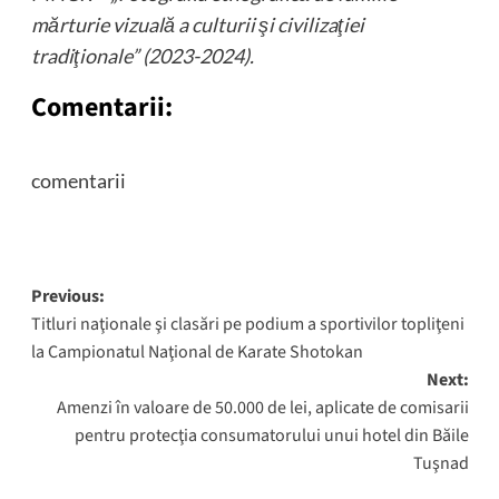
mărturie vizuală a culturii şi civilizaţiei
tradiţionale” (2023-2024).
Comentarii:
comentarii
Post
Previous:
Titluri naţionale şi clasări pe podium a sportivilor topliţeni
navigation
la Campionatul Naţional de Karate Shotokan
Next:
Amenzi în valoare de 50.000 de lei, aplicate de comisarii
pentru protecţia consumatorului unui hotel din Băile
Tuşnad