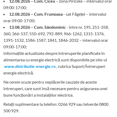
12.08.2026 – Com. Ciceu
– zona Piricske – intervalul orar
09:00-17:00;
12.08.2026 – Com. Frumoasa
- sat Făgețel – intervalul
orar 09:00-17:00;
13.08.2026 – Com. Sândominic
- între nr. 195, 251-358,
360, 366-537, 550-692, 792-889, 966-1262, 1315-1376,
1391-1532, 1586-1587, 1841, 1846-2032 – intervalul orar
09:00-17:00;
Informațiile actualizate despre întreruperile planificate în
alimentarea cu energie electrică sunt disponibile pe site-ul
www.distributie-energie.ro
, rubrica Suport/Întreruperi
energie electrică.
Ne cerem scuze pentru neplăcerile cauzate de aceste
întreruperi, care sunt însă necesare pentru asigurarea unei
bune funcționări a instalațiilor electrice.
Relații suplimentare la tel
efon: 0266 929 sau telverde 0800
500 929.