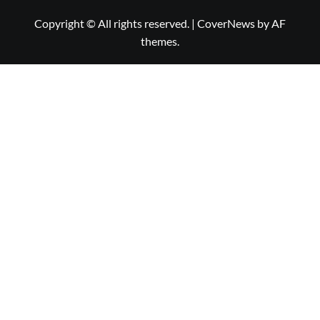
Copyright © All rights reserved.
|
CoverNews
by AF
themes.