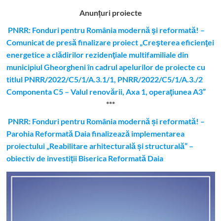
Anunțuri proiecte
PNRR: Fonduri pentru România modernă şi reformată! –
Comunicat de presă finalizare proiect „Creşterea eficienţei
energetice a clădirilor rezidenţiale multifamiliale din
municipiul Gheorgheni în cadrul apelurilor de proiecte cu
titlul PNRR/2022/C5/1/A.3.1/1, PNRR/2022/C5/1/A.3./2
Componenta C5 – Valul renovării, Axa 1, operaţiunea A3”
***
PNRR: Fonduri pentru România modernă și reformată! –
Parohia Reformată Daia finalizează implementarea
proiectului „Reabilitare arhitecturală și structurală” –
obiectiv de investiții Biserica Reformată Daia