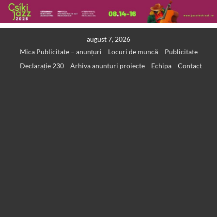
Skip
august 7, 2026
to
Mica Publicitate – anunțuri
Locuri de muncă
Publicitate
content
Declarație 230
Arhiva anunturi proiecte
Echipa
Contact