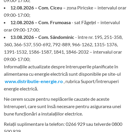
09:00-17:00;
12.08.2026 – Com. Ciceu
– zona Piricske – intervalul orar
09:00-17:00;
12.08.2026 – Com. Frumoasa
- sat Făgețel – intervalul
orar 09:00-17:00;
13.08.2026 – Com. Sândominic
- între nr. 195, 251-358,
360, 366-537, 550-692, 792-889, 966-1262, 1315-1376,
1391-1532, 1586-1587, 1841, 1846-2032 – intervalul orar
09:00-17:00;
Informațiile actualizate despre întreruperile planificate în
alimentarea cu energie electrică sunt disponibile pe site-ul
www.distributie-energie.ro
, rubrica Suport/Întreruperi
energie electrică.
Ne cerem scuze pentru neplăcerile cauzate de aceste
întreruperi, care sunt însă necesare pentru asigurarea unei
bune funcționări a instalațiilor electrice.
Relații suplimentare la tel
efon: 0266 929 sau telverde 0800
500 929.