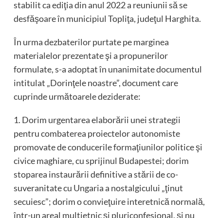
stabilit ca ediţia din anul 2022 a reuniunii să se
desfăşoare în municipiul Topliţa, judeţul Harghita.
În urma dezbaterilor purtate pe marginea
materialelor prezentate şi a propunerilor
formulate, s-a adoptat în unanimitate documentul
intitulat „Dorinţele noastre”, document care
cuprinde următoarele deziderate:
1. Dorim urgentarea elaborării unei strategii
pentru combaterea proiectelor autonomiste
promovate de conducerile formaţiunilor politice şi
civice maghiare, cu sprijinul Budapestei; dorim
stoparea instaurării definitive a stării de co-
suveranitate cu Ungaria a nostalgicului „ţinut
secuiesc”; dorim o convieţuire interetnică normală,
într-un areal multietnic şi pluriconfesional, şi nu