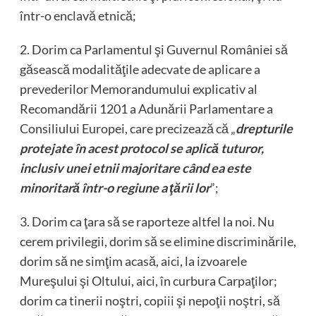
într-o enclavă etnică;
2. Dorim ca Parlamentul şi Guvernul României să
găsească modalităţile adecvate de aplicare a
prevederilor Memorandumului explicativ al
Recomandării 1201 a Adunării Parlamentare a
Consiliului Europei, care precizează că „
drepturile
protejate în acest protocol se aplică tuturor,
inclusiv unei etnii majoritare când ea este
minoritară într-o regiune a ţării lor
”;
3. Dorim ca ţara să se raporteze altfel la noi. Nu
cerem privilegii, dorim să se elimine discriminările,
dorim să ne simţim acasă, aici, la izvoarele
Mureşului şi Oltului, aici, în curbura Carpaţilor;
dorim ca tinerii noştri, copiii şi nepoţii noştri, să