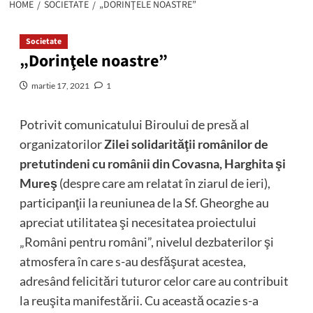
HOME
SOCIETATE
„DORINŢELE NOASTRE”
Societate
„Dorinţele noastre”
martie 17, 2021
1
Potrivit comunicatului Biroului de presă al
organizatorilor
Zilei solidarităţii românilor de
pretutindeni cu românii din Covasna, Harghita şi
Mureş
(despre care am relatat în ziarul de ieri),
participanţii la reuniunea de la Sf. Gheorghe au
apreciat utilitatea şi necesitatea proiectului
„Români pentru români”, nivelul dezbaterilor şi
atmosfera în care s-au desfăşurat acestea,
adresând felicitări tuturor celor care au contribuit
la reuşita manifestării. Cu această ocazie s-a