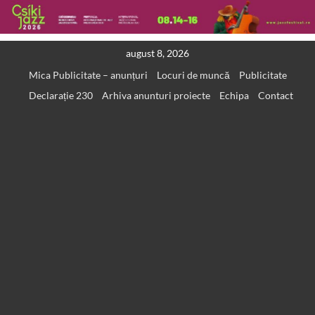
Skip
august 8, 2026
to
Mica Publicitate – anunțuri
Locuri de muncă
Publicitate
content
Declarație 230
Arhiva anunturi proiecte
Echipa
Contact