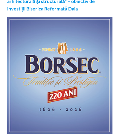
arhitecturală și structurală” – obiectiv de
investiții Biserica Reformată Daia