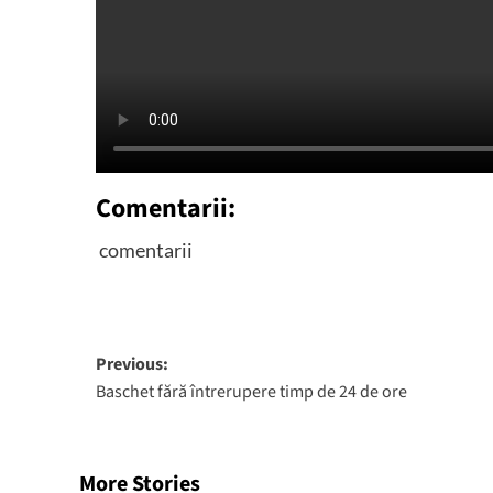
Comentarii:
comentarii
Post
Previous:
Baschet fără întrerupere timp de 24 de ore
navigation
More Stories