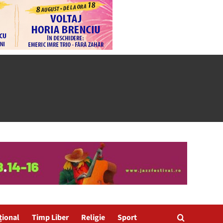
țional
Timp Liber
Religie
Sport