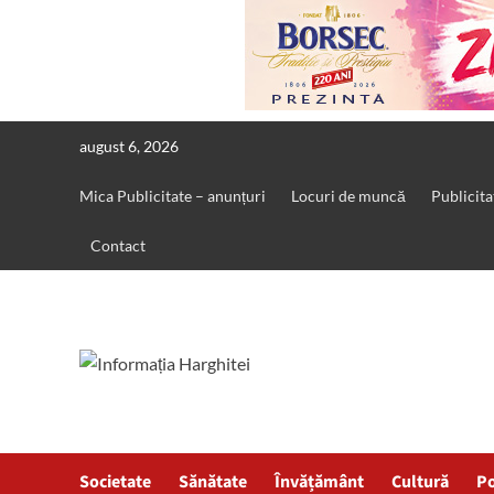
Skip
august 6, 2026
to
content
Mica Publicitate – anunțuri
Locuri de muncă
Publicita
Contact
Societate
Sănătate
Învățământ
Cultură
Po