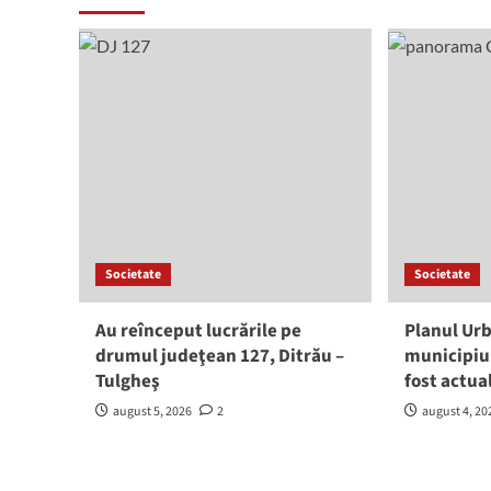
Societate
Societate
Au reînceput lucrările pe
Planul Urb
drumul judeţean 127, Ditrău –
municipiu
Tulgheş
fost actua
august 5, 2026
2
august 4, 20