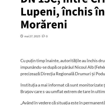
Lupeni, închis în
Morăreni
mai 27, 2025
0
Cu puțin timp înainte, autoritățile au închis dr
impunându-se după ce pârâul Nicoul Alb (Fehér-
precizează Direcția Regională Drumuri și Pod
Instituția a mai informat că sunt monitorizate ș
Brașov care s-au umflat extrem de tare în ultim
„Având în vedere că situația este în permanentă