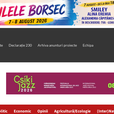
te
Declarație 230
Arhiva anunturi proiecte
Echipa
litic
Economic
Opinii
Agricultură/Ecologie
(Inter)Na