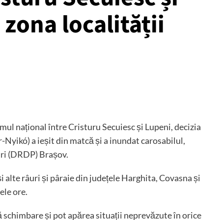
 zona localității
umul național între Cristuru Secuiesc și Lupeni, decizia
Nyikó) a ieșit din matcă și a inundat carosabilul,
uri (DRDP) Brașov.
i alte râuri și pâraie din județele Harghita, Covasna și
ele ore.
 schimbare și pot apărea situații neprevăzute în orice