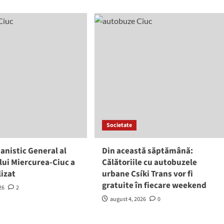
Societate
anistic General al
Din această săptămână:
lui Miercurea-Ciuc a
Călătoriile cu autobuzele
lizat
urbane Csíki Trans vor fi
gratuite în fiecare weekend
26
2
august 4, 2026
0