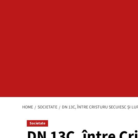
HOME
SOCIETATE
DN 13C, ÎNTRE CRISTURU SECUIESC ȘI LU
Societate
DN 13C, între Cr