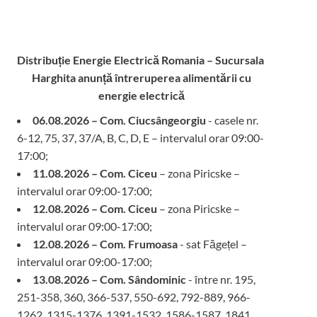
Distribuție Energie Electrică Romania – Sucursala
Harghita
anunță întreruperea alimentării cu
energie electrică
06.08.2026 – Com. Ciucsângeorgiu
- casele nr.
6-12, 75, 37, 37/A, B, C, D, E – intervalul orar 09:00-
17:00;
11.08.2026 – Com. Ciceu
– zona Piricske –
intervalul orar 09:00-17:00;
12.08.2026 – Com. Ciceu
– zona Piricske –
intervalul orar 09:00-17:00;
12.08.2026 – Com. Frumoasa
- sat Făgețel –
intervalul orar 09:00-17:00;
13.08.2026 – Com. Sândominic
- între nr. 195,
251-358, 360, 366-537, 550-692, 792-889, 966-
1262, 1315-1376, 1391-1532, 1586-1587, 1841,