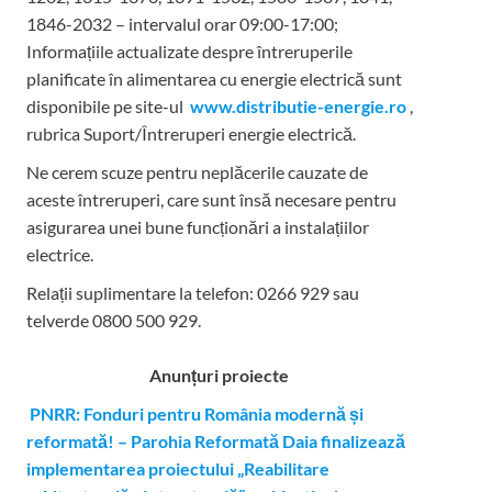
1846-2032 – intervalul orar 09:00-17:00;
Informațiile actualizate despre întreruperile
planificate în alimentarea cu energie electrică sunt
disponibile pe site-ul
www.distributie-energie.ro
,
rubrica Suport/Întreruperi energie electrică.
Ne cerem scuze pentru neplăcerile cauzate de
aceste întreruperi, care sunt însă necesare pentru
asigurarea unei bune funcționări a instalațiilor
electrice.
Relații suplimentare la tel
efon: 0266 929 sau
telverde 0800 500 929.
Anunțuri proiecte
PNRR: Fonduri pentru România modernă și
reformată! – Parohia Reformată Daia finalizează
implementarea proiectului „Reabilitare