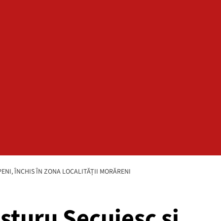
PENI, ÎNCHIS ÎN ZONA LOCALITĂȚII MORĂRENI
isturu Secuiesc și