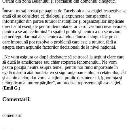
Orfani din zona Bălanului şi specialişti din domeniul cinegetic.
Într-un mesaj postat pe pagina de Facebook a asociaţiei respective se
arată că se consideră că dialogul şi expunerea transparentă a
informaţiilor din partea tuturor instituţiilor şi organizaţiilor implicate
direct sunt esenţiale pentru demontarea oricăror zvonuri neadevărate,
pentru a se aduce lumină în spaţiul public şi pentru a nu se învinui
pe nedrept, dar mai ales pentru a-i aduce într-un singur loc pe cei
care împreună pot rezolva o problemă care este a tuturor, fără a
aştepta etern acţiunile factorilor decizionali de la nivel naţional.
„Ne vom asigura ca după dezbatere să se treacă la acţiuni clare care
să ducă la ameliorarea sau chiar stoparea fenomenului. Ne vom
păstra poziţia neutră asupra temei, pentru noi fiind importante în
egală măsură atât bunăstarea şi siguranţa oamenilor, a cetăţenilor, cât
şi a animalelor, dar vom sancţiona public dezinteresul, ignoranţa şi
neimplicarea tuturor părţilor”, au precizat reprezentanţii asociaţiei.
(Emil G.)
Comentarii:
comentarii