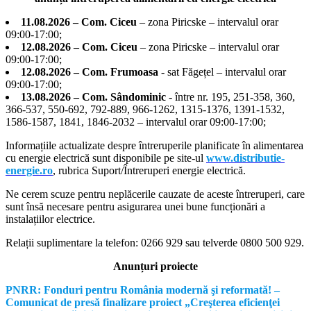
11.08.2026 – Com. Ciceu
– zona Piricske – intervalul orar
09:00-17:00;
12.08.2026 – Com. Ciceu
– zona Piricske – intervalul orar
09:00-17:00;
12.08.2026 – Com. Frumoasa
- sat Făgețel – intervalul orar
09:00-17:00;
13.08.2026 – Com. Sândominic
- între nr. 195, 251-358, 360,
366-537, 550-692, 792-889, 966-1262, 1315-1376, 1391-1532,
1586-1587, 1841, 1846-2032 – intervalul orar 09:00-17:00;
Informațiile actualizate despre întreruperile planificate în alimentarea
cu energie electrică sunt disponibile pe site-ul
www.distributie-
energie.ro
, rubrica Suport/Întreruperi energie electrică.
Ne cerem scuze pentru neplăcerile cauzate de aceste întreruperi, care
sunt însă necesare pentru asigurarea unei bune funcționări a
instalațiilor electrice.
Relații suplimentare la tel
efon: 0266 929 sau telverde 0800 500 929.
Anunțuri proiecte
PNRR: Fonduri pentru România modernă şi reformată! –
Comunicat de presă finalizare proiect „Creşterea eficienţei