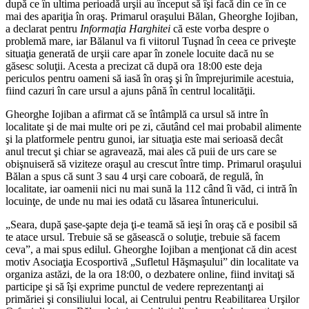
după ce în ultima perioadă urşii au început să îşi facă din ce în ce
mai des apariţia în oraş. Primarul oraşului Bălan, Gheorghe Iojiban,
a declarat pentru
Informaţia Harghitei
că este vorba despre o
problemă mare, iar Bălanul va fi viitorul Tuşnad în ceea ce priveşte
situaţia generată de urşii care apar în zonele locuite dacă nu se
găsesc soluţii. Acesta a precizat că după ora 18:00 este deja
periculos pentru oameni să iasă în oraş şi în împrejurimile acestuia,
fiind cazuri în care ursul a ajuns până în centrul localităţii.
Gheorghe Iojiban a afirmat că se întâmplă ca ursul să intre în
localitate şi de mai multe ori pe zi, căutând cel mai probabil alimente
şi la platformele pentru gunoi, iar situaţia este mai serioasă decât
anul trecut şi chiar se agravează, mai ales că puii de urs care se
obişnuiseră să viziteze oraşul au crescut între timp. Primarul oraşului
Bălan a spus că sunt 3 sau 4 urşi care coboară, de regulă, în
localitate, iar oamenii nici nu mai sună la 112 când îi văd, ci intră în
locuinţe, de unde nu mai ies odată cu lăsarea întunericului.
„Seara, după şase-şapte deja ţi-e teamă să ieşi în oraş că e posibil să
te atace ursul. Trebuie să se găsească o soluţie, trebuie să facem
ceva”, a mai spus edilul. Gheorghe Iojiban a menţionat că din acest
motiv Asociaţia Ecosportivă „Sufletul Hăşmaşului” din localitate va
organiza astăzi, de la ora 18:00, o dezbatere online, fiind invitaţi să
participe şi să îşi exprime punctul de vedere reprezentanţi ai
primăriei şi consiliului local, ai Centrului pentru Reabilitarea Urşilor