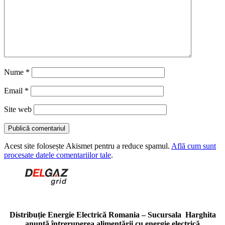
Nume
*
Email
*
Site web
Acest site folosește Akismet pentru a reduce spamul.
Află cum sunt
procesate datele comentariilor tale
.
Distribuție Energie Electrică Romania – Sucursala Harghita
anunță întreruperea alimentării cu energie electrică