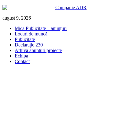
Skip
august 9, 2026
to
Mica Publicitate – anunțuri
content
Locuri de muncă
Publicitate
Declarație 230
Arhiva anunturi proiecte
Echipa
Contact