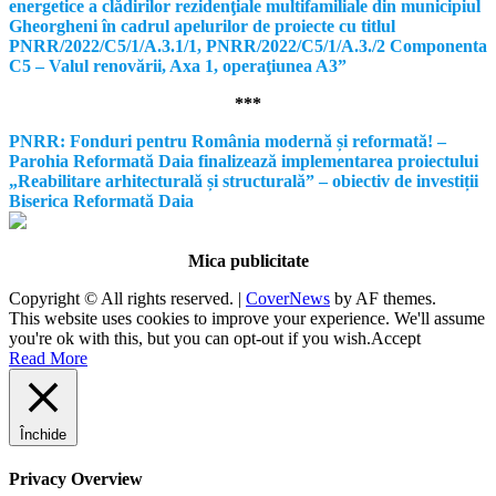
energetice a clădirilor rezidenţiale multifamiliale din municipiul
Gheorgheni în cadrul apelurilor de proiecte cu titlul
PNRR/2022/C5/1/A.3.1/1, PNRR/2022/C5/1/A.3./2 Componenta
C5 – Valul renovării, Axa 1, operaţiunea A3”
***
PNRR: Fonduri pentru România modernă și reformată! –
Parohia Reformată Daia finalizează implementarea proiectului
„Reabilitare arhitecturală și structurală” – obiectiv de investiții
Biserica Reformată Daia
Mica publicitate
Copyright © All rights reserved.
|
CoverNews
by AF themes.
This website uses cookies to improve your experience. We'll assume
you're ok with this, but you can opt-out if you wish.
Accept
Read More
Închide
Privacy Overview