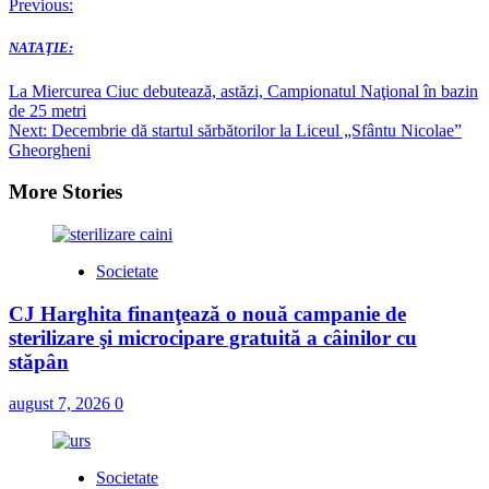
Post
Previous:
navigation
NATAŢIE:
La Miercurea Ciuc debutează, astăzi, Campionatul Naţional în bazin
de 25 metri
Next:
Decembrie dă startul sărbătorilor la Liceul „Sfântu Nicolae”
Gheorgheni
More Stories
Societate
CJ Harghita finanţează o nouă campanie de
sterilizare şi microcipare gratuită a câinilor cu
stăpân
august 7, 2026
0
Societate