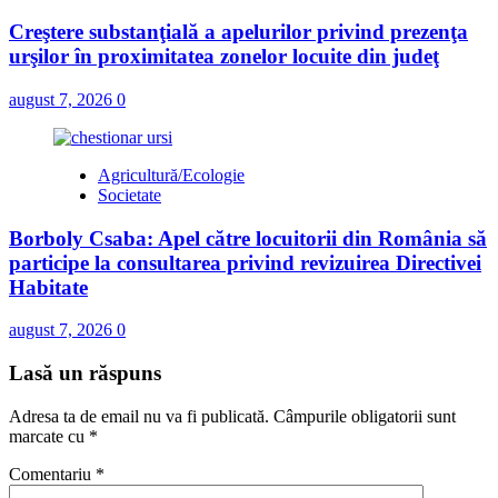
Creştere substanţială a apelurilor privind prezenţa
urşilor în proximitatea zonelor locuite din judeţ
august 7, 2026
0
Agricultură/Ecologie
Societate
Borboly Csaba: Apel către locuitorii din România să
participe la consultarea privind revizuirea Directivei
Habitate
august 7, 2026
0
Lasă un răspuns
Adresa ta de email nu va fi publicată.
Câmpurile obligatorii sunt
marcate cu
*
Comentariu
*