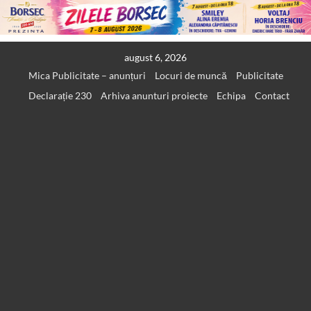
Skip
august 6, 2026
to
Mica Publicitate – anunțuri
Locuri de muncă
Publicitate
content
Declarație 230
Arhiva anunturi proiecte
Echipa
Contact