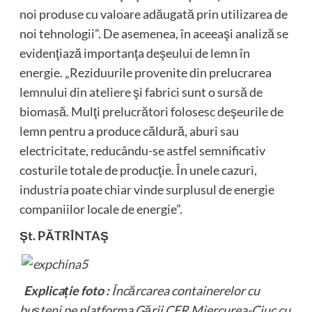
noi produse cu valoare adăugată prin utilizarea de
noi tehnologii”. De asemenea, în aceeaşi analiză se
evidenţiază importanţa deşeului de lemn în
energie. „Reziduurile provenite din prelucrarea
lemnului din ateliere şi fabrici sunt o sursă de
biomasă. Mulţi prelucrători folosesc deşeurile de
lemn pentru a produce căldură, aburi sau
electricitate, reducându-se astfel semnificativ
costurile totale de producţie. În unele cazuri,
industria poate chiar vinde surplusul de energie
companiilor locale de energie”.
Şt. PĂTRÎNTAŞ
Explica
ț
ie foto :
Încărcarea containerelor cu
bu
ș
teni pe platforma Gării CFR Miercurea-Ciuc cu