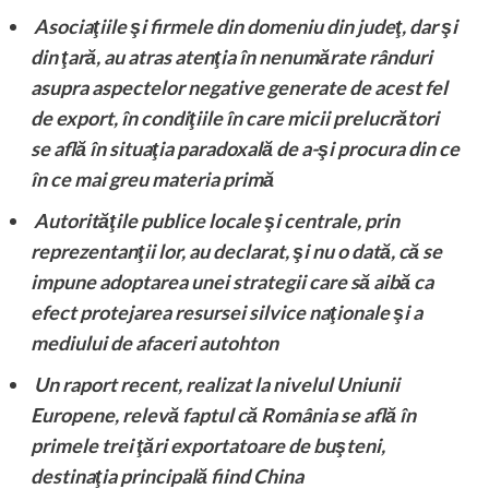
Asociaţiile şi firmele din domeniu din judeţ, dar şi
din ţară, au atras atenţia în nenumărate rânduri
asupra aspectelor negative generate de acest fel
de export, în condiţiile în care micii prelucrători
se află în situaţia paradoxală de a-şi procura din ce
în ce mai greu materia primă
Autorităţile publice locale şi centrale, prin
reprezentanţii lor, au declarat, şi nu o dată, că se
impune adoptarea unei strategii care să aibă ca
efect protejarea resursei silvice naţionale şi a
mediului de afaceri autohton
Un raport recent, realizat la nivelul Uniunii
Europene, relevă faptul că România se află în
primele trei ţări exportatoare de buşteni,
destinaţia principală fiind China