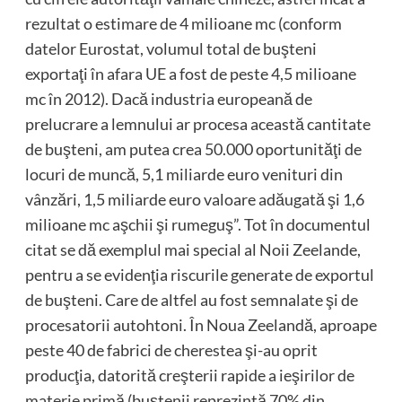
rezultat o estimare de 4 milioane mc (conform
datelor Eurostat, volumul total de buşteni
exportaţi în afara UE a fost de peste 4,5 milioane
mc în 2012). Dacă industria europeană de
prelucrare a lemnului ar procesa această cantitate
de buşteni, am putea crea 50.000 oportunităţi de
locuri de muncă, 5,1 miliarde euro venituri din
vânzări, 1,5 miliarde euro valoare adăugată şi 1,6
milioane mc aşchii şi rumeguş”. Tot în documentul
citat se dă exemplul mai special al Noii Zeelande,
pentru a se evidenţia riscurile generate de exportul
de buşteni. Care de altfel au fost semnalate şi de
procesatorii autohtoni. În Noua Zeelandă, aproape
peste 40 de fabrici de cherestea şi-au oprit
producţia, datorită creşterii rapide a ieşirilor de
materie primă (buştenii reprezintă 70% din