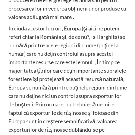
producerea de energie regenerabilă sau pentru
procesarea lor în vederea obţinerii unor produse cu
valoare adăugată mai mare”.
În ciuda acestor lucruri, Europa (şi aici ne putem
referi chiar la România şi, de ce nu?, la Harghita) se
numără printre acele regiuni din lume (puţine la
număr) care nu deţin controlul asupra acestei
importante resurse care este lemnul. „În timp ce
majoritatea ţărilor care deţin importante suprafeţe
forestiere îşi protejează această resursă naturală,
Europa se numără printre puţinele regiuni din lume
care nu deţine nici un control asupra exporturilor
de buşteni. Prin urmare, nu trebuie să ne mire
faptul că exporturile de răşinoase şi foioase din
Europa sunt în creştere semnificativă, valoarea
exporturilor de răşinoase dublându-se pe