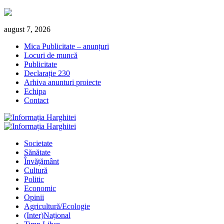
Skip
august 7, 2026
to
Mica Publicitate – anunțuri
content
Locuri de muncă
Publicitate
Declarație 230
Arhiva anunturi proiecte
Echipa
Contact
Primary
Menu
Societate
Sănătate
Învățământ
Cultură
Politic
Economic
Opinii
Agricultură/Ecologie
(Inter)Național