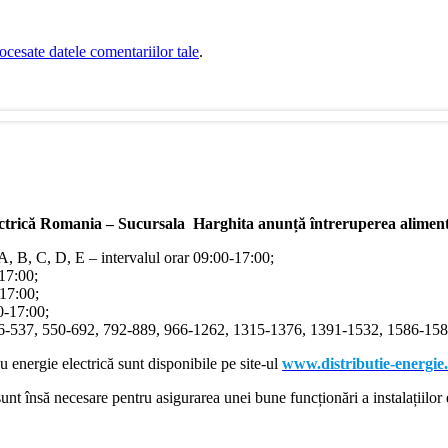
cesate datele comentariilor tale
.
ectrică Romania – Sucursala Harghita
anunță întreruperea alimentă
/A, B, C, D, E – intervalul orar 09:00-17:00;
-17:00;
-17:00;
00-17:00;
366-537, 550-692, 792-889, 966-1262, 1315-1376, 1391-1532, 1586-1587
cu energie electrică sunt disponibile pe site-ul
www.distributie-energie
nt însă necesare pentru asigurarea unei bune funcționări a instalațiilor e