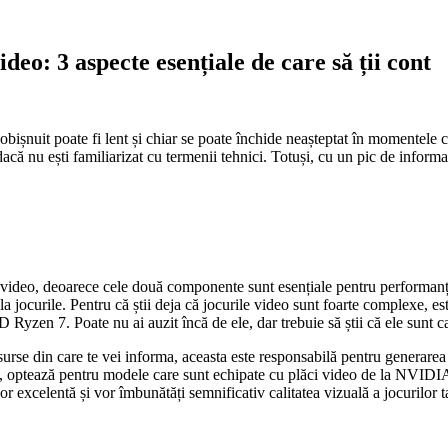
deo: 3 aspecte esențiale de care să ții cont
obișnuit poate fi lent și chiar se poate închide neașteptat în momentele c
că nu ești familiarizat cu termenii tehnici. Totuși, cu un pic de informare
aca video, deoarece cele două componente sunt esențiale pentru performa
 jocurile. Pentru că știi deja că jocurile video sunt foarte complexe, est
zen 7. Poate nu ai auzit încă de ele, dar trebuie să știi că ele sunt ca
urse din care te vei informa, aceasta este responsabilă pentru generarea 
 laptop, optează pentru modele care sunt echipate cu plăci video de la
xcelentă și vor îmbunătăți semnificativ calitatea vizuală a jocurilor ta