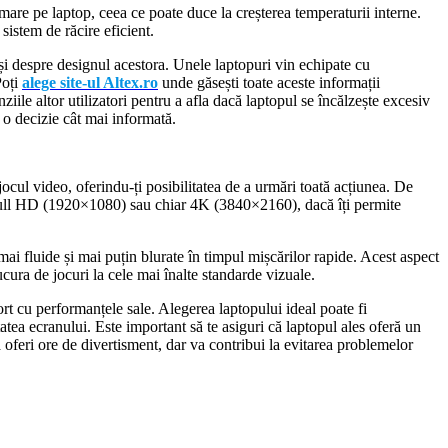
 mare pe laptop, ceea ce poate duce la creșterea temperaturii interne.
sistem de răcire eficient.
 și despre designul acestora. Unele laptopuri vin echipate cu
Poți
alege site-ul Altex.ro
unde găsești toate aceste informații
ziile altor utilizatori pentru a afla dacă laptopul se încălzește excesiv
 o decizie cât mai informată.
 jocul video, oferindu-ți posibilitatea de a urmări toată acțiunea. De
fi Full HD (1920×1080) sau chiar 4K (3840×2160), dacă îți permite
i fluide și mai puțin blurate în timpul mișcărilor rapide. Acest aspect
ucura de jocuri la cele mai înalte standarde vizuale.
rt cu performanțele sale. Alegerea laptopului ideal poate fi
tatea ecranului. Este important să te asiguri că laptopul ales oferă un
a oferi ore de divertisment, dar va contribui la evitarea problemelor