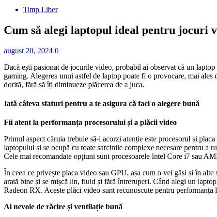
Timp Liber
Cum să alegi laptopul ideal pentru jocuri vi
august 20, 2024
0
Dacă ești pasionat de jocurile video, probabil ai observat că un laptop 
gaming. Alegerea unui astfel de laptop poate fi o provocare, mai ales da
dorită, fără să îți diminueze plăcerea de a juca.
Iată câteva sfaturi pentru a te asigura că faci o alegere bună
Fii atent la performanța procesorului și a plăcii video
Primul aspect căruia trebuie să-i acorzi atenție este procesorul și pl
laptopului și se ocupă cu toate sarcinile complexe necesare pentru a rula
Cele mai recomandate opțiuni sunt procesoarele Intel Core i7 sau AMD Ry
În ceea ce privește placa video sau GPU, așa cum o vei găsi și în alte s
arată bine și se mișcă lin, fluid și fără întreruperi. Când alegi un
Radeon RX. Aceste plăci video sunt recunoscute pentru performanța lor e
Ai nevoie de răcire și ventilație bună