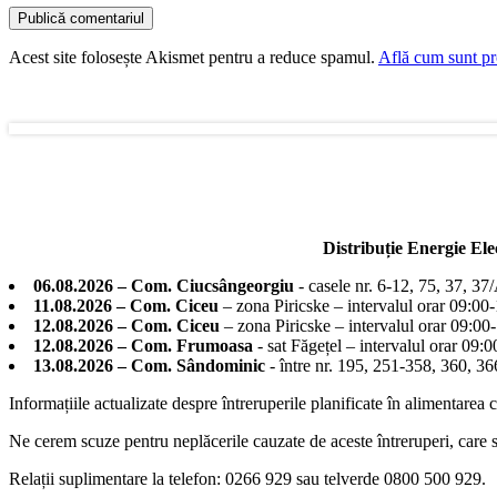
Acest site folosește Akismet pentru a reduce spamul.
Află cum sunt pro
Distribuție Energie El
06.08.2026 – Com. Ciucsângeorgiu
- casele nr. 6-12, 75, 37, 37
11.08.2026 – Com. Ciceu
– zona Piricske – intervalul orar 09:00
12.08.2026 – Com. Ciceu
– zona Piricske – intervalul orar 09:00
12.08.2026 – Com. Frumoasa
- sat Făgețel – intervalul orar 09:
13.08.2026 – Com. Sândominic
- între nr. 195, 251-358, 360, 
Informațiile actualizate despre întreruperile planificate în alimentarea 
Ne cerem scuze pentru neplăcerile cauzate de aceste întreruperi, care su
Relații suplimentare la tel
efon: 0266 929 sau telverde 0800 500 929.