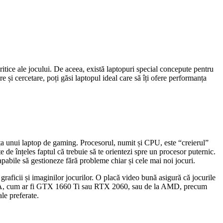
ritice ale jocului. De aceea, există laptopuri special concepute pentru
 și cercetare, poți găsi laptopul ideal care să îți ofere performanța
nța unui laptop de gaming. Procesorul, numit și CPU, este “creierul”
e de înțeles faptul că trebuie să te orientezi spre un procesor puternic.
pabile să gestioneze fără probleme chiar și cele mai noi jocuri.
graficii și imaginilor jocurilor. O placă video bună asigură că jocurile
 NVIDIA, cum ar fi GTX 1660 Ti sau RTX 2060, sau de la AMD, precum
le preferate.