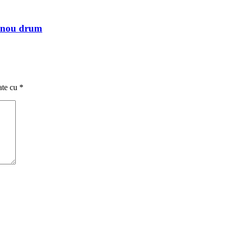
n nou drum
ate cu
*