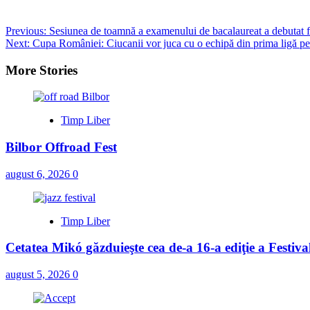
Post
Previous:
Sesiunea de toamnă a examenului de bacalaureat a debutat fă
Next:
Cupa României: Ciucanii vor juca cu o echipă din prima ligă pe
navigation
More Stories
Timp Liber
Bilbor Offroad Fest
august 6, 2026
0
Timp Liber
Cetatea Mikó găzduieşte cea de-a 16-a ediţie a Festiv
august 5, 2026
0