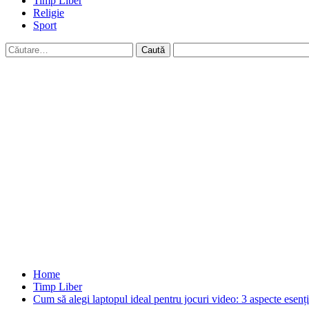
Timp Liber
Religie
Sport
Caută
după:
Home
Timp Liber
Cum să alegi laptopul ideal pentru jocuri video: 3 aspecte esenția