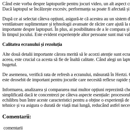
Când este vorba despre laptopurile pentru jocuri video, un alt aspect cr
Dacă laptopul se încălzește excesiv, performanța sa poate fi afectată ș
După ce ai selectat câteva opțiuni, asigură-te că acestea au un sistem 
ventilatoare suplimentare și tehnologii avansate de răcire care ajută la
importante despre laptopuri. În plus, ai posibilitatea de a le compara și 
în timpul jocului. Este evident experiențele altor persoane sunt mai val
Calitatea ecranului și rezoluția
Alte două detalii importante cărora merită să le acorzi atenție sunt ecra
aceea, este crucial ca acesta să fie de înaltă calitate. Când alegi un
bugetul.
De asemenea, verifică rata de refresh a ecranului, măsurată în Hertzi.
este deosebit de important pentru jocurile care necesită reflexe rapide ș
Informarea, analizarea și compararea mai multor opțiuni reprezintă chei
simplificată dacă te concentrezi pe câteva aspecte esențiale: procesorul 
echilibru bun între aceste caracteristici pentru a obține o experiență d
tehnice și va asigura o durată de viață mai lungă, reducând astfel necesi
Comentarii:
comentarii