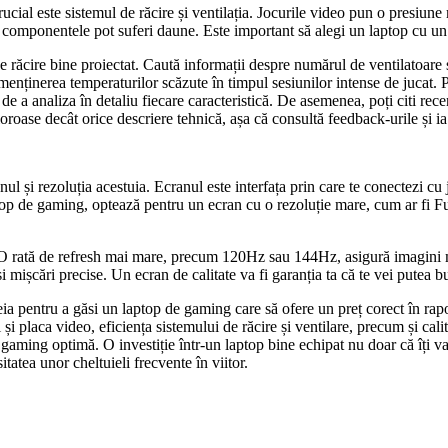
ucial este sistemul de răcire și ventilația. Jocurile video pun o presiune
i componentele pot suferi daune. Este important să alegi un laptop cu un 
de răcire bine proiectat. Caută informații despre numărul de ventilatoare
 menținerea temperaturilor scăzute în timpul sesiunilor intense de jucat. 
de a analiza în detaliu fiecare caracteristică. De asemenea, poți citi recen
oroase decât orice descriere tehnică, așa că consultă feedback-urile și ia
nul și rezoluția acestuia. Ecranul este interfața prin care te conectezi cu
 laptop de gaming, optează pentru un ecran cu o rezoluție mare, cum ar 
 O rată de refresh mai mare, precum 120Hz sau 144Hz, asigură imagini ma
i mișcări precise. Un ecran de calitate va fi garanția ta că te vei putea b
a pentru a găsi un laptop de gaming care să ofere un preț corect în rapo
și placa video, eficiența sistemului de răcire și ventilare, precum și cali
e gaming optimă. O investiție într-un laptop bine echipat nu doar că îți v
tatea unor cheltuieli frecvente în viitor.