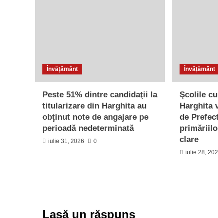
Învățământ
Învățământ
Peste 51% dintre candidaţii la
Şcolile c
titularizare din Harghita au
Harghita v
obţinut note de angajare pe
de Prefect
perioadă nedeterminată
primăriilo
clare
iulie 31, 2026
0
iulie 28, 20
Lasă un răspuns