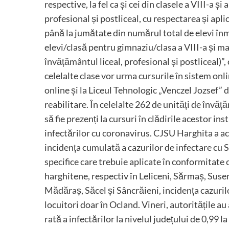
respective, la fel ca și cei din clasele a VIII-a și
profesional și postliceal, cu respectarea și apl
până la jumătate din numărul total de elevi înm
elevi/clasă pentru gimnaziu/clasa a VIII-a și ma
învățământul liceal, profesional și postliceal)”
celelalte clase vor urma cursurile în sistem onl
online și la Liceul Tehnologic „Venczel Jozsef” 
reabilitare. În celelalte 262 de unități de învăță
să fie prezenți la cursuri în clădirile acestor i
infectărilor cu coronavirus. CJSU Harghita a actua
incidența cumulată a cazurilor de infectare cu S
specifice care trebuie aplicate în conformitate c
harghitene, respectiv în Leliceni, Sărmaș, Suse
Mădăraș, Săcel și Sâncrăieni, incidența cazurilor
locuitori doar în Ocland. Vineri, autoritățile au
rată a infectărilor la nivelul județului de 0,99 l