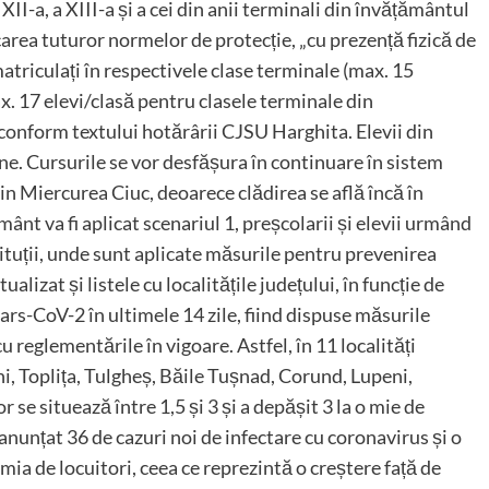
 a XII-a, a XIII-a și a cei din anii terminali din învățământul
icarea tuturor normelor de protecție, „cu prezență fizică de
atriculați în respectivele clase terminale (max. 15
x. 17 elevi/clasă pentru clasele terminale din
, conform textului hotărârii CJSU Harghita. Elevii din
ine. Cursurile se vor desfășura în continuare în sistem
din Miercurea Ciuc, deoarece clădirea se află încă în
mânt va fi aplicat scenariul 1, preșcolarii și elevii urmând
nstituții, unde sunt aplicate măsurile pentru prevenirea
lizat și listele cu localitățile județului, în funcție de
ars-CoV-2 în ultimele 14 zile, fiind dispuse măsurile
u reglementările în vigoare. Astfel, în 11 localități
ni, Toplița, Tulgheș, Băile Tușnad, Corund, Lupeni,
 se situează între 1,5 și 3 și a depășit 3 la o mie de
 anunțat 36 de cazuri noi de infectare cu coronavirus și o
a mia de locuitori, ceea ce reprezintă o creștere față de