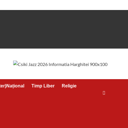
ter)Național
Timp Liber
Religie