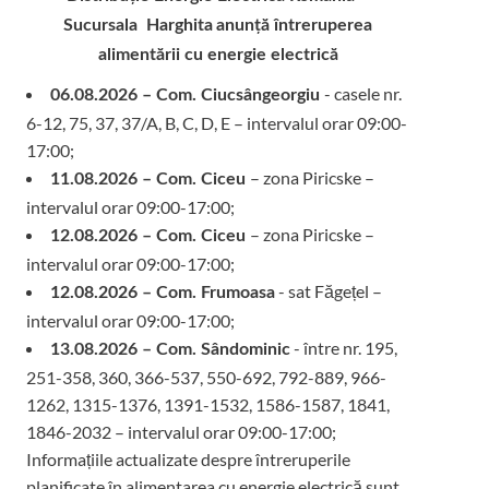
Sucursala Harghita
anunță întreruperea
alimentării cu energie electrică
- casele nr.
06.08.2026 – Com. Ciucsângeorgiu
6-12, 75, 37, 37/A, B, C, D, E – intervalul orar 09:00-
17:00;
– zona Piricske –
11.08.2026 – Com. Ciceu
intervalul orar 09:00-17:00;
– zona Piricske –
12.08.2026 – Com. Ciceu
intervalul orar 09:00-17:00;
- sat Făgețel –
12.08.2026 – Com. Frumoasa
intervalul orar 09:00-17:00;
- între nr. 195,
13.08.2026 – Com. Sândominic
251-358, 360, 366-537, 550-692, 792-889, 966-
1262, 1315-1376, 1391-1532, 1586-1587, 1841,
1846-2032 – intervalul orar 09:00-17:00;
Informațiile actualizate despre întreruperile
planificate în alimentarea cu energie electrică sunt