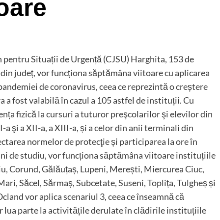
oare
n pentru Situații de Urgență (CJSU) Harghita, 153 de
 din județ, vor funcționa săptămâna viitoare cu aplicarea
l pandemiei de coronavirus, ceea ce reprezintă o creștere
fost valabilă în cazul a 105 astfel de instituții. Cu
ța fizică la cursuri a tuturor preşcolarilor şi elevilor din
a şi a XII-a, a XIII-a, și a celor din anii terminali din
ctarea normelor de protecţie și participarea la ore în
 ani de studiu, vor funcționa săptămâna viitoare instituțiile
u, Corund, Gălăuțaș, Lupeni, Merești, Miercurea Ciuc,
ri, Săcel, Sărmaș, Subcetate, Suseni, Toplița, Tulgheș și
cland vor aplica scenariul 3, ceea ce înseamnă că
lua parte la activitățile derulate în clădirile instituțiile