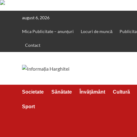
Skip
august 6, 2026
to
content
Mica Publicitate – anunțuri
Locuri de muncă
Publicita
Contact
Societate
Sănătate
Învățământ
Cultură
Sport