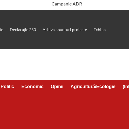
te
Declarație 230
Arhiva anunturi proiecte
Echipa
Politic
Economic
Opinii
Agricultură/Ecologie
(In