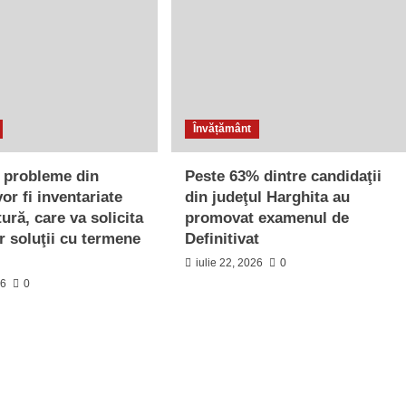
Învățământ
u probleme din
Peste 63% dintre candidaţii
or fi inventariate
din judeţul Harghita au
ură, care va solicita
promovat examenul de
r soluţii cu termene
Definitivat
iulie 22, 2026
0
26
0