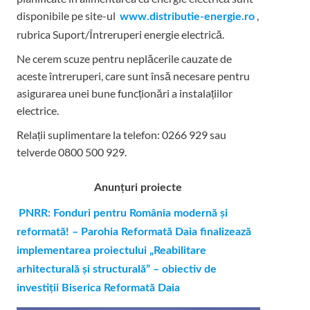
disponibile pe site-ul
,
www.distributie-energie.ro
rubrica Suport/Întreruperi energie electrică.
Ne cerem scuze pentru neplăcerile cauzate de
aceste întreruperi, care sunt însă necesare pentru
asigurarea unei bune funcționări a instalațiilor
electrice.
Relații suplimentare la tel
efon: 0266 929 sau
telverde 0800 500 929.
Anunțuri proiecte
PNRR: Fonduri pentru România modernă și
reformată! – Parohia Reformată Daia finalizează
implementarea proiectului „Reabilitare
arhitecturală și structurală” – obiectiv de
investiții Biserica Reformată Daia