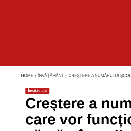
HOME
ÎNVĂȚĂMÂNT
CREȘTERE A NUMĂRULUI ȘCOL
Învățământ
Creștere a numă
care vor funcți