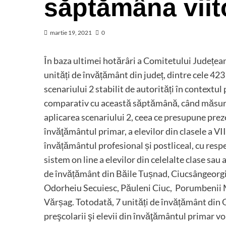
săptămâna viit
martie 19, 2021
0
În baza ultimei hotărâri a Comitetului Județea
unități de învățământ din județ, dintre cele 423
scenariului 2 stabilit de autorități în contextu
comparativ cu această săptămână, când măsura a 
aplicarea scenariului 2, ceea ce presupune prezen
învăţământul primar, a elevilor din clasele a VIII-
învățământul profesional și postliceal, cu respe
sistem on line a elevilor din celelalte clase sau
de învățământ din Băile Tușnad, Ciucsângeorgi
Odorheiu Secuiesc, Păuleni Ciuc, Porumbenii Ma
Vărșag. Totodată, 7 unități de învățământ din O
preşcolarii şi elevii din învăţământul primar vor 