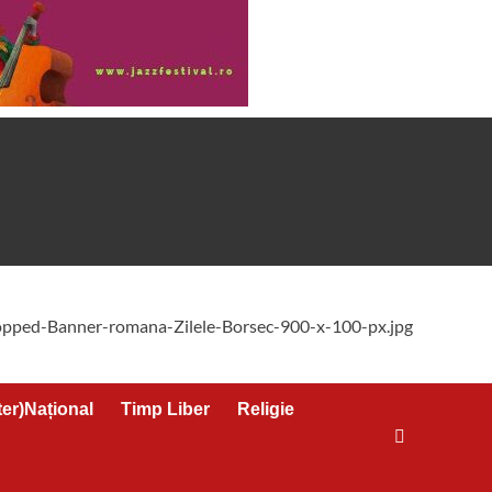
ter)Național
Timp Liber
Religie