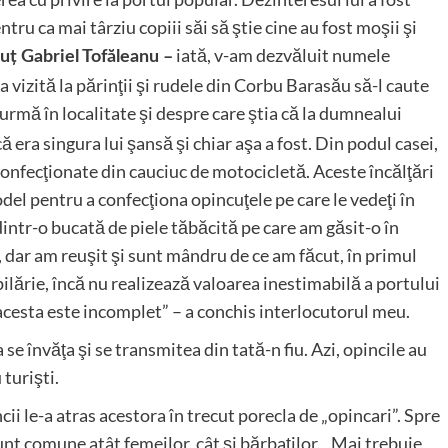
tru ca mai târziu copiii săi să ştie cine au fost moşii şi
iată, v-am dezvăluit numele
uţ Gabriel Tofăleanu
–
a vizită la părinţii şi rudele din Corbu Barasău să-l caute
 urmă în localitate şi despre care ştia că la dumnealui
ă era singura lui şansă şi chiar aşa a fost. Din podul casei,
confecţionate din cauciuc de motocicletă. Aceste încălţări
odel pentru a confecţiona opincuţele pe care le vedeţi în
intr-o bucată de piele tăbăcită pe care am găsit-o în
, dar am reuşit şi sunt mândru de ce am făcut, în primul
opilărie, încă nu realizează valoarea inestimabilă a portului
 acesta este incomplet” – a conchis interlocutorul meu.
se învăţa şi se transmitea din tată-n fiu. Azi, opincile au
turişti.
i le-a atras acestora în trecut porecla de „opincari”. Spre
unt comune atât femeilor, cât şi bărbaţilor. „Mai trebuie