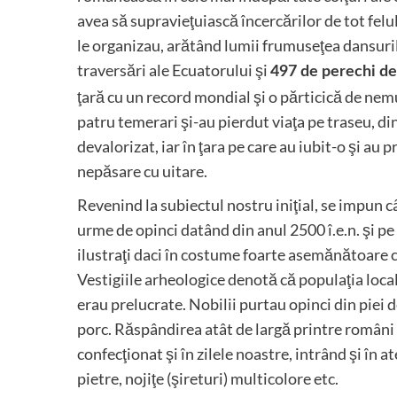
avea să supravieţuiască încercărilor de tot felu
le organizau, arătând lumii frumuseţea dansuri
traversări ale Ecuatorului şi
497 de perechi de
ţară cu un record mondial şi o părticică de nemur
patru temerari şi-au pierdut viaţa pe traseu, din
devalorizat, iar în ţara pe care au iubit-o şi au
nepăsare cu uitare.
Revenind la subiectul nostru iniţial, se impun c
urme de opinci datând din anul 2500 î.e.n. şi pe
ilustraţi daci în costume foarte asemănătoare ce
Vestigiile arheologice denotă că populaţia loca
erau prelucrate. Nobilii purtau opinci din piei de
porc. Răspândirea atât de largă printre români a
confecţionat şi în zilele noastre, intrând şi în a
pietre, nojiţe (şireturi) multicolore etc.