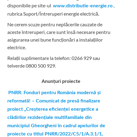
disponibile pe site-ul
,
www.distributie-energie.ro
rubrica Suport/Întreruperi energie electrică.
Ne cerem scuze pentru neplăcerile cauzate de
aceste întreruperi, care sunt însă necesare pentru
asigurarea unei bune funcționări a instalațiilor
electrice.
Relații suplimentare la tel
efon: 0266 929 sau
telverde 0800 500 929.
Anunțuri proiecte
PNRR: Fonduri pentru România modernă şi
reformată! – Comunicat de presă finalizare
proiect „Creşterea eficienţei energetice a
clădirilor rezidenţiale multifamiliale din
municipiul Gheorgheni în cadrul apelurilor de
proiecte cu titlul PNRR/2022/C5/1/A.3.1/1,