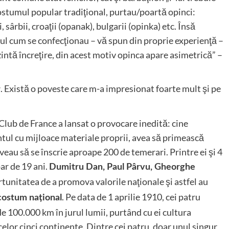
 costumul popular tradiţional, purtau/poartă opinci:
ârbii, croaţii (opanak), bulgarii (opinka) etc. Însă
ul cum se confecţionau – vă spun din proprie experienţă –
intă încreţire, din acest motiv opinca apare asimetrică” –
. Există o poveste care m-a impresionat foarte mult şi pe
r
Club de France a lansat o provocare inedită: cine
ul cu mijloace materiale proprii, avea să primească
aveau să se înscrie aproape 200 de temerari. Printre ei şi 4
oar de 19 ani.
Dumitru Dan, Paul Pârvu, Gheorghe
rtunitatea de a promova valorile naţionale şi astfel au
. Pe data de 1 aprilie 1910, cei patru
n costum naţional
de 100.000 km în jurul lumii, purtând cu ei cultura
elor cinci continente. Dintre cei patru, doar unul singur