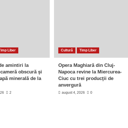
Timp Liber
Cultură
Timp Liber
e amintiri la
Opera Maghiară din Cluj-
 cameră obscură şi
Napoca revine la Miercurea-
 apă minerală de la
Ciuc cu trei producţii de
anvergură
026
2
august 4, 2026
0