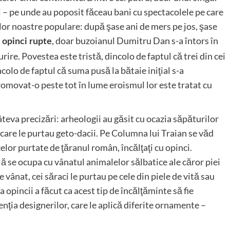
l – pe unde au poposit făceau bani cu spectacolele pe care
lor noastre populare: după şase ani de mers pe jos, şase
, doar buzoianul Dumitru Dan s-a întors în
 opinci rupte
ire. Povestea este tristă, dincolo de faptul că trei din cei
colo de faptul că suma pusă la bătaie iniţial s-a
 promovat-o peste tot în lume eroismul lor este tratat cu
âteva precizări: arheologii au găsit cu ocazia săpăturilor
 care le purtau geto-dacii. Pe Columna lui Traian se văd
lor purtate de ţăranul român, încălţaţi cu opinci.
lă se ocupa cu vânatul animalelor sălbatice ale căror piei
 vânat, cei săraci le purtau pe cele din piele de vită sau
 opincii a făcut ca acest tip de încălţăminte să fie
tenţia designerilor, care le aplică diferite ornamente –