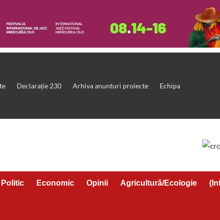
te
Declarație 230
Arhiva anunturi proiecte
Echipa
Politic
Economic
Opinii
Agricultură/Ecologie
(In