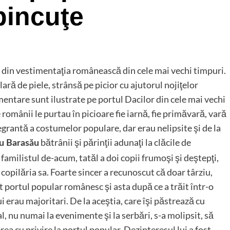
pincuţe
e din vestimentaţia românească din cele mai vechi timpuri.
ră de piele, strânsă pe picior cu ajutorul nojiţelor
imentare sunt ilustrate pe portul Dacilor din cele mai vechi
e românii le purtau în picioare fie iarnă, fie primăvară, vară
grantă a costumelor populare, dar erau nelipsite şi de la
bătrânii şi părinţii adunaţi la clăcile de
u Barasău
familistul de-acum, tatăl a doi copii frumoşi şi deştepţi,
copilăria sa. Foarte sincer a recunoscut că doar târziu,
t portul popular românesc şi asta după ce a trăit într-o
i erau majoritari. De la aceştia, care îşi păstrează cu
al, nu numai la evenimente şi la serbări, s-a molipsit, să
ea cu privire la portul popular. Dezinteresul lui a fost