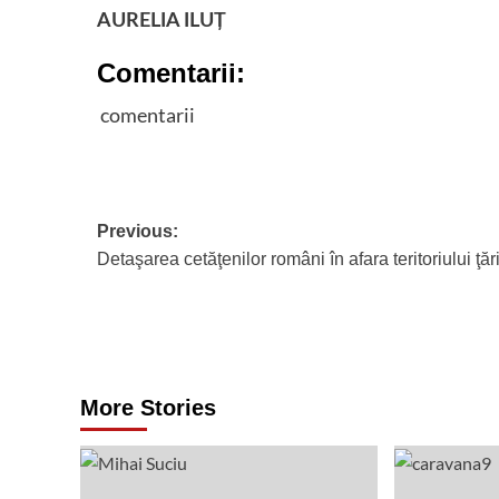
AURELIA ILUŢ
Comentarii:
comentarii
Post
Previous:
Detaşarea cetăţenilor români în afara teritoriului ţări
navigation
More Stories