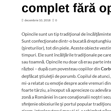
complet fără o
decembrie 10, 2018
0
Opincile sunt un tip tradiţional de încălţămint
Sunt confecţionate dintr-o bucată dreptunghiula
(şireturilor), tot din piele. Aceste obiecte vest
timpuri. Ele sunt încălţările tradiţionale pe car
sau toamnă. Opincile nu doar că erau parte inte
război – după cum povesteau copiilor din
Corb
deşfăcat ştiuleţii de porumb. Copilul de atunci, 
mi-a relatat cu emoţie despre acele vremuri din 
foarte târziu, a început să aprecieze cu adevăra
zonă a României în care conaţionalii noştri secu
sfinţenie obiceiurile şi portul popular tradiţion
zicem, interlocutorul meu şi şi-a schimbat părer