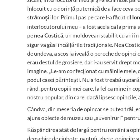
înlocuit cu o dorinţă puternică de a face ceva pen
strămoşii lor. Primul pas pe care l-a făcut dl
Ion
interlocutorului meu – a fost acela ca la prima s
pe
, un moldovean stabilit cu ani în
nea Costică
sigur va găsi încălţările tradiţionale. Nea Costic
de undeva, a scos la iveală o pereche de opinci 
erau destul de grosiere, dar i-au servit drept m
imagine. „Le-am confecţionat cu mâinile mele, d
podul casei părinteşti. Nu a fost treabă uşoară
rând, pentru copiii mei care, la fel ca mine în c
nostru popular, din care, dacă lipsesc opincile,
Cândva, din meseria de opincar se putea trăi, ea 
ajuns obiecte de muzeu sau „suveniruri” pentru 
Răspândirea atât de largă pentru români a opinci
deosebire de ciubote, pantofi, ghete, opincile s