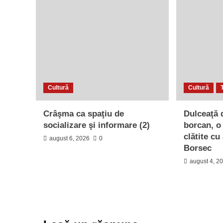
Cultură
Cultură
Crâşma ca spaţiu de
Dulceaţă d
socializare şi informare (2)
borcan, o
clătite cu
august 6, 2026
0
Borsec
august 4, 2