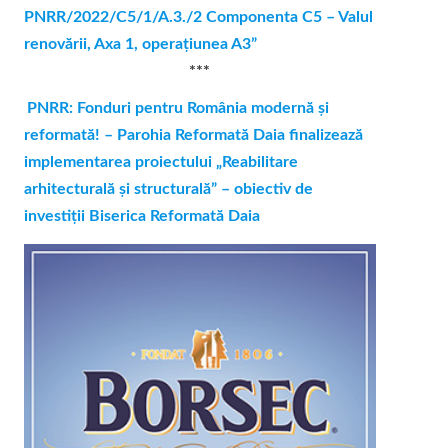
PNRR/2022/C5/1/A.3./2 Componenta C5 – Valul
renovării, Axa 1, operaţiunea A3”
***
PNRR: Fonduri pentru România modernă și
reformată! – Parohia Reformată Daia finalizează
implementarea proiectului „Reabilitare
arhitecturală și structurală” – obiectiv de
investiții Biserica Reformată Daia