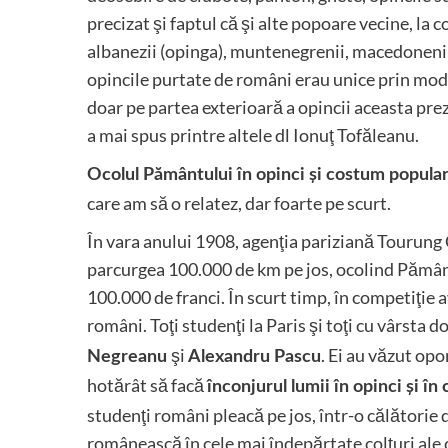
precizat şi faptul că şi alte popoare vecine, la
albanezii (opinga), muntenegrenii, macedonenii, s
opincile purtate de români erau unice prin mod
doar pe partea exterioară a opincii aceasta prez
a mai spus printre altele dl Ionuţ Tofăleanu.
Ocolul Pământului în opinci şi costum popula
care am să o relatez, dar foarte pe scurt.
În vara anului 1908, agenţia pariziană Tourung 
parcurgea 100.000 de km pe jos, ocolind Pământ
100.000 de franci. În scurt timp, în competiţie 
români. Toţi studenţi la Paris şi toţi cu vârsta d
şi
. Ei au văzut opo
Negreanu
Alexandru Pascu
hotărât să facă
înconjurul lumii în opinci şi î
studenţi români pleacă pe jos, într-o călătorie 
românească în cele mai îndepărtate colţuri ale c