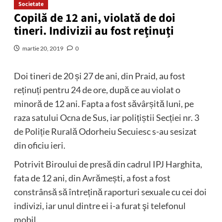
Societate
Copilă de 12 ani, violată de doi
tineri. Indivizii au fost reținuți
martie 20, 2019
0
Doi tineri de 20 și 27 de ani, din Praid, au fost
reținuți pentru 24 de ore, după ce au violat o
minoră de 12 ani. Fapta a fost săvârșită luni, pe
raza satului Ocna de Sus, iar polițiștii Secției nr. 3
de Poliție Rurală Odorheiu Secuiesc s-au sesizat
din oficiu ieri.
Potrivit Biroului de presă din cadrul IPJ Harghita,
fata de 12 ani, din Avrămești, a fost a fost
constrânsă să întrețină raporturi sexuale cu cei doi
indivizi, iar unul dintre ei i-a furat şi telefonul
mobil.