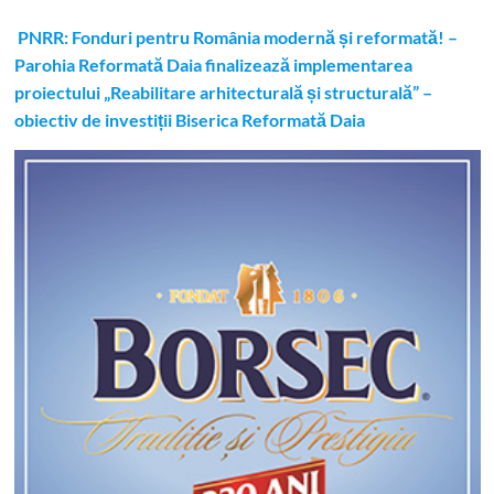
PNRR: Fonduri pentru România modernă și reformată! –
Parohia Reformată Daia finalizează implementarea
proiectului „Reabilitare arhitecturală și structurală” –
obiectiv de investiții Biserica Reformată Daia