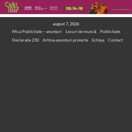
Skip
august 7, 2026
to
Mica Publicitate – anunțuri
Locuri de muncă
Publicitate
content
Declarație 230
Arhiva anunturi proiecte
Echipa
Contact