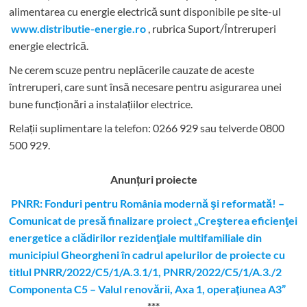
alimentarea cu energie electrică sunt disponibile pe site-ul
www.distributie-energie.ro
, rubrica Suport/Întreruperi
energie electrică.
Ne cerem scuze pentru neplăcerile cauzate de aceste
întreruperi, care sunt însă necesare pentru asigurarea unei
bune funcționări a instalațiilor electrice.
Relații suplimentare la tel
efon: 0266 929 sau telverde 0800
500 929.
Anunțuri proiecte
PNRR: Fonduri pentru România modernă şi reformată! –
Comunicat de presă finalizare proiect „Creşterea eficienţei
energetice a clădirilor rezidenţiale multifamiliale din
municipiul Gheorgheni în cadrul apelurilor de proiecte cu
titlul PNRR/2022/C5/1/A.3.1/1, PNRR/2022/C5/1/A.3./2
Componenta C5 – Valul renovării, Axa 1, operaţiunea A3”
***