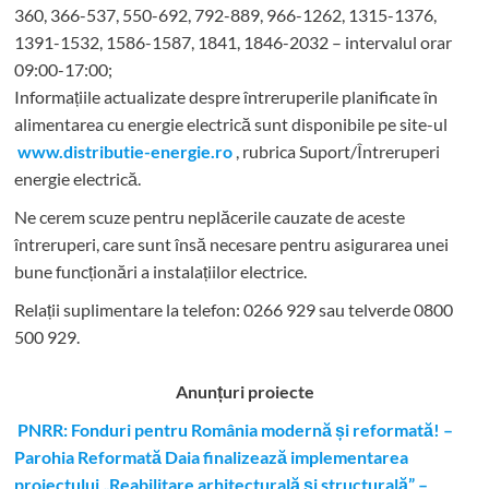
360, 366-537, 550-692, 792-889, 966-1262, 1315-1376,
1391-1532, 1586-1587, 1841, 1846-2032 – intervalul orar
09:00-17:00;
Informațiile actualizate despre întreruperile planificate în
alimentarea cu energie electrică sunt disponibile pe site-ul
www.distributie-energie.ro
, rubrica Suport/Întreruperi
energie electrică.
Ne cerem scuze pentru neplăcerile cauzate de aceste
întreruperi, care sunt însă necesare pentru asigurarea unei
bune funcționări a instalațiilor electrice.
Relații suplimentare la tel
efon: 0266 929 sau telverde 0800
500 929.
Anunțuri proiecte
PNRR: Fonduri pentru România modernă și reformată! –
Parohia Reformată Daia finalizează implementarea
proiectului „Reabilitare arhitecturală și structurală” –