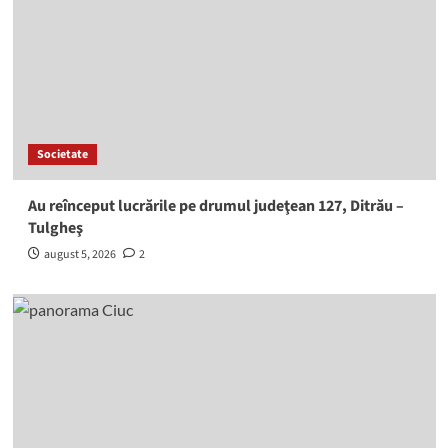
Societate
Au reînceput lucrările pe drumul judeţean 127, Ditrău –
Tulgheş
august 5, 2026
2