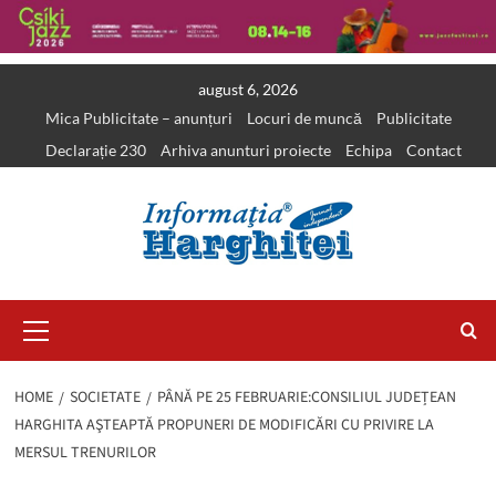
Skip
august 6, 2026
to
Mica Publicitate – anunțuri
Locuri de muncă
Publicitate
content
Declarație 230
Arhiva anunturi proiecte
Echipa
Contact
Primary
Menu
HOME
SOCIETATE
PÂNĂ PE 25 FEBRUARIE:CONSILIUL JUDEȚEAN
HARGHITA AŞTEAPTĂ PROPUNERI DE MODIFICĂRI CU PRIVIRE LA
MERSUL TRENURILOR