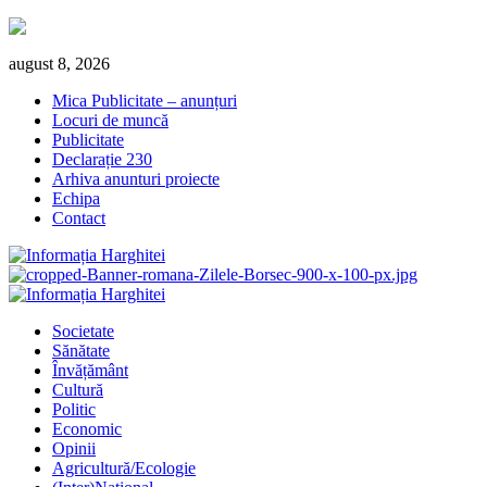
Skip
august 8, 2026
to
Mica Publicitate – anunțuri
content
Locuri de muncă
Publicitate
Declarație 230
Arhiva anunturi proiecte
Echipa
Contact
Primary
Menu
Societate
Sănătate
Învățământ
Cultură
Politic
Economic
Opinii
Agricultură/Ecologie