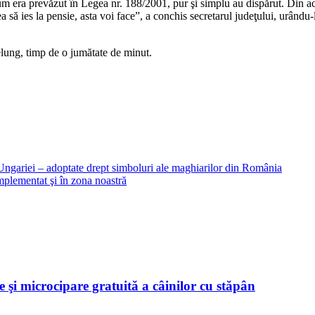
a cum era prevăzut în Legea nr. 188/2001, pur şi simplu au dispărut. Din ac
a să ies la pensie, asta voi face”, a conchis secretarul judeţului, urându-
delung, timp de o jumătate de minut.
gariei – adoptate drept simboluri ale maghiarilor din România
mplementat şi în zona noastră
 şi microcipare gratuită a câinilor cu stăpân