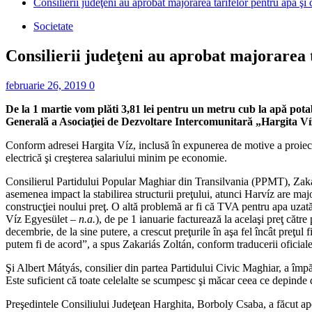
Consilierii judeţeni au aprobat majorarea tarifelor pentru apă şi
Societate
Consilierii judeţeni au aprobat majorarea 
februarie 26, 2019
0
De la 1 martie vom plăti 3,81 lei pentru un metru cub la apă pot
Generală a Asociaţiei de Dezvoltare Intercomunitară „Hargita V
Conform adresei Hargita Víz, inclusă în expunerea de motive a proiectul
electrică şi creşterea salariului minim pe economie.
Consilierul Partidului Popular Maghiar din Transilvania (PPMT), Zakariá
asemenea impact la stabilirea structurii preţului, atunci Harvíz are major
construcţiei noului preţ. O altă problemă ar fi că TVA pentru apa uzat
Víz Egyesület –
n.a.
), de pe 1 ianuarie facturează la acelaşi preţ către
decembrie, de la sine putere, a crescut preţurile în aşa fel încât preţu
putem fi de acord”, a spus Zakariás Zoltán, conform traducerii oficiale
Şi Albert Mátyás, consilier din partea Partidului Civic Maghiar, a împăr
Este suficient că toate celelalte se scumpesc şi măcar ceea ce depinde
Preşedintele Consiliului Judeţean Harghita, Borboly Csaba, a făcut apel