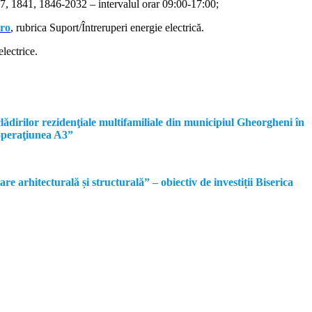
, 1841, 1846-2032 – intervalul orar 09:00-17:00;
.ro
, rubrica Suport/Întreruperi energie electrică.
lectrice.
dirilor rezidenţiale multifamiliale din municipiul Gheorgheni în
operaţiunea A3”
rhitecturală și structurală” – obiectiv de investiții Biserica