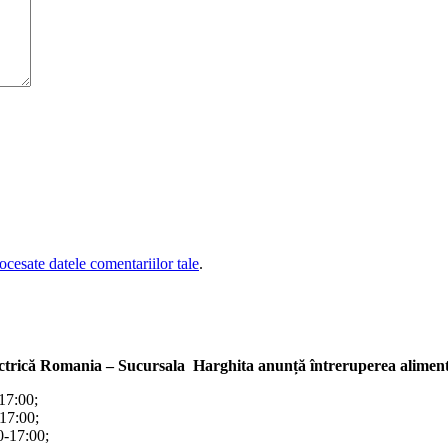
cesate datele comentariilor tale
.
ectrică Romania – Sucursala Harghita
anunță întreruperea alimentă
-17:00;
-17:00;
00-17:00;