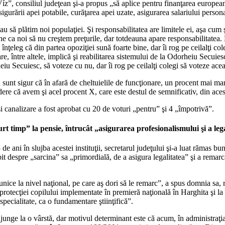
íz”, consiliul judeţean şi-a propus „să aplice pentru finanţarea european
gurării apei potabile, curăţarea apei uzate, asigurarea salariului persona
să plătim noi populaţiei. Şi responsabilitatea are limitele ei, aşa cum 
bine ca noi să nu creştem preţurile, dar totdeauna apare responsabilitatea
nţeleg că din partea opoziţiei sună foarte bine, dar îi rog pe ceilalţi co
re, între altele, implică şi reabilitarea sistemului de la Odorheiu Secui
u Secuiesc, să voteze cu nu, dar îi rog pe ceilalţi colegi să voteze ace
unt sigur că în afară de cheltuielile de funcţionare, un procent mai mare
dere că avem şi acel procent X, care este destul de semnificativ, din ace
i canalizare a fost aprobat cu 20 de voturi „pentru” şi 4 „împotrivă”.
t timp” la pensie, întrucât „asigurarea profesionalismului şi a legal
e ani în slujba acestei instituţii, secretarul judeţului şi-a luat rămas bu
it despre „sarcina” sa „primordială, de a asigura legalitatea” şi a remarca
e la nivel naţional, pe care aş dori să le remarc”, a spus domnia sa, refe
rotecţiei copilului implementate în premieră naţională în Harghita şi la l
 specialitate, ca o fundamentare ştiinţifică”.
junge la o vârstă, dar motivul determinant este că acum, în administraţia 