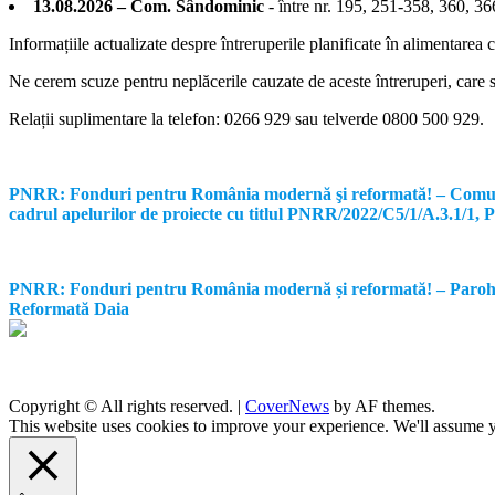
13.08.2026 – Com. Sândominic
- între nr. 195, 251-358, 360, 
Informațiile actualizate despre întreruperile planificate în alimentarea 
Ne cerem scuze pentru neplăcerile cauzate de aceste întreruperi, care su
Relații suplimentare la tel
efon: 0266 929 sau telverde 0800 500 929.
PNRR: Fonduri pentru România modernă şi reformată! – Comunicat d
cadrul apelurilor de proiecte cu titlul PNRR/2022/C5/1/A.3.1/1
PNRR: Fonduri pentru România modernă și reformată! – Parohia Re
Reformată Daia
Copyright © All rights reserved.
|
CoverNews
by AF themes.
This website uses cookies to improve your experience. We'll assume yo