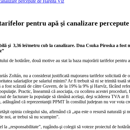
 canalizare percepute de Hargita Víz
tarifelor pentru apă şi canalizare perceput
abilă şi 3,36 lei/metru cub la canalizare. Dna Csuka Piroska a fos
íz”
ui de hotărâre, două motive au stat la baza majorării tarifelor pentru a
s Zoltán, nu a considerat justificată majorarea tarifelor solicitată de o
itatea salariaţilor pe salariul minim? Ar fi trebuit să ni se trimită toată s
ă a fost scăzută de către Guvern, de la 19% la 9% şi Harvíz, făcând refer
 populaţie. Practic, înseamnă că asociaţia, cu ocolirea acestei proceduri,
l final de facturare la populaţie să rămână acelaşi, deşi scăderea TVA ar f
, adăugând că reprezentanţii PPMT în consiliul judeţean nu vor vota creş
tăşit opinia colegului său, afirmând că „apa este o resursă naturală şi nu
 de noi, ar trebui să nu scumpim”.
 la „responsabilitate”, rugându-şi colegii să voteze proiectul de hotărâr