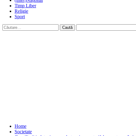
(Inter)Național
Timp Liber
Religie
Sport
Caută
după:
Home
Societate