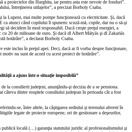
ă a proiectelor din Harghita, iar pentru asta este nevoie de fonduri”.
lului, întreţinerea utilajelor”, a precizat Borboly Csaba.
şi la Lupeni, mai multe pompe funcţionează cu electricitate. Şi, dacă
. E ca atunci când copilului îi spunem: scuză-mă, copile, dar nu o să-şi
legi să decidem în mod responsabil. Dacă creşte preţul energiei, a
esc cu 20 de milioane de euro. Şi dacă dl Albert Mátyás şi dl Zakariás
astă hotărâre”, a declarat Borboly Csaba.
 este inclus în preţul apei. Deci, dacă ar fi vorba despre funcţionare,
st motiv nu sunt de acord cu acest proiect de hotărâre”.
ităţii a ajuns într-o situaţie imposibilă”
n de la consilierii judeţeni, anunţându-şi decizia de a se pensiona.
t câteva dintre reuşitele consiliului judeţean în perioada cât a fost
rindu-se, între altele, la câştigarea sediului şi terenului aferent în
itigiile legate de proiecte europene, ori de gestionare a deşeurilor,
publică locală (…) garanţia statutului juridic al profesionalismului şi