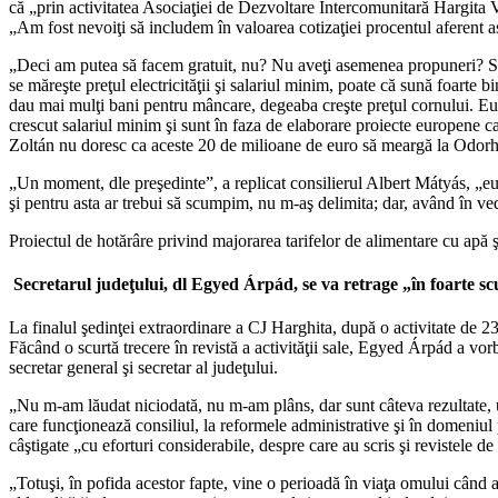
că „prin activitatea Asociaţiei de Dezvoltare Intercomunitară Hargita V
„Am fost nevoiţi să includem în valoarea cotizaţiei procentul aferent asi
„Deci am putea să facem gratuit, nu? Nu aveţi asemenea propuneri? Sau 
se măreşte preţul electricităţii şi salariul minim, poate că sună foarte 
dau mai mulţi bani pentru mâncare, degeaba creşte preţul cornului. Eu î
crescut salariul minim şi sunt în faza de elaborare proiecte europene ca
Zoltán nu doresc ca aceste 20 de milioane de euro să meargă la Odorhei
„Un moment, dle preşedinte”, a replicat consilierul Albert Mátyás, „eu s
şi pentru asta ar trebui să scumpim, nu m-aş delimita; dar, având în ve
Proiectul de hotărâre privind majorarea tarifelor de alimentare cu apă ş
Secretarul judeţului, dl Egyed Árpád, se va retrage „în foarte scur
La finalul şedinţei extraordinare a CJ Harghita, după o activitate de 23 d
Făcând o scurtă trecere în revistă a activităţii sale, Egyed Árpád a vorb
secretar general şi secretar al judeţului.
„Nu m-am lăudat niciodată, nu m-am plâns, dar sunt câteva rezultate, unic
care funcţionează consiliul, la reformele administrative şi în domeniul p
câştigate „cu eforturi considerabile, despre care au scris şi revistele de
„Totuşi, în pofida acestor fapte, vine o perioadă în viaţa omului când a