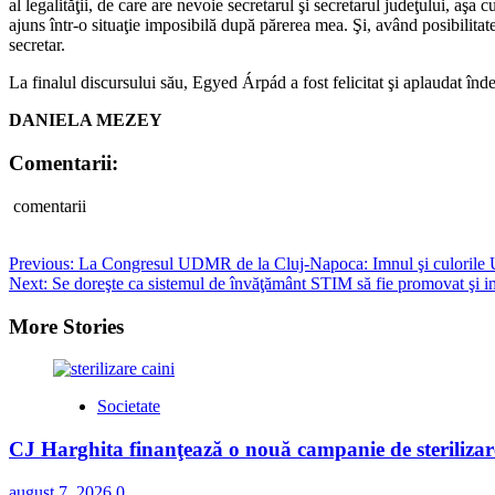
al legalităţii, de care are nevoie secretarul şi secretarul judeţului, aş
ajuns într-o situaţie imposibilă după părerea mea. Şi, având posibilitate
secretar.
La finalul discursului său, Egyed Árpád a fost felicitat şi aplaudat în
DANIELA MEZEY
Comentarii:
comentarii
Post
Previous:
La Congresul UDMR de la Cluj-Napoca: Imnul şi culorile Un
Next:
Se doreşte ca sistemul de învăţământ STIM să fie promovat şi i
navigation
More Stories
Societate
CJ Harghita finanţează o nouă campanie de sterilizare
august 7, 2026
0