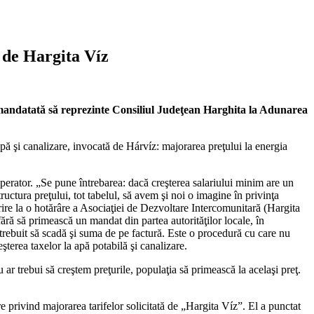
e de Hargita Víz
t mandatată să reprezinte Consiliul Judeţean Harghita la Adunarea
pă şi canalizare, invocată de Hárvíz: majorarea preţului la energia
perator. „Se pune întrebarea: dacă creşterea salariului minim are un
tructura preţului, tot tabelul, să avem şi noi o imagine în privinţa
ire la o hotărâre a Asociaţiei de Dezvoltare Intercomunitară (Hargita
 fără să primească un mandat din partea autorităţilor locale, în
i trebuit să scadă şi suma de pe factură. Este o procedură cu care nu
terea taxelor la apă potabilă şi canalizare.
 ar trebui să creştem preţurile, populaţia să primească la acelaşi preţ.
e privind majorarea tarifelor solicitată de „Hargita Víz”. El a punctat