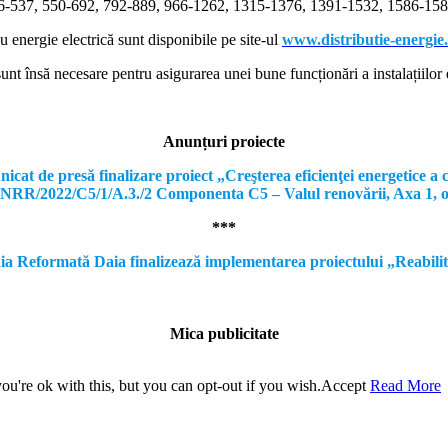
366-537, 550-692, 792-889, 966-1262, 1315-1376, 1391-1532, 1586-1587
cu energie electrică sunt disponibile pe site-ul
www.distributie-energie
nt însă necesare pentru asigurarea unei bune funcționări a instalațiilor e
Anunțuri proiecte
e presă finalizare proiect „Creşterea eficienţei energetice a clă
, PNRR/2022/C5/1/A.3./2 Componenta C5 – Valul renovării, Axa 1, 
***
formată Daia finalizează implementarea proiectului „Reabilitare a
Mica publicitate
u're ok with this, but you can opt-out if you wish.
Accept
Read More