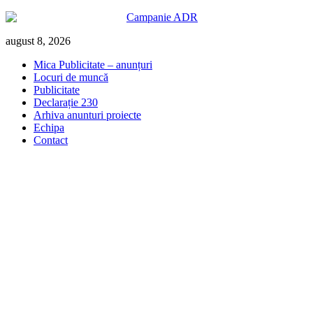
Skip
august 8, 2026
to
Mica Publicitate – anunțuri
content
Locuri de muncă
Publicitate
Declarație 230
Arhiva anunturi proiecte
Echipa
Contact