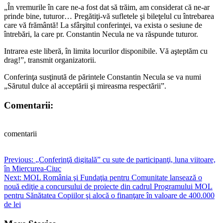
„În vremurile în care ne-a fost dat să trăim, am considerat că ne-ar
prinde bine, tuturor… Pregătiţi-vă sufletele şi bileţelul cu întrebarea
care vă frământă! La sfârşitul conferinţei, va exista o sesiune de
întrebări, la care pr. Constantin Necula ne va răspunde tuturor.
Intrarea este liberă, în limita locurilor disponibile. Vă aşteptăm cu
drag!”, transmit organizatorii.
Conferinţa susţinută de părintele Constantin Necula se va numi
„Sărutul dulce al acceptării şi mireasma respectării”.
Comentarii:
comentarii
Post
Previous:
„Conferinţă digitală” cu sute de participanţi, luna viitoare,
în Miercurea-Ciuc
navigation
Next:
MOL România şi Fundaţia pentru Comunitate lansează o
nouă ediţie a concursului de proiecte din cadrul Programului MOL
pentru Sănătatea Copiilor şi alocă o finanţare în valoare de 400.000
de lei