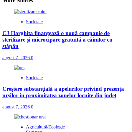
More Stories
Societate
CJ Harghita finanţează o nouă campanie de
sterilizare şi microcipare gratuită a câinilor cu
stăpân
august 7, 2026
0
Societate
Creştere substanţială a apelurilor privind prezenţa
urşilor în proximitatea zonelor locuite din judeţ
august 7, 2026
0
Agricultură/Ecologie