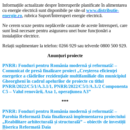
Informațiile actualizate despre întreruperile planificate în alimentarea
cu energie electrică sunt disponibile pe site-ul
www.distributie-
energie.ro
, rubrica Suport/Întreruperi energie electrică.
Ne cerem scuze pentru neplăcerile cauzate de aceste întreruperi, care
sunt însă necesare pentru asigurarea unei bune funcționări a
instalațiilor electrice.
Relații suplimentare la tel
efon: 0266 929 sau telverde 0800 500 929.
Anunțuri proiecte
PNRR: Fonduri pentru România modernă şi reformată! –
Comunicat de presă finalizare proiect „Creşterea eficienţei
energetice a clădirilor rezidenţiale multifamiliale din municipiul
Gheorgheni în cadrul apelurilor de proiecte cu titlul
PNRR/2022/C5/1/A.3.1/1, PNRR/2022/C5/1/A.3./2 Componenta
C5 – Valul renovării, Axa 1, operaţiunea A3”
***
PNRR: Fonduri pentru România modernă și reformată! –
Parohia Reformată Daia finalizează implementarea proiectului
„Reabilitare arhitecturală și structurală” – obiectiv de investiții
Biserica Reformată Daia