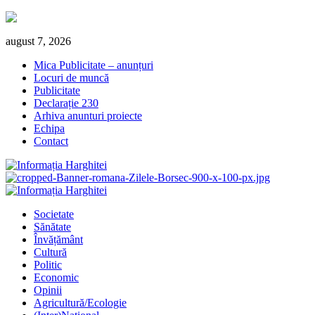
Skip
august 7, 2026
to
Mica Publicitate – anunțuri
content
Locuri de muncă
Publicitate
Declarație 230
Arhiva anunturi proiecte
Echipa
Contact
Primary
Menu
Societate
Sănătate
Învățământ
Cultură
Politic
Economic
Opinii
Agricultură/Ecologie