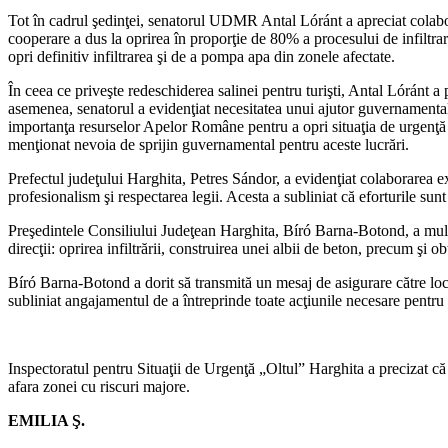
Tot în cadrul şedinţei, senatorul UDMR Antal Lóránt a apreciat colabo
cooperare a dus la oprirea în proporţie de 80% a procesului de infiltra
opri definitiv infiltrarea şi de a pompa apa din zonele afectate.
În ceea ce priveşte redeschiderea salinei pentru turişti, Antal Lóránt a 
asemenea, senatorul a evidenţiat necesitatea unui ajutor guvernamental
importanţa resurselor Apelor Române pentru a opri situaţia de urgenţă p
menţionat nevoia de sprijin guvernamental pentru aceste lucrări.
Prefectul judeţului Harghita, Petres Sándor, a evidenţiat colaborarea exe
profesionalism şi respectarea legii. Acesta a subliniat că eforturile sunt 
Preşedintele Consiliului Judeţean Harghita, Bíró Barna-Botond, a mulţumi
direcţii: oprirea infiltrării, construirea unei albii de beton, precum şi o
Bíró Barna-Botond a dorit să transmită un mesaj de asigurare către locuito
subliniat angajamentul de a întreprinde toate acţiunile necesare pentru 
Inspectoratul pentru Situaţii de Urgenţă „Oltul” Harghita a precizat c
afara zonei cu riscuri majore.
EMILIA Ş.