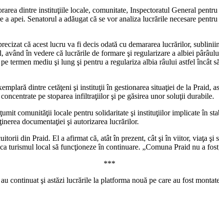
rarea dintre instituţiile locale, comunitate, Inspectoratul General pent
re a apei. Senatorul a adăugat că se vor analiza lucrările necesare pent
precizat că acest lucru va fi decis odată cu demararea lucrărilor, sublinii
, având în vedere că lucrările de formare şi regularizare a albiei pârâ
e termen mediu şi lung şi pentru a regulariza albia râului astfel încât s
mplară dintre cetăţeni şi instituţii în gestionarea situaţiei de la Praid, a
concentrate pe stoparea infiltraţiilor şi pe găsirea unor soluţii durabile.
t comunităţii locale pentru solidaritate şi instituţiilor implicate în sta
bţinerea documentaţiei şi autorizarea lucrărilor.
rii din Praid. El a afirmat că, atât în prezent, cât şi în viitor, viaţa şi 
ca turismul local să funcţioneze în continuare. „Comuna Praid nu a fost, 
***
ă au continuat şi astăzi lucrările la platforma nouă pe care au fost mo