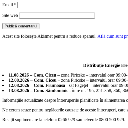
Email
*
Site web
Acest site folosește Akismet pentru a reduce spamul.
Află cum sunt pro
Distribuție Energie El
11.08.2026 – Com. Ciceu
– zona Piricske – intervalul orar 09:00
12.08.2026 – Com. Ciceu
– zona Piricske – intervalul orar 09:00
12.08.2026 – Com. Frumoasa
- sat Făgețel – intervalul orar 09:
13.08.2026 – Com. Sândominic
- între nr. 195, 251-358, 360, 
Informațiile actualizate despre întreruperile planificate în alimentarea 
Ne cerem scuze pentru neplăcerile cauzate de aceste întreruperi, care su
Relații suplimentare la tel
efon: 0266 929 sau telverde 0800 500 929.