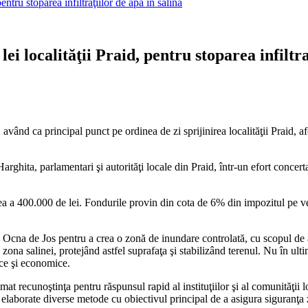
ntru stoparea infiltraţiilor de apă în salină
 localităţii Praid, pentru stoparea infiltra
având ca principal punct pe ordinea de zi sprijinirea localităţii Praid, afe
Harghita, parlamentari şi autorităţi locale din Praid, într-un efort concert
 a 400.000 de lei. Fondurile provin din cota de 6% din impozitul pe venit a
i Ocna de Jos pentru a crea o zonă de inundare controlată, cu scopul de a
na salinei, protejând astfel suprafaţa şi stabilizând terenul. Nu în ultim
tice şi economice.
t recunoştinţa pentru răspunsul rapid al instituţiilor şi al comunităţii l
ind elaborate diverse metode cu obiectivul principal de a asigura siguranţa z