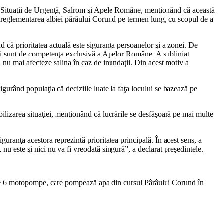
ru Situaţii de Urgenţă, Salrom şi Apele Române, menţionând că această
ru reglementarea albiei pârâului Corund pe termen lung, cu scopul de a
nd că prioritatea actuală este siguranţa persoanelor şi a zonei. De
ului sunt de competenţa exclusivă a Apelor Române. A subliniat
ă nu mai afecteze salina în caz de inundaţii. Din acest motiv a
sigurând populaţia că deciziile luate la faţa locului se bazează pe
bilizarea situaţiei, menţionând că lucrările se desfăşoară pe mai multe
siguranţa acestora reprezintă prioritatea principală. În acest sens, a
nu este şi nici nu va fi vreodată singură”, a declarat preşedintele.
ntate 6 motopompe, care pompează apa din cursul Pârâului Corund în