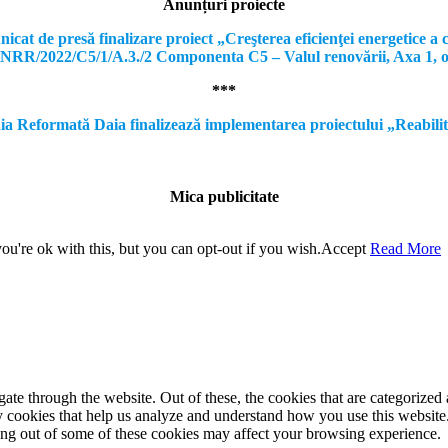
Anunțuri proiecte
e presă finalizare proiect „Creşterea eficienţei energetice a clă
, PNRR/2022/C5/1/A.3./2 Componenta C5 – Valul renovării, Axa 1, 
***
formată Daia finalizează implementarea proiectului „Reabilitare a
Mica publicitate
u're ok with this, but you can opt-out if you wish.
Accept
Read More
e through the website. Out of these, the cookies that are categorized a
rty cookies that help us analyze and understand how you use this websit
ting out of some of these cookies may affect your browsing experience.