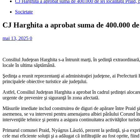
CJ Harghita a aprobat suma de 400.000 de lei localităţii Praid, pe
Societate
CJ Harghita a aprobat suma de 400.000 de lei
mai 13, 2025
0
Consiliul Judeţean Harghita s-a întrunit marţi, în şedinţă extraordinară, 
locale în ultima săptămână.
Şedinţa a reunit reprezentanţi ai administraţiei judeţene, ai Prefecturii 
principalele obiective turistice ale judeţului.
Astfel, Consiliul Judeţean Harghita a aprobat în cadrul şedinţei alocarea
urgente de prevenire şi siguranţă în zona afectată.
Măsurile imediate includ construirea de diguri de apărare între Praid ş
asemenea, se va interveni pentru amenajarea albiei pârâului Corund în zo
intervenţiile tehnice şi pentru a asigura continuitatea activităţilor turis
Primarul comunei Praid, Nyágrus László, prezent la şedinţă, şi-a exprima
cele mai eficiente soluţii şi a adăugat că infiltraţiile au fost oprite, fi