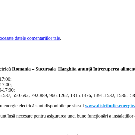
cesate datele comentariilor tale
.
ectrică Romania – Sucursala Harghita
anunță întreruperea alimentă
-17:00;
-17:00;
00-17:00;
366-537, 550-692, 792-889, 966-1262, 1315-1376, 1391-1532, 1586-1587
cu energie electrică sunt disponibile pe site-ul
www.distributie-energie
nt însă necesare pentru asigurarea unei bune funcționări a instalațiilor e