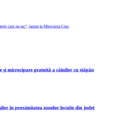
rele care nu tac”, lansat la Miercurea-Ciuc
 şi microcipare gratuită a câinilor cu stăpân
ilor în proximitatea zonelor locuite din judeţ