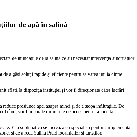
ţiilor de apă în salină
ctată de inundaţiile de la salină ce au necesitat intervenţia autorităţilor
at de a găsi soluţii rapide şi eficiente pentru salvarea unuia dintre
flată la dispoziţia instituţiei şi vor fi direcţionate către lucrări
 reduce presiunea apei asupra minei şi de a stopa infiltraţiile. De
ul rând, vor fi reparate drumurile de acces pentru a facilita
ocale. El a subliniat că se lucrează cu specialişti pentru a implementa
onei şi de a reda Salina Praid localnicilor şi turiştilor.