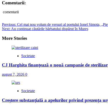
Comentarii:
comentarii
Post
Previous:
Cel mai nou volum de versuri al poetului Ionel Simota, „Piet
Next:
Au continuat căutările bărbatului dispărut în Mureş
navigation
More Stories
Societate
CJ Harghita finanţează o nouă campanie de sterilizare
august 7, 2026
0
Societate
Creştere substanţială a apelurilor privind prezenţa urş