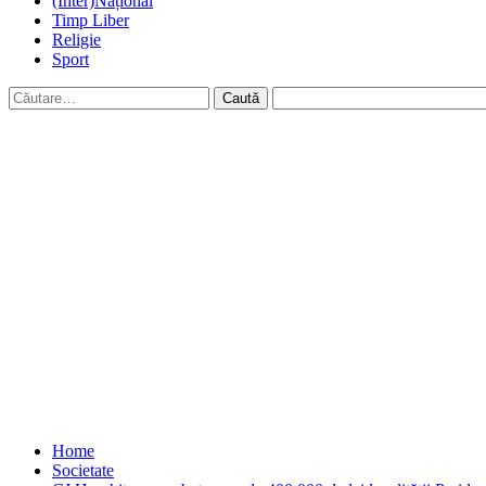
(Inter)Național
Timp Liber
Religie
Sport
Caută
după:
Home
Societate