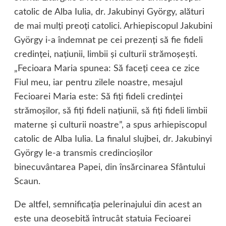
catolic de Alba Iulia, dr. Jakubinyi György, alături
de mai mulţi preoţi catolici. Arhiepiscopul Jakubini
György i-a îndemnat pe cei prezenţi să fie fideli
credinţei, naţiunii, limbii şi culturii strămoşeşti.
„Fecioara Maria spunea: Să faceţi ceea ce zice
Fiul meu, iar pentru zilele noastre, mesajul
Fecioarei Maria este: Să fiţi fideli credinţei
strămoşilor, să fiţi fideli naţiunii, să fiţi fideli limbii
materne şi culturii noastre”, a spus arhiepiscopul
catolic de Alba Iulia. La finalul slujbei, dr. Jakubinyi
György le-a transmis credincioşilor
binecuvântarea Papei, din însărcinarea Sfântului
Scaun.
De altfel, semnificaţia pelerinajului din acest an
este una deosebită întrucât statuia Fecioarei