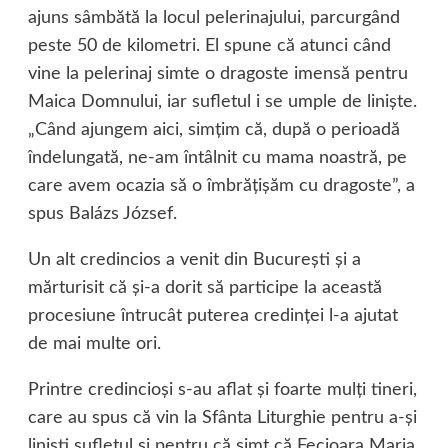
ajuns sâmbătă la locul pelerinajului, parcurgând
peste 50 de kilometri. El spune că atunci când
vine la pelerinaj simte o dragoste imensă pentru
Maica Domnului, iar sufletul i se umple de linişte.
„Când ajungem aici, simţim că, după o perioadă
îndelungată, ne-am întâlnit cu mama noastră, pe
care avem ocazia să o îmbrăţişăm cu dragoste”, a
spus Balázs József.
Un alt credincios a venit din Bucureşti şi a
mărturisit că şi-a dorit să participe la această
procesiune întrucât puterea credinţei l-a ajutat
de mai multe ori.
Printre credincioşi s-au aflat şi foarte mulţi tineri,
care au spus că vin la Sfânta Liturghie pentru a-şi
linişti sufletul şi pentru că simt că Fecioara Maria