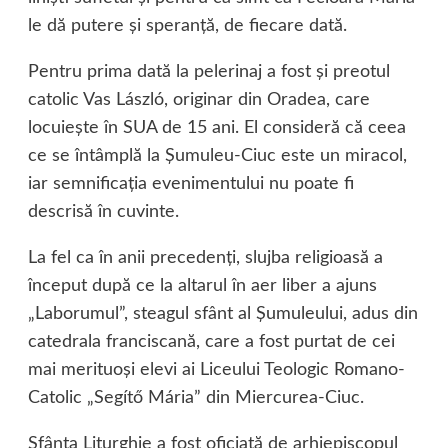
le dă putere şi speranţă, de fiecare dată.
Pentru prima dată la pelerinaj a fost şi preotul
catolic Vas László, originar din Oradea, care
locuieşte în SUA de 15 ani. El consideră că ceea
ce se întâmplă la Şumuleu-Ciuc este un miracol,
iar semnificaţia evenimentului nu poate fi
descrisă în cuvinte.
La fel ca în anii precedenţi, slujba religioasă a
început după ce la altarul în aer liber a ajuns
„Laborumul”, steagul sfânt al Şumuleului, adus din
catedrala franciscană, care a fost purtat de cei
mai merituoşi elevi ai Liceului Teologic Romano-
Catolic „Segítő Mária” din Miercurea-Ciuc.
Sfânta Liturghie a fost oficiată de arhiepiscopul