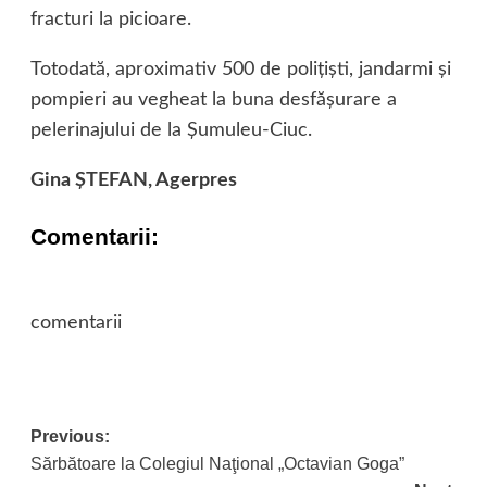
fracturi la picioare.
Totodată, aproximativ 500 de poliţişti, jandarmi şi
pompieri au vegheat la buna desfăşurare a
pelerinajului de la Şumuleu-Ciuc.
Gina ŞTEFAN, Agerpres
Comentarii:
comentarii
Previous:
Post
Sărbătoare la Colegiul Naţional „Octavian Goga”