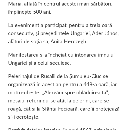
Maria, aflată în centrul acestei mari sărbători,
împlineşte 500 ani.
La eveniment a participat, pentru a treia oară
consecutiv, şi preşedintele Ungariei, Ader János,
alături de soţia sa, Anita Herczegh.
Manifestarea s-a încheiat cu intonarea imnului
Ungariei şi a celui secuiesc.
Pelerinajul de Rusalii de la Şumuleu-Ciuc se
organizează în acest an pentru a 448-a oară, iar
motto-ul este: „Alergăm spre oblăduirea ta”,
mesajul referindu-se atât la pelerini, care se
roagă, cât şi la Sfânta Fecioară, care îi protejează
şi-i ocroteşte.