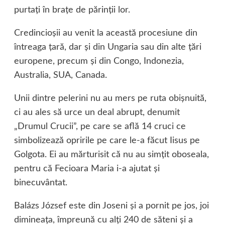
purtaţi în braţe de părinţii lor.
Credincioşii au venit la această procesiune din
întreaga ţară, dar şi din Ungaria sau din alte ţări
europene, precum şi din Congo, Indonezia,
Australia, SUA, Canada.
Unii dintre pelerini nu au mers pe ruta obişnuită,
ci au ales să urce un deal abrupt, denumit
„Drumul Crucii”, pe care se află 14 cruci ce
simbolizează opririle pe care le-a făcut Iisus pe
Golgota. Ei au mărturisit că nu au simţit oboseala,
pentru că Fecioara Maria i-a ajutat şi
binecuvântat.
Balázs József este din Joseni şi a pornit pe jos, joi
dimineaţa, împreună cu alţi 240 de săteni şi a