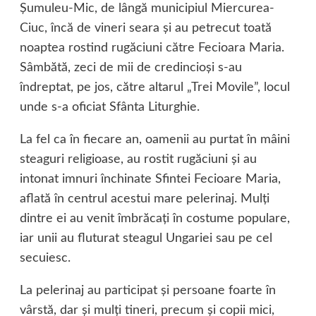
Şumuleu-Mic, de lângă municipiul Miercurea-
Ciuc, încă de vineri seara şi au petrecut toată
noaptea rostind rugăciuni către Fecioara Maria.
Sâmbătă, zeci de mii de credincioşi s-au
îndreptat, pe jos, către altarul „Trei Movile”, locul
unde s-a oficiat Sfânta Liturghie.
La fel ca în fiecare an, oamenii au purtat în mâini
steaguri religioase, au rostit rugăciuni şi au
intonat imnuri închinate Sfintei Fecioare Maria,
aflată în centrul acestui mare pelerinaj. Mulţi
dintre ei au venit îmbrăcaţi în costume populare,
iar unii au fluturat steagul Ungariei sau pe cel
secuiesc.
La pelerinaj au participat şi persoane foarte în
vârstă, dar şi mulţi tineri, precum şi copii mici,