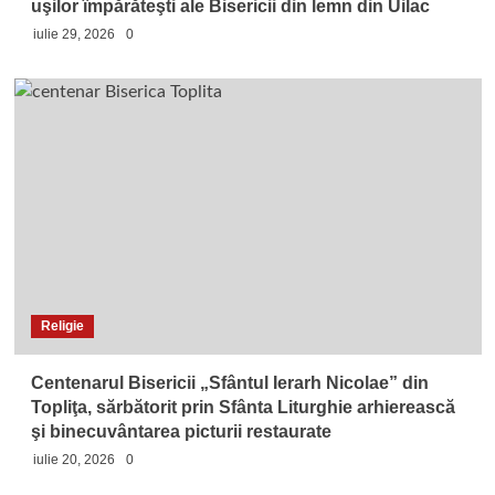
uşilor împărăteşti ale Bisericii din lemn din Uilac
iulie 29, 2026
0
Religie
Centenarul Bisericii „Sfântul Ierarh Nicolae” din
Topliţa, sărbătorit prin Sfânta Liturghie arhierească
şi binecuvântarea picturii restaurate
iulie 20, 2026
0