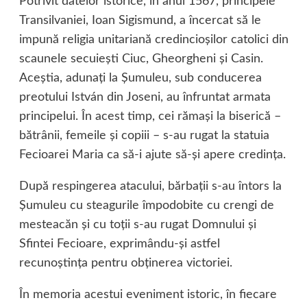
Potrivit datelor istorice, în anul 1567, principele
Transilvaniei, Ioan Sigismund, a încercat să le
impună religia unitariană credincioşilor catolici din
scaunele secuieşti Ciuc, Gheorgheni şi Casin.
Aceştia, adunaţi la Şumuleu, sub conducerea
preotului István din Joseni, au înfruntat armata
principelui. În acest timp, cei rămaşi la biserică –
bătrânii, femeile şi copiii – s-au rugat la statuia
Fecioarei Maria ca să-i ajute să-şi apere credinţa.
După respingerea atacului, bărbaţii s-au întors la
Şumuleu cu steagurile împodobite cu crengi de
mesteacăn şi cu toţii s-au rugat Domnului şi
Sfintei Fecioare, exprimându-şi astfel
recunoştinţa pentru obţinerea victoriei.
În memoria acestui eveniment istoric, în fiecare