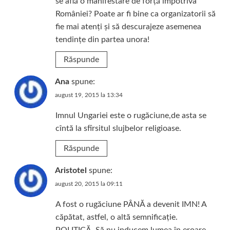
se află o manifestare de forță împotriva
României? Poate ar fi bine ca organizatorii să
fie mai atenți și să descurajeze asemenea
tendințe din partea unora!
Răspunde
Ana
spune:
august 19, 2015 la 13:34
Imnul Ungariei este o rugăciune,de asta se
cîntă la sfîrsitul slujbelor religioase.
Răspunde
Aristotel
spune:
august 20, 2015 la 09:11
A fost o rugăciune PÂNĂ a devenit IMN! A
căpătat, astfel, o altă semnificație.
POLITICĂ. Să nu inducem lumea în eroare.