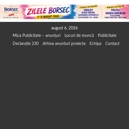
Skip
august 6, 2026
to
Mica Publicitate – anunțuri
Locuri de muncă
Publicitate
content
Declarație 230
Arhiva anunturi proiecte
Echipa
Contact