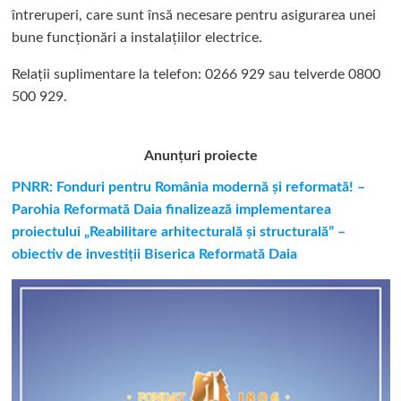
întreruperi, care sunt însă necesare pentru asigurarea unei
bune funcționări a instalațiilor electrice.
Relații suplimentare la tel
efon: 0266 929 sau telverde 0800
500 929.
Anunțuri proiecte
PNRR: Fonduri pentru România modernă și reformată! –
Parohia Reformată Daia finalizează implementarea
proiectului „Reabilitare arhitecturală și structurală” –
obiectiv de investiții Biserica Reformată Daia