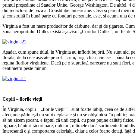
primul preşedinte al Statelor Unite, George Washington. De altfel, 4 di
din redactorii de bază ai Constituţiei americane. Casa şi parcul memoria
şi construită în bună parte cu fonduri personale, este, şi acum, una de r
Virginia a fost un mare producător de cărbune, dar şi de ţigarete. Cum s
zona aeroportului Dulles există aşa-zisul „Coridor Dulles”, un fel de 
Aşadar, cum spune titlul, în Virginia au înflorit bujorii. Nu sunt nici 
florală, de la cele aşezate pe sol – crini, irişi, chiar narcise – până la
regina florilor virginiene. Dacă pe o suprafaţă oarecare nu sunt flori, 
centimetru peste minim.
Copiii – florile vieţii
În Virginia, copiii – „florile vieţii” – sunt foarte iubiţi, ceea ce de al
afecţiune părinteşti nu sunt deplasate şi nu se obişnuiesc în public; pra
să nu zicem şocant, e faptul că unii copii, cu prea puţine calităţi fizic
rigoare, băuturi răcoritoare, dulciuri, ultimele două sortimente fiind dist
Interesantă e şi comportarea celorlalţi, chiar a celor foarte dotaţi, fa