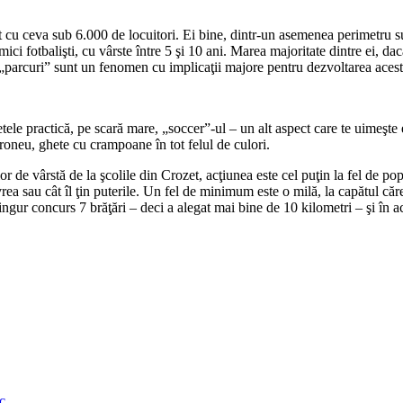
ecât cu ceva sub 6.000 de locuitori. Ei bine, dintr-un asemenea perimetru 
mici fotbalişti, cu vârste între 5 şi 10 ani. Marea majoritate dintre ei, 
e „parcuri” sunt un fenomen cu implicaţii majore pentru dezvoltarea aces
etele practică, pe scară mare, „soccer”-ul – un alt aspect care te uimeşte 
peroneu, ghete cu crampoane în tot felul de culori.
r de vârstă de la şcolile din Crozet, acţiunea este cel puţin la fel de pop
t vrea sau cât îl ţin puterile. Un fel de minimum este o milă, la capătul c
ingur concurs 7 brăţări – deci a alegat mai bine de 10 kilometri – şi în 
c