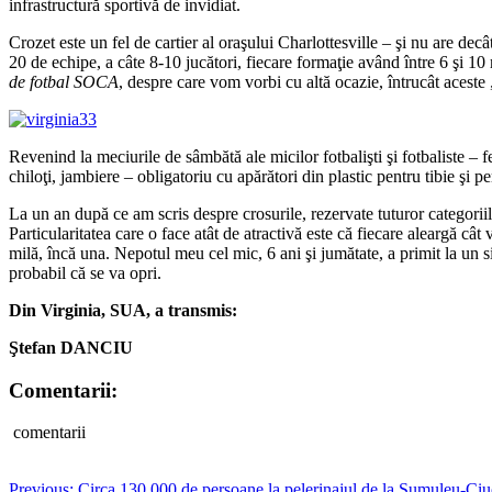
infrastructură sportivă de invidiat.
Crozet este un fel de cartier al oraşului Charlottesville – şi nu are d
20 de echipe, a câte 8-10 jucători, fiecare formaţie având între 6 şi 10 
de fotbal SOCA
, despre care vom vorbi cu altă ocazie, întrucât acest
Revenind la meciurile de sâmbătă ale micilor fotbalişti şi fotbaliste – f
chiloţi, jambiere – obligatoriu cu apărători din plastic pentru tibie şi 
La un an după ce am scris despre crosurile, rezervate tuturor categoriilo
Particularitatea care o face atât de atractivă este că fiecare aleargă câ
milă, încă una. Nepotul meu cel mic, 6 ani şi jumătate, a primit la un s
probabil că se va opri.
Din Virginia, SUA, a transmis:
Ştefan DANCIU
Comentarii:
comentarii
Previous:
Circa 130.000 de persoane la pelerinajul de la Şumuleu-Ciu