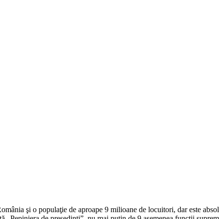
omânia şi o populaţie de aproape 9 milioane de locuitori, dar este absolu
ă „Pepiniera de preşedinţi”, nu mai puţin de 9 asemenea funcţii supreme 