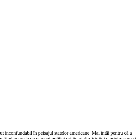
t inconfundabil în peisajul statelor americane. Mai întâi pentru că a
fiind ocupate de oameni politici originari din Virginia, printre care şi