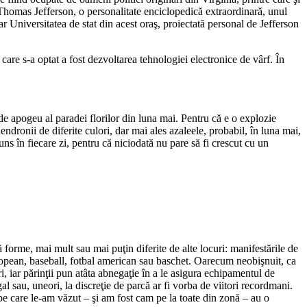
 Thomas Jefferson, o personalitate enciclopedică extraordinară, unul
ar Universitatea de stat din acest oraş, proiectată personal de Jefferson
care s-a optat a fost dezvoltarea tehnologiei electronice de vârf. În
 de apogeu al paradei florilor din luna mai. Pentru că e o explozie
dendronii de diferite culori, dar mai ales azaleele, probabil, în luna mai,
ns în fiecare zi, pentru că niciodată nu pare să fi crescut cu un
uă forme, mai mult sau mai puţin diferite de alte locuri: manifestările de
 european, baseball, fotbal american sau baschet. Oarecum neobişnuit, ca
ri, iar părinţii pun atâta abnegaţie în a le asigura echipamentul de
egal sau, uneori, la discreţie de parcă ar fi vorba de viitori recordmani.
e pe care le-am văzut – şi am fost cam pe la toate din zonă – au o