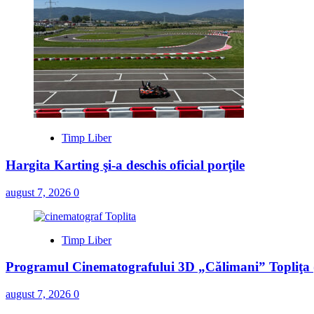
Timp Liber
Hargita Karting şi-a deschis oficial porţile
august 7, 2026
0
Timp Liber
Programul Cinematografului 3D „Călimani” Topliţa 
august 7, 2026
0