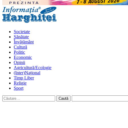
Primary
Menu
Societate
Sănătate
Învățământ
Cultură
Politic
Economic
Opinii
Agricultură/Ecologie
(Inter)Național
Timp Liber
Religie
Sport
Caută
după: