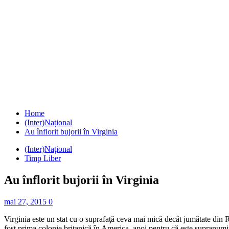
Home
(Inter)Național
Au înflorit bujorii în Virginia
(Inter)Național
Timp Liber
Au înflorit bujorii în Virginia
mai 27, 2015
0
Virginia este un stat cu o suprafaţă ceva mai mică decât jumătate din R
fost prima colonie britanică în America, apoi pentru că este supranumit