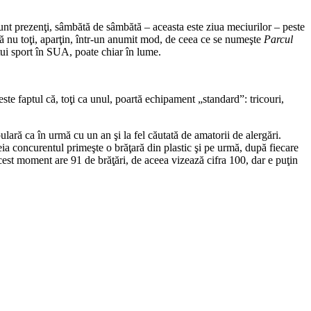
sunt prezenţi, sâmbătă de sâmbătă – aceasta este ziua meciurilor – peste
dacă nu toţi, aparţin, într-un anumit mod, de ceea ce se numeşte
Parcul
tui sport în SUA, poate chiar în lume.
este faptul că, toţi ca unul, poartă echipament „standard”: tricouri,
ulară ca în urmă cu un an şi la fel căutată de amatorii de alergări.
ăreia concurentul primeşte o brăţară din plastic şi pe urmă, după fiecare
acest moment are 91 de brăţări, de aceea vizează cifra 100, dar e puţin