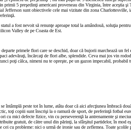
n primii 5 preşedinţi americani proveneau din Virginia, între aceştia şi
l Jefferson sunt obiectivele cele mai vizitate din zona Charlottesville, i
eferinţă.
tatul a fost nevoit să renunţe aproape total la amândouă, soluţia pentru 
Silicon Valley de pe Coasta de Est.
pe departe primele flori care se deschid, doar că bujorii marchează un fel
 copaci adevăraţi, încărcaţi de flori albe, splendide. Ceva mai jos vin rodo
atunci poţi călca, nimeni nu te opreşte, pe un gazon impecabil, probabil tu
tfel se întâmplă peste tot în lume, atâta doar că aici afecţiunea îmbracă do
ctic, toţi copiii sunt înscrişi la o ramură de sport, de preferinţă fotbal
e, ori cu mici defecte fizice, vin cu perseverenţă la antrenamente şi meciu
ribuite gratuit, de către unul din părinţi, la sfârşitul partidelor, în mod 
ţă de cei cu probleme: nici o urmă de ironie sau de zeflemea. Toate şcolil