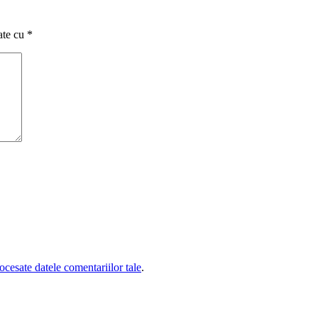
ate cu
*
cesate datele comentariilor tale
.