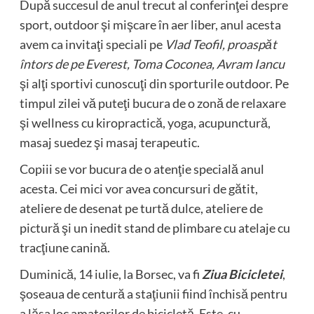
După succesul de anul trecut al conferinţei despre
sport, outdoor şi mişcare în aer liber, anul acesta
avem ca invitaţi speciali pe
Vlad Teofil, proaspăt
întors de pe Everest, Toma Coconea, Avram Iancu
şi alţi sportivi cunoscuţi din sporturile outdoor. Pe
timpul zilei vă puteţi bucura de o zonă de relaxare
şi wellness cu kiropractică, yoga, acupunctură,
masaj suedez şi masaj terapeutic.
Copiii se vor bucura de o atenţie specială anul
acesta. Cei mici vor avea concursuri de gătit,
ateliere de desenat pe turtă dulce, ateliere de
pictură şi un inedit stand de plimbare cu atelaje cu
tracţiune canină.
Duminică, 14 iulie, la Borsec, va fi
Ziua Bicicletei
,
şoseaua de centură a staţiunii fiind închisă pentru
a lăsa loc amatorilor de bicicletă. Este, cu