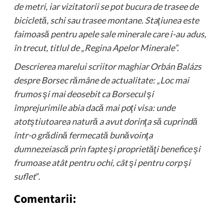
de metri, iar vizitatorii se pot bucura de trasee de
bicicletă, schi sau trasee montane. Staţiunea este
faimoasă pentru apele sale minerale care i-au adus,
în trecut, titlul de „Regina Apelor Minerale”.
Descrierea marelui scriitor maghiar Orbán Balázs
despre Borsec rămâne de actualitate: „Loc mai
frumos şi mai deosebit ca Borsecul şi
împrejurimile abia dacă mai poţi visa: unde
atotştiutoarea natură a avut dorinţa să cuprindă
într-o grădină fermecată bunăvoinţa
dumnezeiască prin fapte şi proprietăţi benefice şi
frumoase atât pentru ochi, cât şi pentru corp şi
suflet
”.
Comentarii: