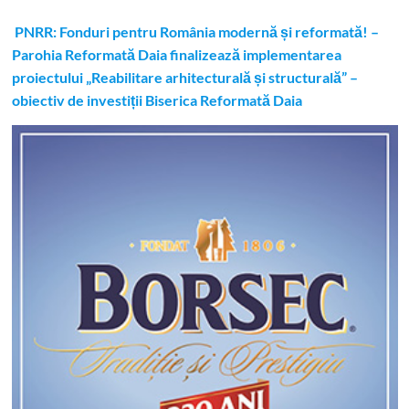
PNRR: Fonduri pentru România modernă și reformată! –
Parohia Reformată Daia finalizează implementarea
proiectului „Reabilitare arhitecturală și structurală” –
obiectiv de investiții Biserica Reformată Daia