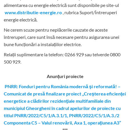
alimentarea cu energie electrică sunt disponibile pe site-ul
www.distributie-energie.ro
, rubrica Suport/Întreruperi
energie electrică.
Ne cerem scuze pentru neplăcerile cauzate de aceste
întreruperi, care sunt însă necesare pentru asigurarea unei
bune funcționări a instalațiilor electrice.
Relații suplimentare la tel
efon: 0266 929 sau telverde 0800
500 929.
Anunțuri proiecte
PNRR: Fonduri pentru România modernă şi reformată! –
Comunicat de presă finalizare proiect „Creşterea eficienţei
energetice a clădirilor rezidenţiale multifamiliale din
municipiul Gheorgheni în cadrul apelurilor de proiecte cu
titlul PNRR/2022/C5/1/A.3.1/1, PNRR/2022/C5/1/A.3./2
Componenta C5 – Valul renovării, Axa 1, operaţiunea A3”
***