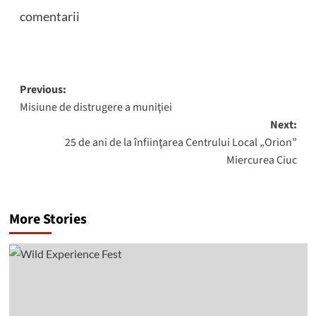
comentarii
Post
Previous:
Misiune de distrugere a muniţiei
navigation
Next:
25 de ani de la înfiinţarea Centrului Local „Orion”
Miercurea Ciuc
More Stories