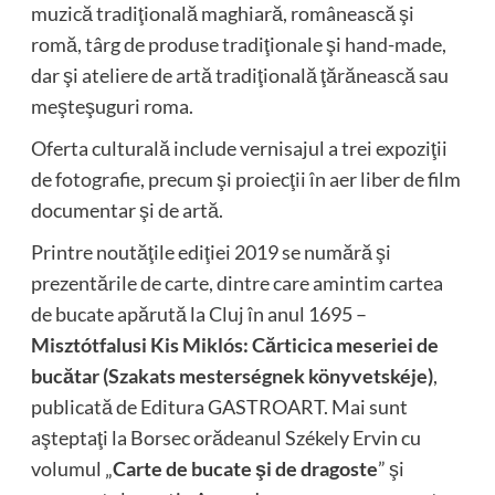
muzică tradiţională maghiară, românească şi
romă, târg de produse tradiţionale şi hand-made,
dar şi ateliere de artă tradiţională ţărănească sau
meşteşuguri roma.
Oferta culturală include vernisajul a trei expoziţii
de fotografie, precum şi proiecţii în aer liber de film
documentar şi de artă.
Printre noutăţile ediţiei 2019 se numără şi
prezentările de carte, dintre care amintim cartea
de bucate apărută la Cluj în anul 1695 –
Misztótfalusi Kis Miklós: Cărticica meseriei de
bucătar (Szakats mesterségnek könyvetskéje)
,
publicată de Editura GASTROART. Mai sunt
aşteptaţi la Borsec orădeanul Székely Ervin cu
volumul „
Carte de bucate şi de dragoste
” şi