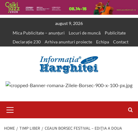
Skip
august 9, 2026
to
Mica Publicitate – anunțuri
Locuri de muncă
Publicitate
content
Declarație 230
Arhiva anunturi proiecte
Echipa
Contact
Primary
Menu
HOME
TIMP LIBER
CEAUN BORSEC FESTIVAL – EDIŢIA A DOUA