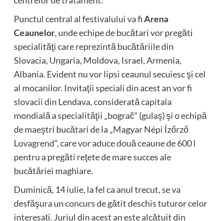
Punctul central al festivalului va fi
Arena
Ceaunelor
, unde echipe de bucătari vor pregăti
specialităţi care reprezintă bucătăriile din
Slovacia, Ungaria, Moldova, Israel, Armenia,
Albania. Evident nu vor lipsi ceaunul secuiesc şi cel
al mocanilor. Invitaţii speciali din acest an vor fi
slovacii din Lendava, considerată capitala
mondială a specialităţii „bograč” (gulaş) şi o echipă
de maeştri bucătari de la „Magyar Népi Ízőrző
Lovagrend”, care vor aduce două ceaune de 600 l
pentru a pregăti reţete de mare succes ale
bucătăriei maghiare.
Duminică, 14 iulie, la fel ca anul trecut, se va
desfăşura un concurs de gătit deschis tuturor celor
interesaţi. Juriul din acest an este alcătuit din