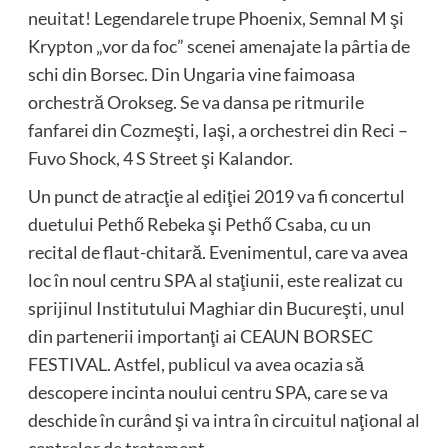
neuitat! Legendarele trupe Phoenix, Semnal M şi
Krypton „vor da foc” scenei amenajate la pârtia de
schi din Borsec. Din Ungaria vine faimoasa
orchestră Orokseg. Se va dansa pe ritmurile
fanfarei din Cozmeşti, Iaşi, a orchestrei din Reci –
Fuvo Shock, 4 S Street şi Kalandor.
Un punct de atracţie al ediţiei 2019 va fi concertul
duetului Pethő Rebeka şi Pethő Csaba, cu un
recital de flaut-chitară. Evenimentul, care va avea
loc în noul centru SPA al staţiunii, este realizat cu
sprijinul Institutului Maghiar din Bucureşti, unul
din partenerii importanţi ai CEAUN BORSEC
FESTIVAL. Astfel, publicul va avea ocazia să
descopere incinta noului centru SPA, care se va
deschide în curând şi va intra în circuitul naţional al
centrelor de tratament.