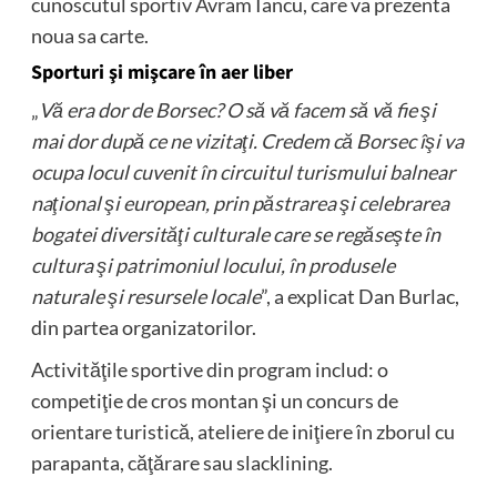
cunoscutul sportiv Avram Iancu, care va prezenta
noua sa carte.
Sporturi şi mişcare în aer liber
„
Vă era dor de Borsec? O să vă facem să vă fie şi
mai dor după ce ne vizitaţi. Credem că Borsec îşi va
ocupa locul cuvenit în circuitul turismului balnear
naţional şi european, prin păstrarea şi celebrarea
bogatei diversităţi culturale care se regăseşte în
cultura şi patrimoniul locului, în produsele
naturale şi resursele locale
”, a explicat Dan Burlac,
din partea organizatorilor.
Activităţile sportive din program includ: o
competiţie de cros montan şi un concurs de
orientare turistică, ateliere de iniţiere în zborul cu
parapanta, căţărare sau slacklining.