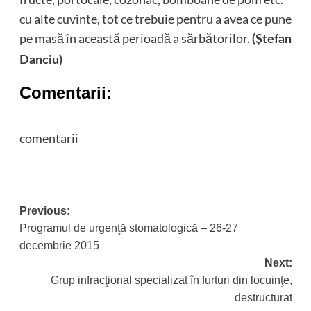
cu alte cuvinte, tot ce trebuie pentru a avea ce pune
pe masă în această perioadă a sărbătorilor.
(Ştefan
Danciu)
Comentarii:
comentarii
Post
Previous:
Programul de urgenţă stomatologică – 26-27
navigation
decembrie 2015
Next:
Grup infracţional specializat în furturi din locuinţe,
destructurat