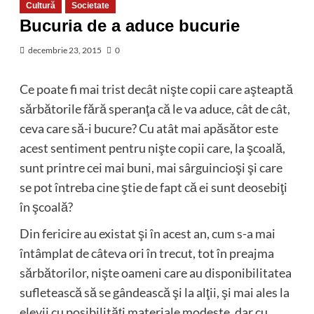
Cultură
Societate
Bucuria de a aduce bucurie
decembrie 23, 2015
0
Ce poate fi mai trist decât nişte copii care aşteaptă
sărbătorile fără speranţa că le va aduce, cât de cât,
ceva care să-i bucure? Cu atât mai apăsător este
acest sentiment pentru nişte copii care, la şcoală,
sunt printre cei mai buni, mai sârguincioşi şi care
se pot întreba cine ştie de fapt că ei sunt deosebiţi
în şcoală?
Din fericire au existat şi în acest an, cum s-a mai
întâmplat de câteva ori în trecut, tot în preajma
sărbătorilor, nişte oameni care au disponibilitatea
sufletească să se gândească şi la alţii, şi mai ales la
elevii cu posibilităţi materiale modeste, dar cu