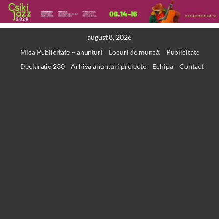
Skip
august 8, 2026
to
Mica Publicitate – anunțuri
Locuri de muncă
Publicitate
content
Declarație 230
Arhiva anunturi proiecte
Echipa
Contact