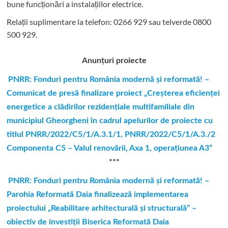
bune funcționări a instalațiilor electrice.
Relații suplimentare la tel
efon: 0266 929 sau telverde 0800
500 929.
Anunțuri proiecte
PNRR: Fonduri pentru România modernă şi reformată! –
Comunicat de presă finalizare proiect „Creşterea eficienţei
energetice a clădirilor rezidenţiale multifamiliale din
municipiul Gheorgheni în cadrul apelurilor de proiecte cu
titlul PNRR/2022/C5/1/A.3.1/1, PNRR/2022/C5/1/A.3./2
Componenta C5 – Valul renovării, Axa 1, operaţiunea A3”
***
PNRR: Fonduri pentru România modernă și reformată! –
Parohia Reformată Daia finalizează implementarea
proiectului „Reabilitare arhitecturală și structurală” –
obiectiv de investiții Biserica Reformată Daia