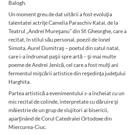
Balogh.
Un moment greu de dat uitării a fost evoluţia
talentatei actriţe Camelia Paraschiv Katai, de la
Teatrul „Andrei Mureşanu” din Sf. Gheorghe, care a
recitat, în stilul său personal, poezii de Ionel
Simota, Aurel Dumitraş – poetul din satul natal,
care i-a îndrumat paşii spre artă – şi mai multe
poeme de Andrei Jenică, cel care a fost mulţi ani
fermentul mişcării artistice din reşedinţa judeţului
Harghita.
Partea artistică a evenimentului s-a încheiat cu un
mic recital de colinde, interpretate cu dăruire şi
măiestrie de un grup de slujitori ai bisericii,
aparţinând de Corul Catedralei Ortodoxe din
Miercurea-Ciuc.