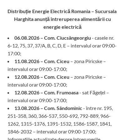
Distribuție Energie Electrică Romania – Sucursala
Harghita
anunță întreruperea alimentării cu
energie electrică
06.08.2026 – Com. Ciucsângeorgiu
- casele nr.
6-12, 75, 37, 37/A, B, C, D, E – intervalul orar 09:00-
17:00;
11.08.2026 – Com. Ciceu
– zona Piricske –
intervalul orar 09:00-17:00;
12.08.2026 – Com. Ciceu
– zona Piricske –
intervalul orar 09:00-17:00;
12.08.2026 – Com. Frumoasa
- sat Făgețel –
intervalul orar 09:00-17:00;
13.08.2026 – Com. Sândominic
- între nr. 195,
251-358, 360, 366-537, 550-692, 792-889, 966-
1262, 1315-1376, 1391-1532, 1586-1587, 1841,
1846-2032 – intervalul orar 09:00-17:00;
Informațiile actualizate despre întreruperile