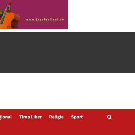
țional
Timp Liber
Religie
Sport