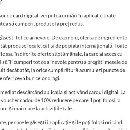
?
 de card digital, vei putea urmări în aplicație toate
putea să cumperi, produse la preț redus.
ăsești tot ce ai nevoie. De exemplu, oferta de ingrediente
tât produse locale, cât și de pe piața internațională. Toate
ile sau în diferite oferte săptămânale, la care ai acces cu
 să îți cumperi tot ce ai nevoie pentru a pregăti mesele de
mult decât atât, la orice cumpărătură acumulezi puncte de
 le oferi ceva bun celor dragi.
imediat descărcând aplicația și activând cardul digital. La
n voucher cadou de 10% reducere pe care îl poți folosi la
nt și mai mare la achizițiile tale.
 pe care le găsești în aplicație și le poți folosi oricând.