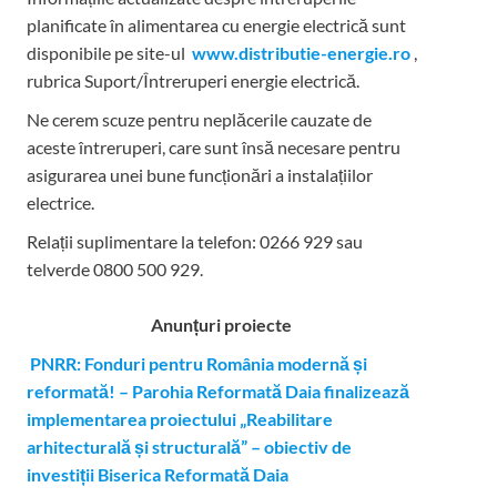
planificate în alimentarea cu energie electrică sunt
disponibile pe site-ul
www.distributie-energie.ro
,
rubrica Suport/Întreruperi energie electrică.
Ne cerem scuze pentru neplăcerile cauzate de
aceste întreruperi, care sunt însă necesare pentru
asigurarea unei bune funcționări a instalațiilor
electrice.
Relații suplimentare la tel
efon: 0266 929 sau
telverde 0800 500 929.
Anunțuri proiecte
PNRR: Fonduri pentru România modernă și
reformată! – Parohia Reformată Daia finalizează
implementarea proiectului „Reabilitare
arhitecturală și structurală” – obiectiv de
investiții Biserica Reformată Daia