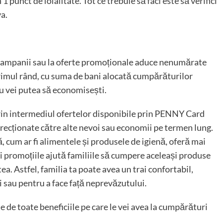
1 punct de loialitate. Tot ce trebuie să faci este să verifici
va.
campanii sau la oferte promoționale aduce nenumărate
 primul rând, cu suma de bani alocată cumpărăturilor
u vei putea să economisești.
prin intermediul ofertelor disponibile prin PENNY Card
irecționate către alte nevoi sau economii pe termen lung.
 cum ar fi alimentele și produsele de igienă, oferă mai
 și promoțiile ajută familiile să cumpere aceleași produse
a. Astfel, familia ta poate avea un trai confortabil,
i sau pentru a face față neprevăzutului.
e de toate beneficiile pe care le vei avea la cumpărături