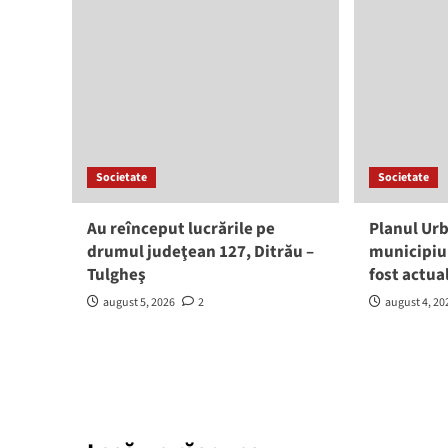
Societate
Societate
Au reînceput lucrările pe
Planul Urb
drumul judeţean 127, Ditrău –
municipiu
Tulgheş
fost actua
august 5, 2026
2
august 4, 20