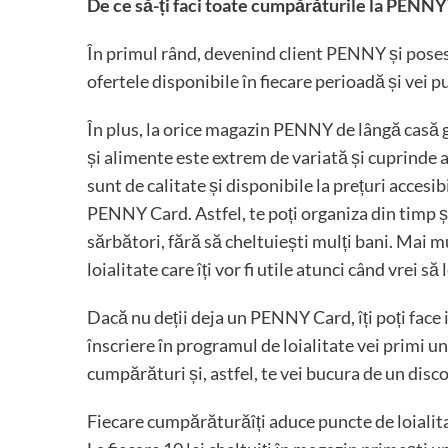
De ce să-ți faci toate cumpărăturile la PENNY
În primul rând, devenind client PENNY și posesor
ofertele disponibile în fiecare perioadă și vei 
În plus, la orice magazin PENNY de lângă casă g
și alimente este extrem de variată și cuprinde a
sunt de calitate și disponibile la prețuri accesib
PENNY Card. Astfel, te poți organiza din timp și
sărbători, fără să cheltuiești mulți bani. Mai 
loialitate care îți vor fi utile atunci când vrei să
Dacă nu deții deja un PENNY Card, îți poți face 
înscriere în programul de loialitate vei primi u
cumpărături și, astfel, te vei bucura de un discou
Fiecare cumpărăturăîți aduce puncte de loialitate,