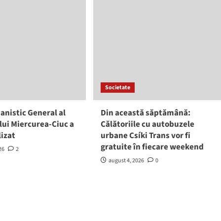
Societate
anistic General al
Din această săptămână:
lui Miercurea-Ciuc a
Călătoriile cu autobuzele
lizat
urbane Csíki Trans vor fi
gratuite în fiecare weekend
26
2
august 4, 2026
0