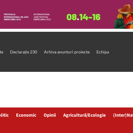
te
Declarație 230
Arhiva anunturi proiecte
Echipa
litic
Economic
Opinii
Agricultură/Ecologie
(Inter)Na