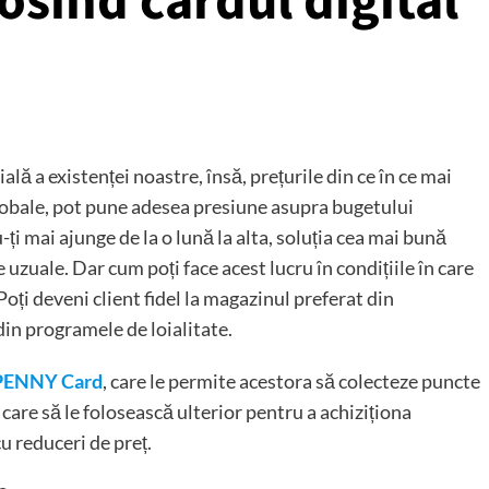
osind cardul digital
 a existenței noastre, însă, prețurile din ce în ce mai
obale, pot pune adesea presiune asupra bugetului
nu-ți mai ajunge de la o lună la alta, soluția cea mai bună
uzuale. Dar cum poți face acest lucru în condițiile în care
oți deveni client fidel la magazinul preferat din
 din programele de loialitate.
PENNY Card
, care le permite acestora să colecteze puncte
pe care să le folosească ulterior pentru a achiziționa
u reduceri de preț.