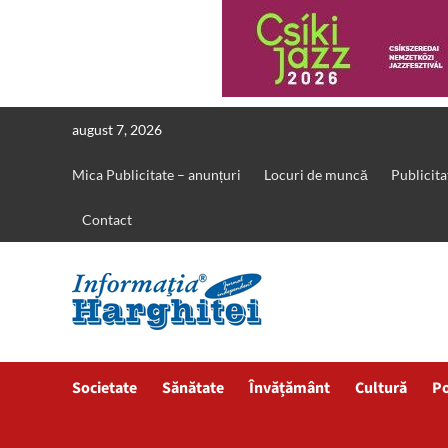
Skip
august 7, 2026
to
content
Mica Publicitate – anunțuri
Locuri de muncă
Publicita
Contact
Societate
Sănătate
Învățământ
Cultură
Po