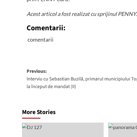
Acest articol a fost realizat cu sprijinul PENNY.
Comentarii:
comentarii
Post
Previous:
Interviu cu Sebastian Buzilă, primarul municipiului Top
navigation
la început de mandat (II)
More Stories