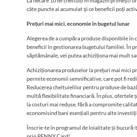
La fiecare 10 lei cheltuiți în magazin primești un 
câte puncte ai acumulat și ce beneficii poți acti
Prețuri mai mici, economie în bugetul lunar
Alegerea de a cumpăra produse disponibile în 
beneficii în gestionarea bugetului familiei. În
săptămânale, vei putea achiziționa mai mult sa
Achiziționarea produselor la prețuri mai mici 
permite economii semnificative, care pot fi red
Reducerea cheltuielilor pentru produse de bază,
multă flexibilitate financiară. În plus, ofertele
la costuri mai reduse, fără a compromite calitate
economisind bani esențiali pentru alte investiți
Înscrie-te în programul de loialitate și bucură-t
prin PENNY Card!