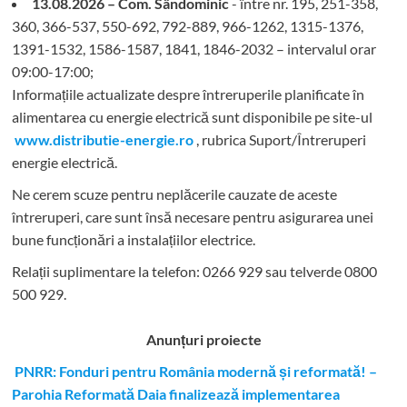
13.08.2026 – Com. Sândominic
- între nr. 195, 251-358,
360, 366-537, 550-692, 792-889, 966-1262, 1315-1376,
1391-1532, 1586-1587, 1841, 1846-2032 – intervalul orar
09:00-17:00;
Informațiile actualizate despre întreruperile planificate în
alimentarea cu energie electrică sunt disponibile pe site-ul
www.distributie-energie.ro
, rubrica Suport/Întreruperi
energie electrică.
Ne cerem scuze pentru neplăcerile cauzate de aceste
întreruperi, care sunt însă necesare pentru asigurarea unei
bune funcționări a instalațiilor electrice.
Relații suplimentare la tel
efon: 0266 929 sau telverde 0800
500 929.
Anunțuri proiecte
PNRR: Fonduri pentru România modernă și reformată! –
Parohia Reformată Daia finalizează implementarea