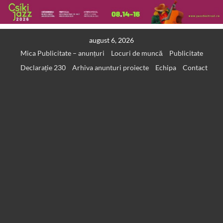
Skip
august 6, 2026
to
Mica Publicitate – anunțuri
Locuri de muncă
Publicitate
content
Declarație 230
Arhiva anunturi proiecte
Echipa
Contact