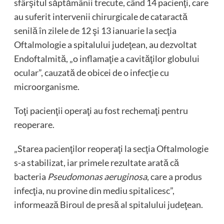
sfârşitul săptămânii trecute, când 14 pacienţi, care
au suferit intervenii chirurgicale de cataractă
senilă în zilele de 12 şi 13 ianuarie la secţia
Oftalmologie a spitalului judeţean, au dezvoltat
Endoftalmită, „o inflamaţie a cavităţilor globului
ocular”, cauzată de obicei de o infecţie cu
microorganisme.
Toţi pacienţii operaţi au fost rechemaţi pentru
reoperare.
„Starea pacienţilor reoperaţi la secţia Oftalmologie
s-a stabilizat, iar primele rezultate arată că
bacteria
Pseudomonas aeruginosa
, care a produs
infecţia, nu provine din mediu spitalicesc”,
informează Biroul de presă al spitalului judeţean.