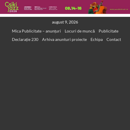
Skip
august 9, 2026
to
Mica Publicitate – anunțuri
Locuri de muncă
Publicitate
content
Declarație 230
Arhiva anunturi proiecte
Echipa
Contact