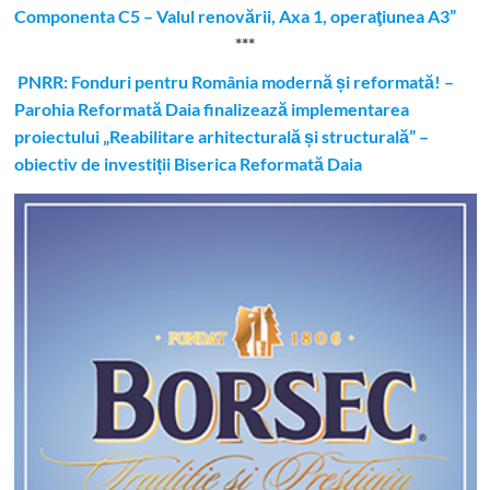
Componenta C5 – Valul renovării, Axa 1, operaţiunea A3”
***
PNRR: Fonduri pentru România modernă și reformată! –
Parohia Reformată Daia finalizează implementarea
proiectului „Reabilitare arhitecturală și structurală” –
obiectiv de investiții Biserica Reformată Daia