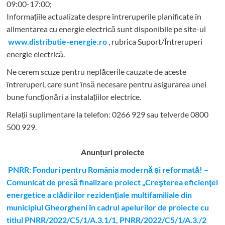
09:00-17:00;
Informațiile actualizate despre întreruperile planificate în
alimentarea cu energie electrică sunt disponibile pe site-ul
www.distributie-energie.ro
, rubrica Suport/Întreruperi
energie electrică.
Ne cerem scuze pentru neplăcerile cauzate de aceste
întreruperi, care sunt însă necesare pentru asigurarea unei
bune funcționări a instalațiilor electrice.
Relații suplimentare la tel
efon: 0266 929 sau telverde 0800
500 929.
Anunțuri proiecte
PNRR: Fonduri pentru România modernă şi reformată! –
Comunicat de presă finalizare proiect „Creşterea eficienţei
energetice a clădirilor rezidenţiale multifamiliale din
municipiul Gheorgheni în cadrul apelurilor de proiecte cu
titlul PNRR/2022/C5/1/A.3.1/1, PNRR/2022/C5/1/A.3./2