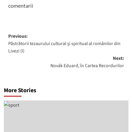
comentarii
Post
Previous:
Păstrătorii tezaurului cultural şi spiritual al românilor din
navigation
Livezi (I)
Next:
Novák Eduard, în Cartea Recordurilor
More Stories