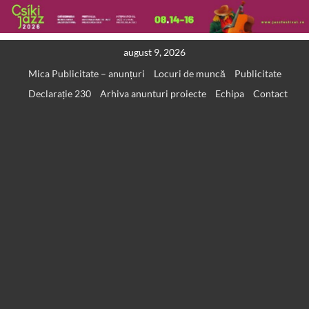
Skip
august 9, 2026
to
Mica Publicitate – anunțuri
Locuri de muncă
Publicitate
content
Declarație 230
Arhiva anunturi proiecte
Echipa
Contact