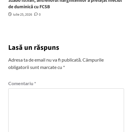
Szabó István, antrenorul harghitenilor a prefațat meciul
de duminică cu FCSB
iulie 25, 2026
0
Lasă un răspuns
Adresa ta de email nu va fi publicată.
Câmpurile
obligatorii sunt marcate cu
*
Comentariu
*