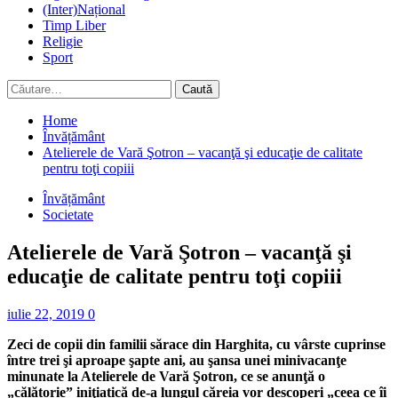
(Inter)Național
Timp Liber
Religie
Sport
Caută
după:
Home
Învățământ
Atelierele de Vară Şotron – vacanţă şi educaţie de calitate
pentru toţi copiii
Învățământ
Societate
Atelierele de Vară Şotron – vacanţă şi
educaţie de calitate pentru toţi copiii
iulie 22, 2019
0
Zeci de copii din familii sărace din Harghita, cu vârste cuprinse
între trei şi aproape şapte ani, au şansa unei minivacanţe
minunate la Atelierele de Vară Şotron, ce se anunţă o
„călătorie” iniţiatică de-a lungul căreia vor descoperi „ceea ce îi