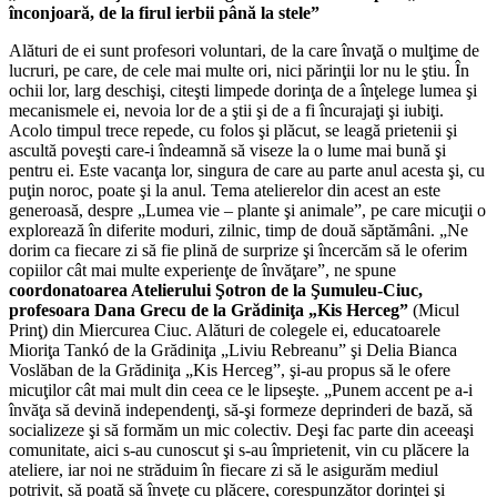
înconjoară, de la firul ierbii până la stele”
Alături de ei sunt profesori voluntari, de la care învaţă o mulţime de
lucruri, pe care, de cele mai multe ori, nici părinţii lor nu le ştiu. În
ochii lor, larg deschişi, citeşti limpede dorinţa de a înţelege lumea şi
mecanismele ei, nevoia lor de a ştii şi de a fi încurajaţi şi iubiţi.
Acolo timpul trece repede, cu folos şi plăcut, se leagă prietenii şi
ascultă poveşti care-i îndeamnă să viseze la o lume mai bună şi
pentru ei. Este vacanţa lor, singura de care au parte anul acesta şi, cu
puţin noroc, poate şi la anul. Tema atelierelor din acest an este
generoasă, despre „Lumea vie – plante şi animale”, pe care micuţii o
explorează în diferite moduri, zilnic, timp de două săptămâni. „Ne
dorim ca fiecare zi să fie plină de surprize şi încercăm să le oferim
copiilor cât mai multe experienţe de învăţare”, ne spune
coordonatoarea Atelierului Şotron de la Şumuleu-Ciuc,
profesoara Dana Grecu de la Grădiniţa „Kis Herceg”
(Micul
Prinţ) din Miercurea Ciuc. Alături de colegele ei, educatoarele
Mioriţa Tankó de la Grădiniţa „Liviu Rebreanu” şi Delia Bianca
Voslăban de la Grădiniţa „Kis Herceg”, şi-au propus să le ofere
micuţilor cât mai mult din ceea ce le lipseşte. „Punem accent pe a-i
învăţa să devină independenţi, să-şi formeze deprinderi de bază, să
socializeze şi să formăm un mic colectiv. Deşi fac parte din aceeaşi
comunitate, aici s-au cunoscut şi s-au împrietenit, vin cu plăcere la
ateliere, iar noi ne străduim în fiecare zi să le asigurăm mediul
potrivit, să poată să înveţe cu plăcere, corespunzător dorinţei şi