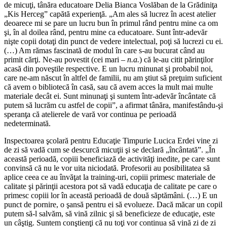
de micuţi, tânăra educatoare Delia Bianca Voslăban de la Grădiniţa
„Kis Herceg” capătă experienţă. „Am ales să lucrez în acest atelier
deoarece mi se pare un lucru bun în primul rând pentru mine ca om
şi, în al doilea rând, pentru mine ca educatoare. Sunt într-adevăr
nişte copii dotaţi din punct de vedere intelectual, poţi să lucrezi cu ei.
(…) Am rămas fascinată de modul în care s-au bucurat când au
primit cărţi. Ne-au povestit (cei mari –
n.a.
) că le-au citit părinţilor
acasă din poveştile respective. E un lucru minunat şi probabil noi,
care ne-am născut în altfel de familii, nu am ştiut să preţuim suficient
că avem o bibliotecă în casă, sau că avem acces la mult mai multe
materiale decât ei. Sunt minunaţi şi suntem într-adevăr încântate că
putem să lucrăm cu astfel de copii”, a afirmat tânăra, manifestându-şi
speranţa că atelierele de vară vor continua pe perioadă
nedeterminată.
Inspectoarea şcolară pentru Educaţie Timpurie Lucica Erdei vine zi
de zi să vadă cum se descurcă micuţii şi se declară „încântată”. „În
această perioadă, copiii beneficiază de activităţi inedite, pe care sunt
convinsă că nu le vor uita niciodată. Profesorii au posibilitatea să
aplice ceea ce au învăţat la training-uri, copiii primesc materiale de
calitate şi părinţii acestora pot să vadă educaţia de calitate pe care o
primesc copiii lor în această perioadă de două săptămâni. (…) E un
punct de pornire, o şansă pentru ei să evolueze. Dacă măcar un copil
putem să-l salvăm, să vină zilnic şi să beneficieze de educaţie, este
un câştig. Suntem conştienţi că nu toţi vor continua să vină zi de zi