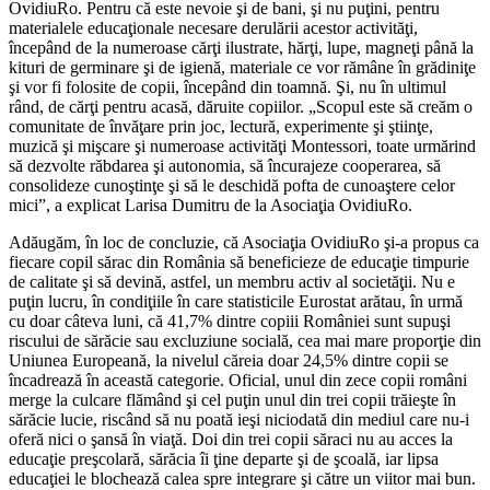
OvidiuRo. Pentru că este nevoie şi de bani, şi nu puţini, pentru
materialele educaţionale necesare derulării acestor activităţi,
începând de la numeroase cărţi ilustrate, hărţi, lupe, magneţi până la
kituri de germinare şi de igienă, materiale ce vor rămâne în grădiniţe
şi vor fi folosite de copii, începând din toamnă. Şi, nu în ultimul
rând, de cărţi pentru acasă, dăruite copiilor. „Scopul este să creăm o
comunitate de învăţare prin joc, lectură, experimente şi ştiinţe,
muzică şi mişcare şi numeroase activităţi Montessori, toate urmărind
să dezvolte răbdarea şi autonomia, să încurajeze cooperarea, să
consolideze cunoştinţe şi să le deschidă pofta de cunoaştere celor
mici”, a explicat Larisa Dumitru de la Asociaţia OvidiuRo.
Adăugăm, în loc de concluzie, că Asociaţia OvidiuRo şi-a propus ca
fiecare copil sărac din România să beneficieze de educaţie timpurie
de calitate şi să devină, astfel, un membru activ al societăţii. Nu e
puţin lucru, în condiţiile în care statisticile Eurostat arătau, în urmă
cu doar câteva luni, că 41,7% dintre copiii României sunt supuşi
riscului de sărăcie sau excluziune socială, cea mai mare proporţie din
Uniunea Europeană, la nivelul căreia doar 24,5% dintre copii se
încadrează în această categorie. Oficial, unul din zece copii români
merge la culcare flămând şi cel puţin unul din trei copii trăieşte în
sărăcie lucie, riscând să nu poată ieşi niciodată din mediul care nu-i
oferă nici o şansă în viaţă. Doi din trei copii săraci nu au acces la
educaţie preşcolară, sărăcia îi ţine departe şi de şcoală, iar lipsa
educaţiei le blochează calea spre integrare şi către un viitor mai bun.