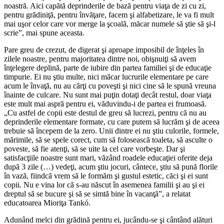
noastră. Aici capătă deprinderile de bază pentru viaţa de zi cu zi,
pentru grădiniţă, pentru învăţare, facem şi alfabetizare, le va fi mult
mai uşor celor care vor merge la şcoală, măcar numele să ştie să şi-l
scrie”, mai spune aceasta.
Pare greu de crezut, de digerat şi aproape imposibil de înţeles în
zilele noastre, pentru majoritatea dintre noi, obişnuiţi să avem
înţelegere deplină, parte de iubire din partea familiei şi de educaţie
timpurie. Ei nu ştiu multe, nici măcar lucrurile elementare pe care
acum le învaţă, nu au cărţi cu poveşti şi nici cine să le spună vreuna
înainte de culcare. Nu sunt mai puţin dotaţi decât restul, doar viaţa
este mult mai aspră pentru ei, văduvindu-i de partea ei frumoasă.
„Cu astfel de copii este destul de greu să lucrezi, pentru că nu au
deprinderile elementare formate, cu care putem să lucrăm şi de aceea
trebuie să începem de la zero. Unii dintre ei nu ştiu culorile, formele,
mărimile, să se spele corect, cum să folosească toaleta, să asculte o
poveste, să fie atenţi, să se uite la cel care vorbeşte. Dar şi
satisfacţiile noastre sunt mari, văzând roadele educaţiei oferite deja
după 3 zile (…) vedeţi, acum ştiu jocuri, cântece, ştiu să pună florile
în vază, fiindcă vrem să le formăm şi gustul estetic, căci şi ei sunt
copii. Nu e vina lor că s-au născut în asemenea familii şi au şi ei
dreptul să se bucure şi să se simtă bine în vacanţă”, a relatat
educatoarea Mioriţa Tankó.
Adunând melci din grădină pentru ei, jucându-se şi cântând alături