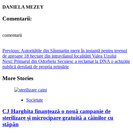
DANIELA MEZEY
Comentarii:
comentarii
Post
Previous:
Autorităţile din Sânmartin merg în instanţă pentru terenul
de aproape 18 hectare din intravilanul localităţii Valea Uzului
navigation
Next:
Primarul din Odorheiu Secuiesc a reclamat la DNA o achiziţie
publică derulată de propria primărie
More Stories
Societate
CJ Harghita finanţează o nouă campanie de
sterilizare şi microcipare gratuită a câinilor cu
stăpân