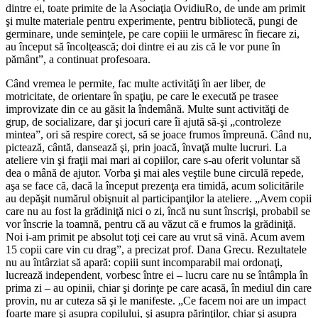
dintre ei, toate primite de la Asociaţia OvidiuRo, de unde am primit
şi multe materiale pentru experimente, pentru bibliotecă, pungi de
germinare, unde seminţele, pe care copiii le urmăresc în fiecare zi,
au început să încolţească; doi dintre ei au zis că le vor pune în
pământ”, a continuat profesoara.
Când vremea le permite, fac multe activităţi în aer liber, de
motricitate, de orientare în spaţiu, pe care le execută pe trasee
improvizate din ce au găsit la îndemână. Multe sunt activităţi de
grup, de socializare, dar şi jocuri care îi ajută să-şi „controleze
mintea”, ori să respire corect, să se joace frumos împreună. Când nu,
pictează, cântă, dansează şi, prin joacă, învaţă multe lucruri. La
ateliere vin şi fraţii mai mari ai copiilor, care s-au oferit voluntar să
dea o mână de ajutor. Vorba şi mai ales veştile bune circulă repede,
aşa se face că, dacă la început prezenţa era timidă, acum solicitările
au depăşit numărul obişnuit al participanţilor la ateliere. „Avem copii
care nu au fost la grădiniţă nici o zi, încă nu sunt înscrişi, probabil se
vor înscrie la toamnă, pentru că au văzut că e frumos la grădiniţă.
Noi i-am primit pe absolut toţi cei care au vrut să vină. Acum avem
15 copii care vin cu drag”, a precizat prof. Dana Grecu. Rezultatele
nu au întârziat să apară: copiii sunt incomparabil mai ordonaţi,
lucrează independent, vorbesc între ei – lucru care nu se întâmpla în
prima zi – au opinii, chiar şi dorinţe pe care acasă, în mediul din care
provin, nu ar cuteza să şi le manifeste. „Ce facem noi are un impact
foarte mare şi asupra copilului, şi asupra părinţilor, chiar şi asupra