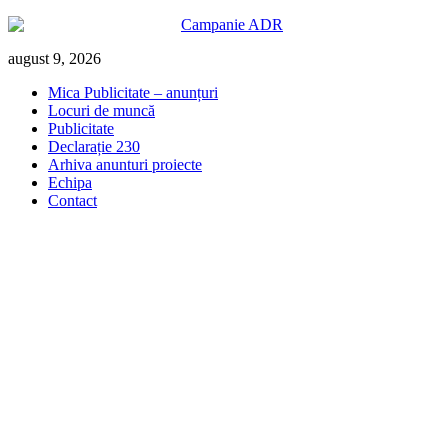
Skip
august 9, 2026
to
Mica Publicitate – anunțuri
content
Locuri de muncă
Publicitate
Declarație 230
Arhiva anunturi proiecte
Echipa
Contact