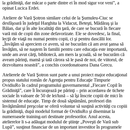
la grădiniţă, dar măcar o parte dintre ei în mod sigur vor veni”, a
opinat Lucica Erdei.
Ateliere de Vară Şotron similare celui de la Şumuleu-Ciuc se
desfăşoară în judeţul Harghita la Vidacut, Beteşti, Mădăraş şi la
Bălan, dar şi în alte localităţi din ţară, de care se bucură în fiecare
vară mii de copii din zone defavorizate. Ele se dovedesc, la final,
lecţii de viaţă nu numai pentru copii, ci şi pentru dascălii lor.
„Învăţăm să apreciem ce avem, să ne bucurăm că am avut şansa să
învăţăm, să ne naştem în familii pentru care educaţia este importantă,
unde am avut cărţi, bibliotecă, am mers la şcoală, să ne bucurăm că
aveam părinţi, mamă şi tată cărora să le pasă de noi, de viitorul, de
dezvoltarea noastră”, a conchis coordonatoarea Dana Grecu.
Atelierele de Vară Şotron sunt parte a unui proiect major educaţional
propus statului român de Agenţia pentru Educaţie Timpurie
OvidiuRo în cadrul programului guvernamental „Fiecare Copil în
Grădiniţă”, care îi încurajează pe părinţi – prin acordarea de tichete
sociale în valoare de 50 de lei/lună – să îşi înscrie copiii de mici în
sistemul de educaţie. Timp de două săptămâni, profesori din
învăţământul preşcolar se oferă voluntar să susţină activităţi cu copiii
la grădiniţă, după modelul format de OvidiuRo şi diseminat la
numeroasele training-uri destinate profesorilor. Anul acesta,
atelierelor li s-a adăugat modulul de ştiinţe „Poveşti de Vară sub
Lupă”, susţinut financiar de un important investitor în programele