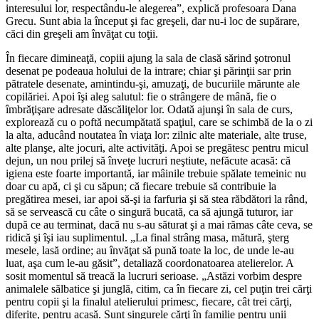
interesului lor, respectându-le alegerea”, explică profesoara Dana
Grecu. Sunt abia la început şi fac greşeli, dar nu-i loc de supărare,
căci din greşeli am învăţat cu toţii.
În fiecare dimineaţă, copiii ajung la sala de clasă sărind şotronul
desenat pe podeaua holului de la intrare; chiar şi părinţii sar prin
pătratele desenate, amintindu-şi, amuzaţi, de bucuriile mărunte ale
copilăriei. Apoi îşi aleg salutul: fie o strângere de mână, fie o
îmbrăţişare adresate dăscăliţelor lor. Odată ajunşi în sala de curs,
explorează cu o poftă necumpătată spaţiul, care se schimbă de la o zi
la alta, aducând noutatea în viaţa lor: zilnic alte materiale, alte truse,
alte planşe, alte jocuri, alte activităţi. Apoi se pregătesc pentru micul
dejun, un nou prilej să înveţe lucruri neştiute, nefăcute acasă: că
igiena este foarte importantă, iar mâinile trebuie spălate temeinic nu
doar cu apă, ci şi cu săpun; că fiecare trebuie să contribuie la
pregătirea mesei, iar apoi să-şi ia farfuria şi să stea răbdători la rând,
să se servească cu câte o singură bucată, ca să ajungă tuturor, iar
după ce au terminat, dacă nu s-au săturat şi a mai rămas câte ceva, se
ridică şi îşi iau suplimentul. „La final strâng masa, mătură, şterg
mesele, lasă ordine; au învăţat să pună toate la loc, de unde le-au
luat, aşa cum le-au găsit”, detaliază coordonatoarea atelierelor. A
sosit momentul să treacă la lucruri serioase. „Astăzi vorbim despre
animalele sălbatice şi junglă, citim, ca în fiecare zi, cel puţin trei cărţi
pentru copii şi la finalul atelierului primesc, fiecare, cât trei cărţi,
diferite, pentru acasă. Sunt singurele cărţi în familie pentru unii