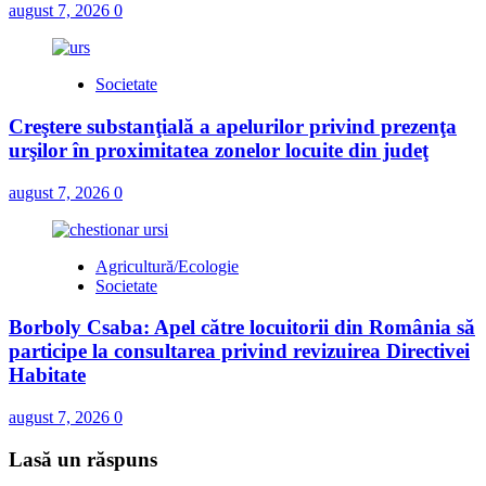
august 7, 2026
0
Societate
Creştere substanţială a apelurilor privind prezenţa
urşilor în proximitatea zonelor locuite din judeţ
august 7, 2026
0
Agricultură/Ecologie
Societate
Borboly Csaba: Apel către locuitorii din România să
participe la consultarea privind revizuirea Directivei
Habitate
august 7, 2026
0
Lasă un răspuns