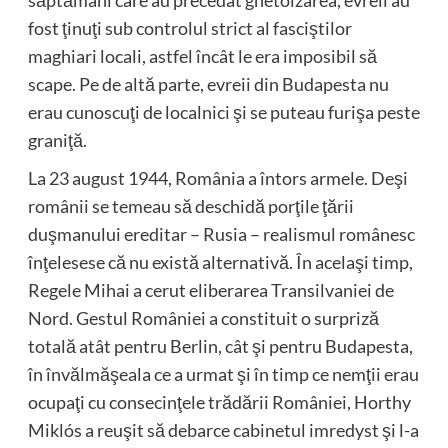
săptămâni care au precedat ghetoizarea, evreii au
fost ţinuţi sub controlul strict al fasciştilor
maghiari locali, astfel încât le era imposibil să
scape. Pe de altă parte, evreii din Budapesta nu
erau cunoscuţi de localnici şi se puteau furişa peste
graniţă.
La 23 august 1944, România a întors armele. Deşi
românii se temeau să deschidă porţile ţării
duşmanului ereditar – Rusia – realismul românesc
înţelesese că nu există alternativă. În acelaşi timp,
Regele Mihai a cerut eliberarea Transilvaniei de
Nord. Gestul României a constituit o surpriză
totală atât pentru Berlin, cât şi pentru Budapesta,
în învălmăşeala ce a urmat şi în timp ce nemţii erau
ocupaţi cu consecinţele trădării României, Horthy
Miklós a reuşit să debarce cabinetul imredyst şi l-a