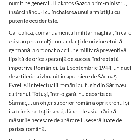
numit pe generalul Lakatos Gazda prim-ministru,
însărcinându-l cu încheierea unui armistiţiu cu
puterile occidentale.
Ca replică, comandamentul militar maghiar, în care
existau prea mulţi comandanţi de origine etnică
germană, a ordonat o acţiune militară preventivă,
lipsită de orice speranţă de succes, îndreptată
împotriva României. La 1 septembrie 1944, un duel
de artilerie a izbucnit în apropiere de Sărmaşu.
Evreii şi intelectualii români au fugit din Sărmaşu
cu trenul. Totuşi, într-o gară, nu departe de
Sărmaşu, un ofiţer superior român a oprit trenul şi
i-a trimis pe toţi înapoi, dându-le asigurări că
măsurile necesare de apărare fuseseră luate de
partea română.