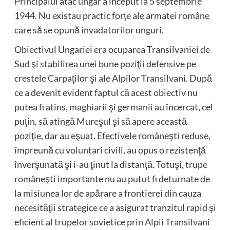
Principalul atac ungar a început la 5 septembrie
1944. Nu existau practic forţe ale armatei române
care să se opună invadatorilor unguri.
Obiectivul Ungariei era ocuparea Transilvaniei de
Sud şi stabilirea unei bune poziţii defensive pe
crestele Carpaţilor şi ale Alpilor Transilvani. După
ce a devenit evident faptul că acest obiectiv nu
putea fi atins, maghiarii şi germanii au încercat, cel
puţin, să atingă Mureşul şi să apere această
poziţie, dar au eşuat. Efectivele româneşti reduse,
împreună cu voluntari civili, au opus o rezistenţă
înverşunată şi i-au ţinut la distanţă. Totuşi, trupe
româneşti importante nu au putut fi deturnate de
la misiunea lor de apărare a frontierei din cauza
necesităţii strategice ce a asigurat tranzitul rapid şi
eficient al trupelor sovietice prin Alpii Transilvani