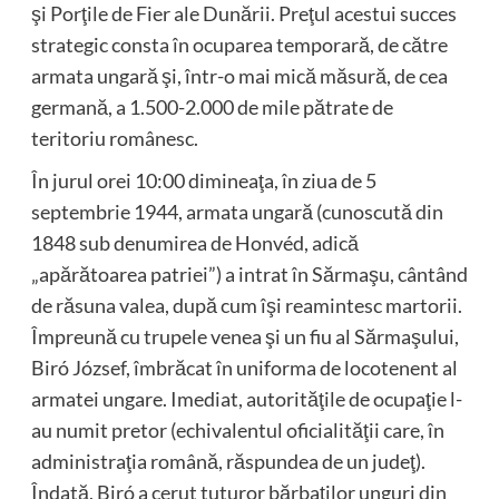
şi Porţile de Fier ale Dunării. Preţul acestui succes
strategic consta în ocuparea temporară, de către
armata ungară şi, într-o mai mică măsură, de cea
germană, a 1.500-2.000 de mile pătrate de
teritoriu românesc.
În jurul orei 10:00 dimineaţa, în ziua de 5
septembrie 1944, armata ungară (cunoscută din
1848 sub denumirea de Honvéd, adică
„apărătoarea patriei”) a intrat în Sărmaşu, cântând
de răsuna valea, după cum îşi reamintesc martorii.
Împreună cu trupele venea şi un fiu al Sărmaşului,
Biró József, îmbrăcat în uniforma de locotenent al
armatei ungare. Imediat, autorităţile de ocupaţie l-
au numit pretor (echivalentul oficialităţii care, în
administraţia română, răspundea de un judeţ).
Îndată, Biró a cerut tuturor bărbaţilor unguri din