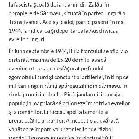
la fascista şcoală de jandarmi din Zalău, în
apropiere de Sărmaşu, situată în partea ungară a
Transilvaniei. Aceiaşi cadeţi participaseră, în mai
1944, la ridicarea şi deportarea la Auschwitz a
evreilor unguri.
În luna septembrie 1944, linia frontului se afla la o
distanţă maximă de 15-20 de mile, aşa că
evenimentele s-au desfăşurat pe fondul
zgomotului surd şi constant al artileriei, în timp ce
militari unguri răniţi apăreau zilnic în Sărmaşu. În
ciuda promisiunilor lui Biró, jandarmii încurajau
populaţia maghiară să acţioneze împotriva evreilor
şi a românilor. Ei făceau apel la temerile şi
prejudecăţile ungurilor. A început o adevărată
vânătoare împotriva prizonierilor de război
români. Teroarea împotriva intelectualităţii