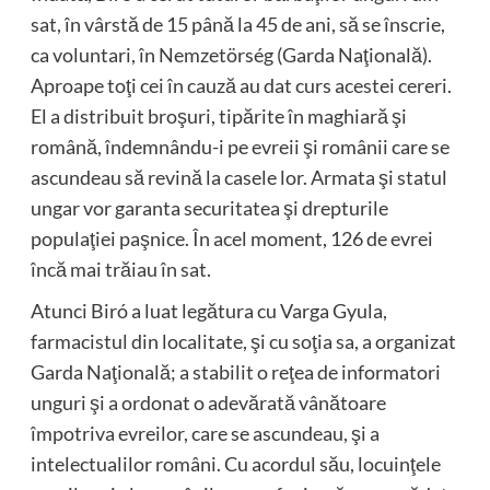
sat, în vârstă de 15 până la 45 de ani, să se înscrie,
ca voluntari, în Nemzetörség (Garda Naţională).
Aproape toţi cei în cauză au dat curs acestei cereri.
El a distribuit broşuri, tipărite în maghiară şi
română, îndemnându-i pe evreii şi românii care se
ascundeau să revină la casele lor. Armata şi statul
ungar vor garanta securitatea şi drepturile
populaţiei paşnice. În acel moment, 126 de evrei
încă mai trăiau în sat.
Atunci Biró a luat legătura cu Varga Gyula,
farmacistul din localitate, şi cu soţia sa, a organizat
Garda Naţională; a stabilit o reţea de informatori
unguri şi a ordonat o adevărată vânătoare
împotriva evreilor, care se ascundeau, şi a
intelectualilor români. Cu acordul său, locuinţele