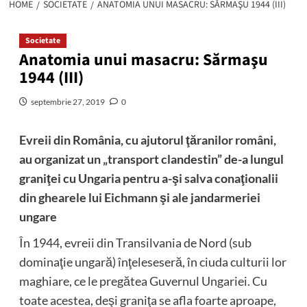
HOME
SOCIETATE
ANATOMIA UNUI MASACRU: SĂRMAŞU 1944 (III)
Societate
Anatomia unui masacru: Sărmaşu
1944 (III)
septembrie 27, 2019
0
Evreii din România, cu ajutorul ţăranilor români,
au organizat un „transport clandestin” de-a lungul
graniţei cu Ungaria pentru a-şi salva conaţionalii
din ghearele lui Eichmann şi ale jandarmeriei
ungare
În 1944, evreii din Transilvania de Nord (sub
dominaţie ungară) înţeleseseră, în ciuda culturii lor
maghiare, ce le pregătea Guvernul Ungariei. Cu
toate acestea, deşi graniţa se afla foarte aproape,