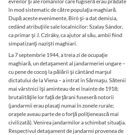
evreilor şi ale românilor care fugiseră erau prădate
în mod sistematic de către populaţia maghiară.
După aceste evenimente, Biró şi-a dat demisia,
cedând atribuţiile sale localnicilor: Szalay Sándor,
ca primar şi J. Cziráky, ca ajutor al său, ambii fiind
simpatizanţi nazişti maghiari.
La 7 septembrie 1944, a treia zi de ocupaţie
maghiară, un detaşament al jandarmeriei ungare –
cu pene de cocoş la pălării şi cântând marşul
dictatului de la Viena – a intrat în Sărmaşu. Sătenii
mai vârstnici îşi aminteau de ei înainte de 1918;
brutalităţile lor faţă de ţărani fuseseră notorii
(jandarmii erau plasaţi numai în zonele rurale;
oraşele aveau parte de o forţă poliţienească mai
civilizată). Venirea jandarmilor a schimbat situaţia.
Respectivul detaşament de jandarmi provenea de