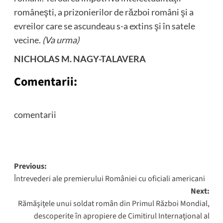
româneşti, a prizonierilor de război români şi a
evreilor care se ascundeau s-a extins şi în satele
vecine.
(Va urma)
NICHOLAS M. NAGY-TALAVERA
Comentarii:
comentarii
Post
Previous:
Întrevederi ale premierului României cu oficiali americani
navigation
Next:
Rămăşiţele unui soldat român din Primul Război Mondial,
descoperite în apropiere de Cimitirul Internaţional al