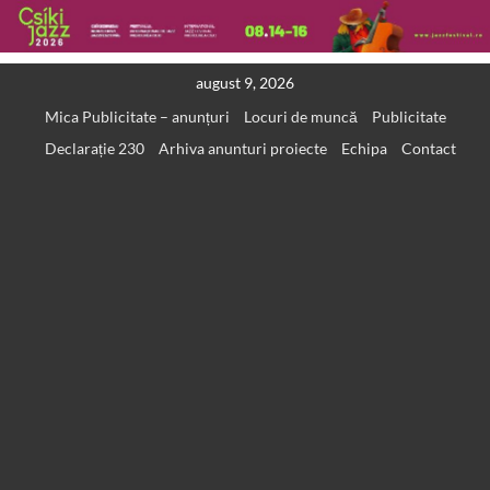
Skip
august 9, 2026
to
Mica Publicitate – anunțuri
Locuri de muncă
Publicitate
content
Declarație 230
Arhiva anunturi proiecte
Echipa
Contact