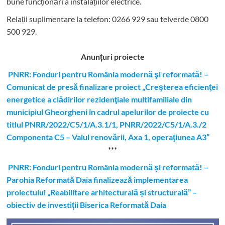
bune funcționări a instalațiilor electrice.
Relații suplimentare la tel
efon: 0266 929 sau telverde 0800
500 929.
Anunțuri proiecte
PNRR: Fonduri pentru România modernă şi reformată! –
Comunicat de presă finalizare proiect „Creşterea eficienţei
energetice a clădirilor rezidenţiale multifamiliale din
municipiul Gheorgheni în cadrul apelurilor de proiecte cu
titlul PNRR/2022/C5/1/A.3.1/1, PNRR/2022/C5/1/A.3./2
Componenta C5 – Valul renovării, Axa 1, operaţiunea A3”
***
PNRR: Fonduri pentru România modernă și reformată! –
Parohia Reformată Daia finalizează implementarea
proiectului „Reabilitare arhitecturală și structurală” –
obiectiv de investiții Biserica Reformată Daia