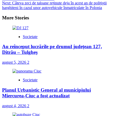
Next:
Câteva zeci de taloane reținute deja în acest an de polițiștii
navigation
harghiteni în cazul unor autovehicule înmatriculate în Polonia
More Stories
Societate
Au reînceput lucrările pe drumul judeţean 127,
Ditrău – Tulgheş
august 5, 2026
2
Societate
Planul Urbanistic General al municipiului
Miercurea-Ciuc a fost actualizat
august 4, 2026
2