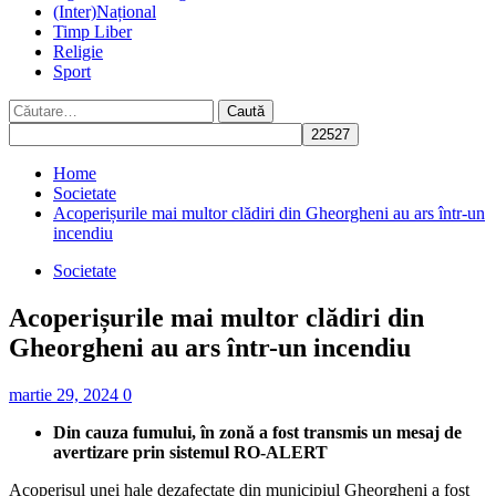
(Inter)Național
Timp Liber
Religie
Sport
Caută
după:
Home
Societate
Acoperișurile mai multor clădiri din Gheorgheni au ars într-un
incendiu
Societate
Acoperișurile mai multor clădiri din
Gheorgheni au ars într-un incendiu
martie 29, 2024
0
Din cauza fumului, în zonă a fost transmis un mesaj de
avertizare prin sistemul RO-ALERT
Acoperișul unei hale dezafectate din municipiul Gheorgheni a fost