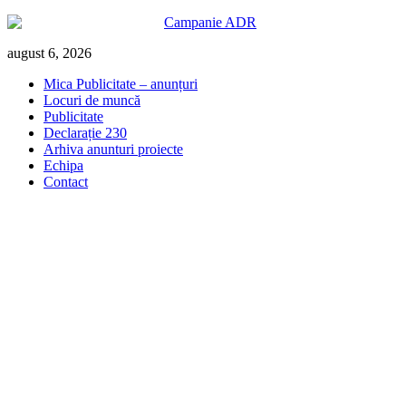
Skip
august 6, 2026
to
Mica Publicitate – anunțuri
content
Locuri de muncă
Publicitate
Declarație 230
Arhiva anunturi proiecte
Echipa
Contact