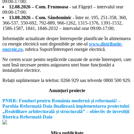
09:00-17:00;
12.08.2026 – Com. Frumoasa
- sat Făgețel – intervalul orar
09:00-17:00;
13.08.2026 – Com. Sândominic
- între nr. 195, 251-358, 360,
366-537, 550-692, 792-889, 966-1262, 1315-1376, 1391-1532,
1586-1587, 1841, 1846-2032 – intervalul orar 09:00-17:00;
Informațiile actualizate despre întreruperile planificate în alimentarea
cu energie electrică sunt disponibile pe site-ul
www.distributie-
energie.ro
, rubrica Suport/Întreruperi energie electrică.
Ne cerem scuze pentru neplăcerile cauzate de aceste întreruperi, care
sunt însă necesare pentru asigurarea unei bune funcționări a
instalațiilor electrice.
Relații suplimentare la tel
efon: 0266 929 sau telverde 0800 500 929.
Anunțuri proiecte
PNRR: Fonduri pentru România modernă și reformată! –
Parohia Reformată Daia finalizează implementarea proiectului
„Reabilitare arhitecturală și structurală” – obiectiv de investiții
Biserica Reformată Daia
Mica publicitate