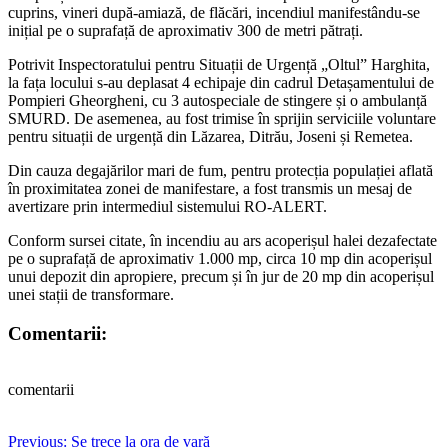
cuprins, vineri după-amiază, de flăcări, incendiul manifestându-se
inițial pe o suprafață de aproximativ 300 de metri pătrați.
Potrivit Inspectoratului pentru Situații de Urgență „Oltul” Harghita,
la fața locului s-au deplasat 4 echipaje din cadrul Detașamentului de
Pompieri Gheorgheni, cu 3 autospeciale de stingere și o ambulanță
SMURD. De asemenea, au fost trimise în sprijin serviciile voluntare
pentru situații de urgență din Lăzarea, Ditrău, Joseni și Remetea.
Din cauza degajărilor mari de fum, pentru protecția populației aflată
în proximitatea zonei de manifestare, a fost transmis un mesaj de
avertizare prin intermediul sistemului RO-ALERT.
Conform sursei citate, în incendiu au ars acoperișul halei dezafectate
pe o suprafață de aproximativ 1.000 mp, circa 10 mp din acoperișul
unui depozit din apropiere, precum și în jur de 20 mp din acoperișul
unei stații de transformare.
Comentarii:
comentarii
Post
Previous:
Se trece la ora de vară