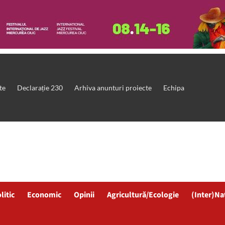
te
Declarație 230
Arhiva anunturi proiecte
Echipa
litic
Economic
Opinii
Agricultură/Ecologie
(Inter)Na