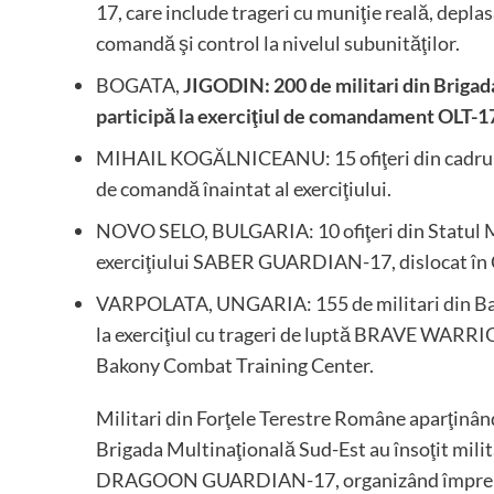
17, care include trageri cu muniţie reală, depla
comandă şi control la nivelul subunităţilor.
BOGATA,
JIGODIN: 200 de militari din Briga
participă la exerciţiul de comandament OLT-1
MIHAIL KOGĂLNICEANU: 15 ofiţeri din cadrul
de comandă înaintat al exerciţiului.
NOVO SELO, BULGARIA: 10 ofiţeri din Statul M
exerciţiului SABER GUARDIAN-17, dislocat în Ce
VARPOLATA, UNGARIA: 155 de militari din Bata
la exerciţiul cu trageri de luptă BRAVE WARRI
Bakony Combat Training Center.
Militari din Forţele Terestre Române aparţinân
Brigada Multinaţională Sud-Est au însoţit mili
DRAGOON GUARDIAN-17, organizând împreună c