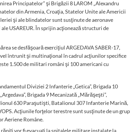
Unirea Principatelor” şi Brigăzii 8 LAROM „Alexandru
matelor din Armenia, Croaţia, Statelor Unite ale Americii
tileriei şi ale blindatelor sunt susţinute de aeronave
 ale USAREUR. În sprijin acţionează structuri de
nărea se desfăşoară exerciţiul ARGEDAVA SABER-17,
vel întrunit şi multinaţional în cadrul acţiunilor specifice
peste 1.500 de militari români şi 100 americani cu
mandamentul Diviziei 2 Infanterie „Getica”, Brigada 10
 „Argedava”, Brigada 9 Mecanizată „Mărăşeşti”,
onul 630 Paraşutişti, Batalionul 307 Infanterie Marină,
YOPS. Acţiunile forţelor terestre sunt susţinute de un grup
elor Aeriene Române.
răniţi vor fi evacuaţi la spitalele militare instalate la