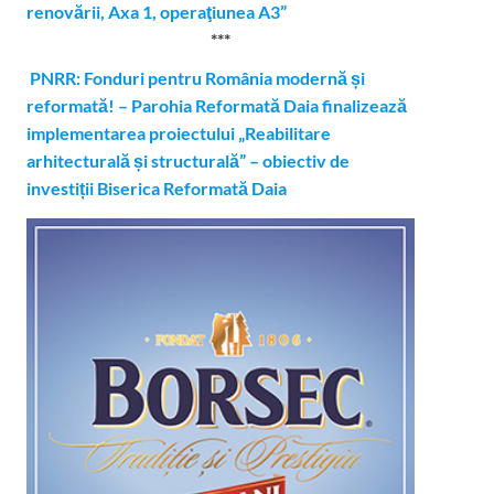
renovării, Axa 1, operaţiunea A3”
***
PNRR: Fonduri pentru România modernă și
reformată! – Parohia Reformată Daia finalizează
implementarea proiectului „Reabilitare
arhitecturală și structurală” – obiectiv de
investiții Biserica Reformată Daia