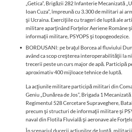
„Getica”, Brigăzii 282 Infanterie Mecanizată „
Ioan Cuza”, împreună cu 3.300 de militari ai ar
şi Ucraina. Exerciţiile cu trageri de luptă ale ar
militare aparţinând Forţelor Aeriene Române şi
informaţii militare, PSYOPS şi topogeodezice.
BORDUSANI: pe braţul Borcea al fluviului Du
având ca scop creşterea interoperabilităţii la ni
trecerii peste un curs major de apă. Participă 
aproximativ 400 mijloace tehnice de luptă.
La acţiunile militare participă militari din Co
Geniu „Dunărea de Jos”, Brigada 1 Mecanizată
Regimentul 528 Cercetare Supraveghere, Batali
precum şi structuri de informaţii militare şi PS
naval din Flotila Fluvială şi aeronave ale Forţ
În scenariul ducerii acţiunilor de luptă, militarii 