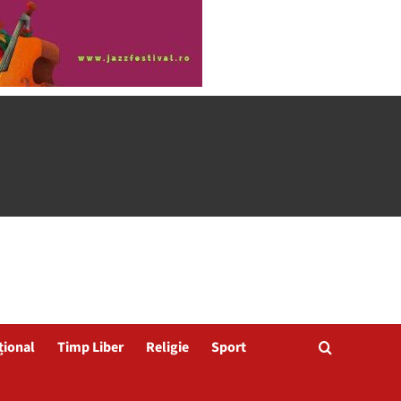
țional
Timp Liber
Religie
Sport