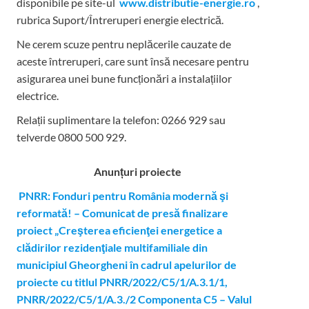
disponibile pe site-ul
www.distributie-energie.ro
,
rubrica Suport/Întreruperi energie electrică.
Ne cerem scuze pentru neplăcerile cauzate de
aceste întreruperi, care sunt însă necesare pentru
asigurarea unei bune funcționări a instalațiilor
electrice.
Relații suplimentare la tel
efon: 0266 929 sau
telverde 0800 500 929.
Anunțuri proiecte
PNRR: Fonduri pentru România modernă şi
reformată! – Comunicat de presă finalizare
proiect „Creşterea eficienţei energetice a
clădirilor rezidenţiale multifamiliale din
municipiul Gheorgheni în cadrul apelurilor de
proiecte cu titlul PNRR/2022/C5/1/A.3.1/1,
PNRR/2022/C5/1/A.3./2 Componenta C5 – Valul