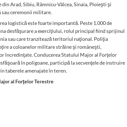
e din Arad, Sibiu, Râmnicu-Vâlcea, Sinaia, Ploieşti şi
ă sau ceremonii militare.
rea logistică este foarte importantă. Peste 1.000 de
 desfăşurare a exerciţiului, rolul principal fiind sprijinul
ia sau care tranzitează teritoriul naţional. Poliţia
ţire a coloanelor militare străine şi româneşti,
lor încredinţate. Conducerea Statului Major al Forţelor
sfăşoară în poligoane, participă la secvenţele de instruire
 din taberele amenajate în teren.
Major al Forţelor Terestre