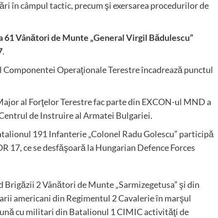
sări în câmpul tactic, precum şi exersarea procedurilor de
da 61 Vânători de Munte „General Virgil Bădulescu”
7
.
 Componentei Operaţionale Terestre încadrează punctul
ajor al Forţelor Terestre fac parte din EXCON-ul MND a
ntrul de Instruire al Armatei Bulgariei.
lionul 191 Infanterie „Colonel Radu Golescu” participă
OR 17, ce se desfăşoară la Hungarian Defence Forces
d Brigăzii 2 Vânători de Munte „Sarmizegetusa” şi din
tarii americani din Regimentul 2 Cavalerie în marşul
u militari din Batalionul 1 CIMIC activităţi de