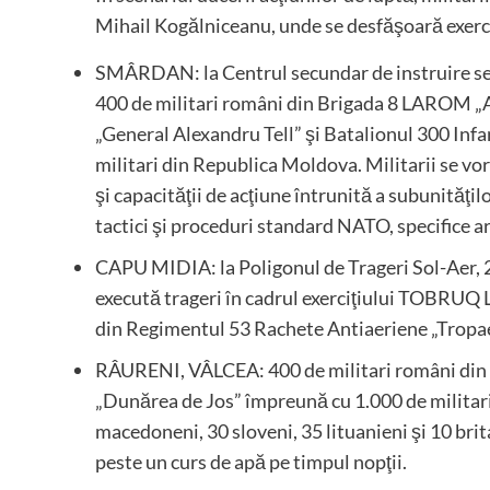
Mihail Kogălniceanu, unde se desfăşoară exer
SMÂRDAN: la Centrul secundar de instruire se
400 de militari români din Brigada 8 LAROM „A
„General Alexandru Tell” şi Batalionul 300 Inf
militari din Republica Moldova. Militarii se vor
şi capacităţii de acţiune întrunită a subunităţil
tactici şi proceduri standard NATO, specifice a
CAPU MIDIA: la Poligonul de Trageri Sol-Aer, 
execută trageri în cadrul exerciţiului TOBRUQ
din Regimentul 53 Rachete Antiaeriene „Tropa
RÂURENI, VÂLCEA: 400 de militari români din 
„Dunărea de Jos” împreună cu 1.000 de militari
macedoneni, 30 sloveni, 35 lituanieni şi 10 brit
peste un curs de apă pe timpul nopţii.