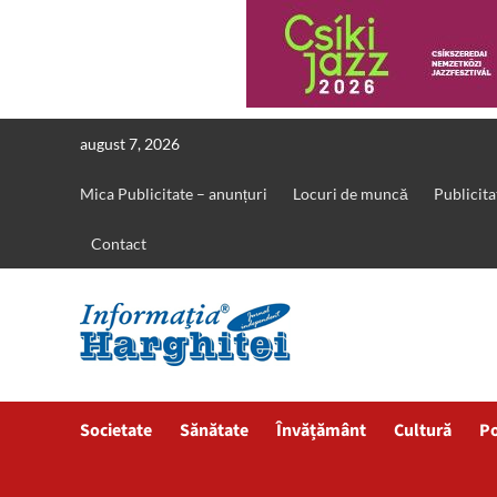
Skip
august 7, 2026
to
content
Mica Publicitate – anunțuri
Locuri de muncă
Publicita
Contact
Societate
Sănătate
Învățământ
Cultură
Po