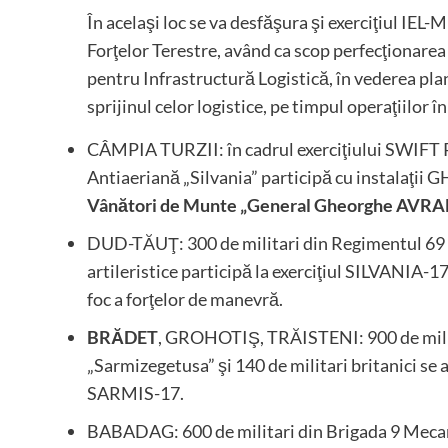
În acelaşi loc se va desfăşura şi exerciţiul IEL
Forţelor Terestre, având ca scop perfecţionarea 
pentru Infrastructură Logistică, în vederea plani
sprijinul celor logistice, pe timpul operaţiilor în
CÂMPIA TURZII: în cadrul exerciţiului SWIFT 
Antiaeriană „Silvania” participă cu instalaţi
Vânători de Munte „General Gheorghe AVRAME
DUD-TĂUŢ: 300 de militari din Regimentul 69 A
artileristice participă la exerciţiul SILVANIA-17
foc a forţelor de manevră.
BRĂDET
, GROHOTIŞ, TRĂISTENI: 900 de milit
„Sarmizegetusa” şi 140 de militari britanici se
SARMIS-17.
BABADAG: 600 de militari din Brigada 9 Mecan