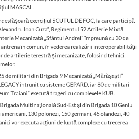
ciţiul MASCAL.
 desfăşoară exerciţiul SCUTUL DE FOC, la care participă
lexandru Ioan Cuza”, Regimentul 52 Artilerie Mixtă
anterie Mecanizată „Sfântul Andrei” împreună cu 30 de
 antrena în comun, în vederea realizării interoperabilităţii
or de artilerie terestră şi mecanizate, folosind tehnici,
rmelor.
25 de militari din Brigada 9 Mecanizată „Mărăşeşti”
 LEGACY întrunit cu sisteme GEPARD, iar 80 de militari
eum Traiani” execută trageri cu complexele KUB.
Brigada Multinaţională Sud-Est şi din Brigada 10 Geniu
 americani, 130 polonezi, 150 germani, 45 olandezi, 40
anici vor executa acţiuni de luptă complexe cu trecerea