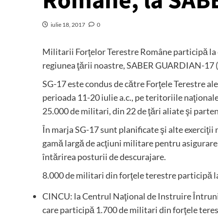
Române, la SAB
iulie 18, 2017
0
Militarii Forţelor Terestre Române participă la
regiunea ţării noastre, SABER GUARDIAN-17 (
SG-17 este condus de către Forţele Terestre al
perioada 11-20 iulie a.c., pe teritoriile naţiona
25.000 de militari, din 22 de ţări aliate şi parte
În marja SG-17 sunt planificate şi alte exerciţii
gamă largă de acţiuni militare pentru asigurarea 
întărirea posturii de descurajare.
8.000 de militari din forţele terestre participă l
CINCU: la Centrul Naţional de Instruire Întrun
care participă 1.700 de militari din forţele te