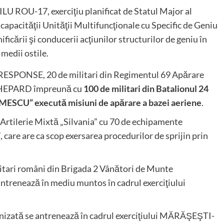
-MILU ROU-17, exerciţiu planificat de Statul Major al
capacităţii Unităţii Multifuncţionale cu Specific de Geniu
ficării şi conducerii acţiunilor structurilor de geniu în
 medii ostile.
RESPONSE, 20 de militari din Regimentul 69 Apărare
i GHEPARD împreună cu
100 de militari din Batalionul 24
SCU” execută misiuni de apărare a bazei aeriene
.
rtilerie Mixtă „Silvania” cu 70 de echipamente
, care are ca scop exersarea procedurilor de sprijin prin
ari români din Brigada 2 Vânători de Munte
 antrenează în mediu muntos în cadrul exerciţiului
izată se antrenează în cadrul exerciţiului MĂRĂŞEŞTI-