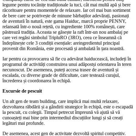
legume pentru tocănițe tradiționale la tuci, cât mai multă apă și bere
răcoritoare pentru momentele de relaxare. Iar cel mai bun sortiment
de bere care se potrivește de minune bărbaților adevărați, pasionați
de aventură în natură, este gama Haiduc, marcă proprie PENNY,
relansată într-o nouă rețetă, cu ingrediente 100% românești, care
păstrează tradiția. Aceasta se găsește la raft într-un nou ambalaj pe
care vei regăsi simbolul TripluRO (3RO), ceea ce înseamnă că
îndeplinește cele 3 condiții esențiale: areingredientul principal
provenit din România, este procesată și ambalată în țara noastră.
Iar pentru ca provocarea să fie cu adevărat haiducească, includeți în
programul de activități construirea unui adăpostși orientarea în teren
necunoscut. De asemenea, puteți accesa trasee de aventură și
escalada, cu diverse grade de dificultate, care testează curajul,
încrederea și coordonarea în echipă.
Excursie de pescuit
Un alt gen de team building, care implică mai multă relaxare,
dezvoltarea răbdării și a gândirii strategice în echipă, este o escapadă
la pescuit, cu colegii. Timpul petrecut împreună vă ajută să vă
cunoașteți mai bine prin intermediul discuțiilor lungi și să creați
legături mai profunde.
De asemenea, acest gen de activitate dezvoltă spiritul competitiv.