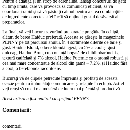
Pentru a adăuga și un strop de adrenalină, lansați concursuri de gătit
cu timp limită, care vă provoacă să comunicați eficient, să vă
coordonați rapid și să vă păstrați calmul pentru a crea combinațiile
de ingrediente corecte astfel încât să obțineți gustul desăvârșit al
preparatelor.
La final, vă veți bucura savurând preparatele pregătite în echipă,
alături de berea Haiduc preferată. Aceasta se găsește în magazinele
PENNY pe tot parcursul anului, în 4 sortimente diferite de tărie și
gust: Haiduc Blond, o bere blondă lejeră, cu 5% alcool și gust
dulceag, Haiduc Brun, cu o nuanță bogată de chihlimbar închis,
textură catifelată și 7% alcool, Haiduc Puternic cu o aromă robustă și
cea mai mare concentrație de alcool din gamă – 7,2%, și Haiduc fără
alcool, o bereblondă răcoritoare.
Bucurați-vă de clipele petrecute împreună și profitați de această
ocazie pentru a îmbunătăți comunicarea și relațiile în echipă. Astfel
veți reuși să creați o atmosferă de lucru mai plăcută și productivă.
Acest articol a fost realizat cu sprijinul PENNY.
Comentarii:
comentarii