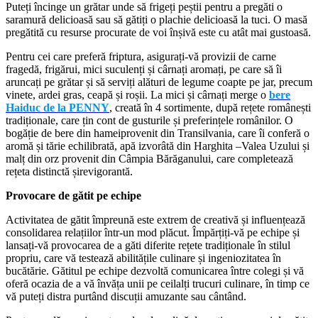
Puteți încinge un grătar unde să frigeți peștii pentru a pregăti o
saramură delicioasă sau să gătiți o plachie delicioasă la tuci. O masă
pregătită cu resurse procurate de voi înșivă este cu atât mai gustoasă.
Pentru cei care preferă friptura, asigurați-vă provizii de carne
fragedă, frigărui, mici suculenți și cârnați aromați, pe care să îi
aruncați pe grătar și să serviți alături de legume coapte pe jar, precum
vinete, ardei gras, ceapă și roșii. La mici și cârnați merge o
bere
Haiduc de la PENNY
, creată în 4 sortimente, după rețete românești
tradiționale, care țin cont de gusturile și preferințele românilor. O
bogăție de bere din hameiprovenit din Transilvania, care îi conferă o
aromă și tărie echilibrată, apă izvorâtă din Harghita –Valea Uzului și
malț din orz provenit din Câmpia Bărăganului, care completează
rețeta distinctă șirevigorantă.
Provocare de gătit pe echipe
Activitatea de gătit împreună este extrem de creativă și influențează
consolidarea relațiilor într-un mod plăcut. Împărțiți-vă pe echipe și
lansați-vă provocarea de a găti diferite rețete tradiționale în stilul
propriu, care vă testează abilitățile culinare și ingeniozitatea în
bucătărie. Gătitul pe echipe dezvoltă comunicarea între colegi și vă
oferă ocazia de a vă învăța unii pe ceilalți trucuri culinare, în timp ce
vă puteți distra purtând discuții amuzante sau cântând.