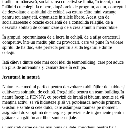
tradiția românească, socializarea colectivă se limita, în trecut, doar la
întâlniri cu colegii la o bere, după orele de program, acum, conceptul
de dezvoltare a spiritului de echipă s-a extins către mini vacanțe
pentru toți angajații, organizate în zilele libere. Acest gen de
socializareeste o ocazie excelentă de a consolida relațiile, de a
dezvolta abilități de comunicare și de a crea amintiri memorabile.
În grupuri, oportunitatea de a lucra în echipă, de a afișa caracterul
competitiv, într-un mediu plin cu provocări, care vă pune în valoare
spiritul de haiduc, este perfectă pentru a suda legăturile dintre
colegii.
Iată câteva dintre cele mai cool idei de teambuilding, care pot aduce
un plus de adrenalină și camaraderie în echipă.
Aventură în natură
Natura este mediul perfect pentru dezvoltarea abilităților de haiduc și
cultivarea spiritului de echipă. Pregătirile pentru un team building în
natură încep la PENNY, cu provizii de hrană și băuturi menite să vă
mențină activi, să vă hidrateze și să vă potolească nevoile primare.
Gustările sărate și cele dulci, care astâmpără foamea pe moment,
asigurând doza optimă de energie și proviziile de ingrediente pentru
grătare sau gătit în aer liber sunt esențiale.
Cumpărați carne de cea mai bună calitate, mirodenii pentru baiț,