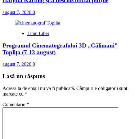
Hargita Karting şi-a deschis oficial porţile
august 7, 2026
0
Timp Liber
Programul Cinematografului 3D „Călimani”
Topliţa (7-13 august)
august 7, 2026
0
Lasă un răspuns
Adresa ta de email nu va fi publicată.
Câmpurile obligatorii sunt
marcate cu
*
Comentariu
*