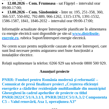
12.08.2026 – Com. Frumoasa
- sat Făgețel – intervalul orar
09:00-17:00;
13.08.2026 – Com. Sândominic
- între nr. 195, 251-358, 360,
366-537, 550-692, 792-889, 966-1262, 1315-1376, 1391-1532,
1586-1587, 1841, 1846-2032 – intervalul orar 09:00-17:00;
Informațiile actualizate despre întreruperile planificate în alimentarea
cu energie electrică sunt disponibile pe site-ul
www.distributie-
energie.ro
, rubrica Suport/Întreruperi energie electrică.
Ne cerem scuze pentru neplăcerile cauzate de aceste întreruperi, care
sunt însă necesare pentru asigurarea unei bune funcționări a
instalațiilor electrice.
Relații suplimentare la tel
efon: 0266 929 sau telverde 0800 500 929.
Anunțuri proiecte
PNRR: Fonduri pentru România modernă şi reformată! –
Comunicat de presă finalizare proiect „Creşterea eficienţei
energetice a clădirilor rezidenţiale multifamiliale din municipiul
Gheorgheni în cadrul apelurilor de proiecte cu titlul
PNRR/2022/C5/1/A.3.1/1, PNRR/2022/C5/1/A.3./2 Componenta
C5 – Valul renovării, Axa 1, operaţiunea A3”