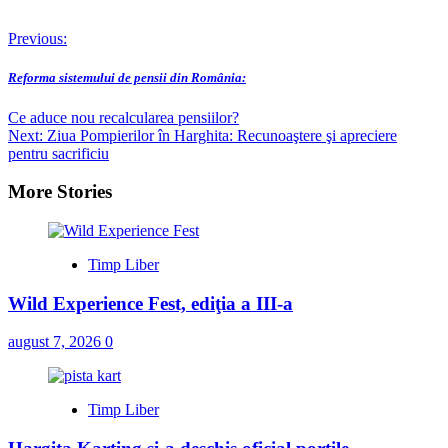
Post
Previous:
navigation
Reforma sistemului de pensii din România:
Ce aduce nou recalcularea pensiilor?
Next:
Ziua Pompierilor în Harghita: Recunoaştere şi apreciere
pentru sacrificiu
More Stories
Timp Liber
Wild Experience Fest, ediţia a III-a
august 7, 2026
0
Timp Liber