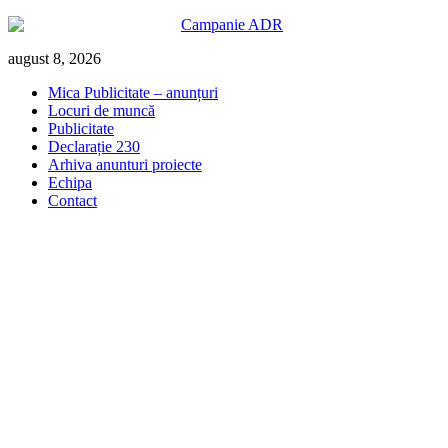
Skip
august 8, 2026
to
Mica Publicitate – anunțuri
content
Locuri de muncă
Publicitate
Declarație 230
Arhiva anunturi proiecte
Echipa
Contact