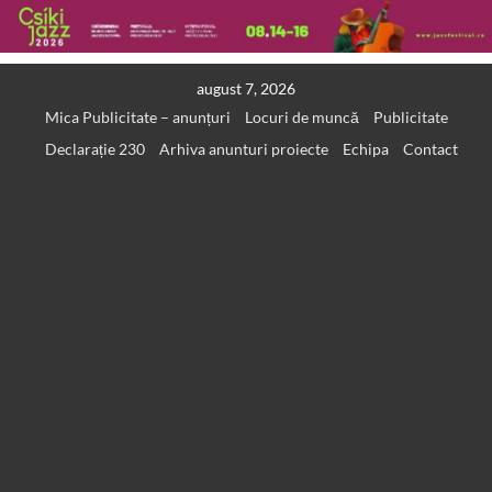
Skip
august 7, 2026
to
Mica Publicitate – anunțuri
Locuri de muncă
Publicitate
content
Declarație 230
Arhiva anunturi proiecte
Echipa
Contact