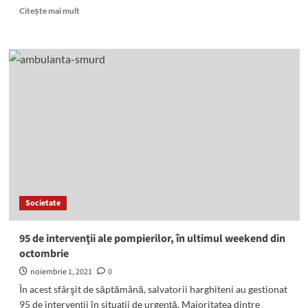
Read
Citește mai mult
more
about
Lună
neagră
în
Harghita:
150
de
decese
şi
aproape
3.500
de
infectări
Societate
cu
coronavirus
în
95 de intervenţii ale pompierilor, în ultimul weekend din
octombrie
octombrie
noiembrie 1, 2021
0
În acest sfârşit de săptămână, salvatorii harghiteni au gestionat
95 de intervenţii în situaţii de urgenţă. Majoritatea dintre