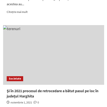
acestea au...
Read
Citește mai mult
more
about
95
de
intervenţii
ale
pompierilor,
în
ultimul
weekend
din
octombrie
Societate
Şi în 2021 procesul de retrocedare a bătut pasul pe loc în
judeţul Harghita
noiembrie 1, 2021
0