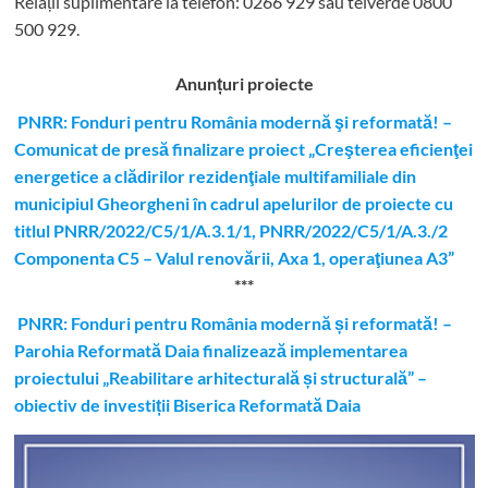
Relații suplimentare la tel
efon: 0266 929 sau telverde 0800
500 929.
Anunțuri proiecte
PNRR: Fonduri pentru România modernă şi reformată! –
Comunicat de presă finalizare proiect „Creşterea eficienţei
energetice a clădirilor rezidenţiale multifamiliale din
municipiul Gheorgheni în cadrul apelurilor de proiecte cu
titlul PNRR/2022/C5/1/A.3.1/1, PNRR/2022/C5/1/A.3./2
Componenta C5 – Valul renovării, Axa 1, operaţiunea A3”
***
PNRR: Fonduri pentru România modernă și reformată! –
Parohia Reformată Daia finalizează implementarea
proiectului „Reabilitare arhitecturală și structurală” –
obiectiv de investiții Biserica Reformată Daia