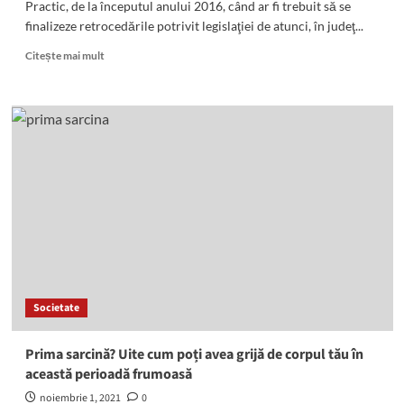
Practic, de la începutul anului 2016, când ar fi trebuit să se
finalizeze retrocedările potrivit legislaţiei de atunci, în judeţ...
Read
Citește mai mult
more
about
Şi
în
2021
procesul
de
retrocedare
a
bătut
pasul
pe
loc
în
Societate
judeţul
Harghita
Prima sarcină? Uite cum poți avea grijă de corpul tău în
această perioadă frumoasă
noiembrie 1, 2021
0