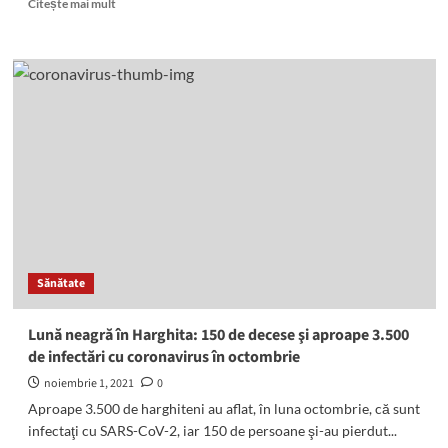
Read
Citește mai mult
more
about
Start
la
finanţarea
activităţilor
neagricole
în
mediul
rural
Sănătate
Lună neagră în Harghita: 150 de decese şi aproape 3.500
de infectări cu coronavirus în octombrie
noiembrie 1, 2021
0
Aproape 3.500 de harghiteni au aflat, în luna octombrie, că sunt
infectaţi cu SARS-CoV-2, iar 150 de persoane şi-au pierdut...