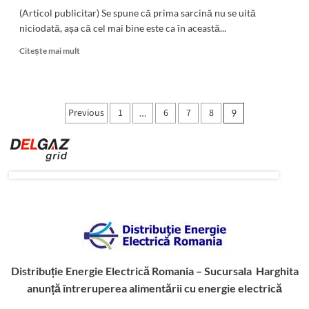
(Articol publicitar) Se spune că prima sarcină nu se uită
niciodată, așa că cel mai bine este ca în această...
Read
Citește mai mult
more
about
Prima
sarcină?
Paginație
Previous
1
6
7
8
…
9
Uite
articole
cum
poți
avea
grijă
de
corpul
tău
în
această
perioadă
frumoasă
Distribuție Energie Electrică Romania – Sucursala Harghita
anunță întreruperea alimentării cu energie electrică