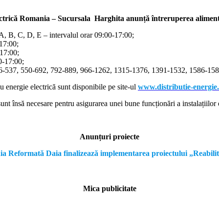
ectrică Romania – Sucursala Harghita
anunță întreruperea alimentă
/A, B, C, D, E – intervalul orar 09:00-17:00;
-17:00;
-17:00;
00-17:00;
366-537, 550-692, 792-889, 966-1262, 1315-1376, 1391-1532, 1586-1587
cu energie electrică sunt disponibile pe site-ul
www.distributie-energie
nt însă necesare pentru asigurarea unei bune funcționări a instalațiilor e
Anunțuri proiecte
formată Daia finalizează implementarea proiectului „Reabilitare a
Mica publicitate