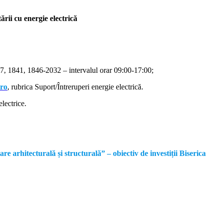
rii cu energie electrică
, 1841, 1846-2032 – intervalul orar 09:00-17:00;
.ro
, rubrica Suport/Întreruperi energie electrică.
lectrice.
rhitecturală și structurală” – obiectiv de investiții Biserica