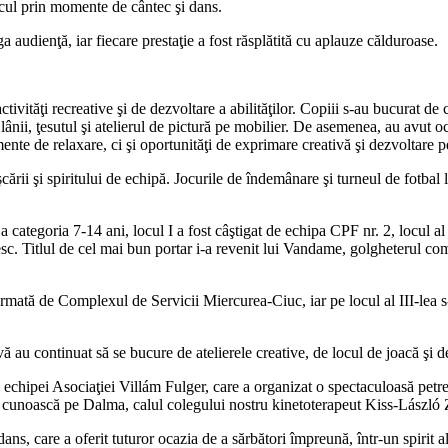
cul prin momente de cântec şi dans.
a audienţă, iar fiecare prestaţie a fost răsplătită cu aplauze călduroase.
vităţi recreative şi de dezvoltare a abilităţilor. Copiii s-au bucurat de ca
a lânii, ţesutul şi atelierul de pictură pe mobilier. De asemenea, au avut 
mente de relaxare, ci şi oportunităţi de exprimare creativă şi dezvoltare p
 şi spiritului de echipă. Jocurile de îndemânare şi turneul de fotbal le-
.
a categoria 7-14 ani, locul I a fost câştigat de echipa CPF nr. 2, locul a
c. Titlul de cel mai bun portar i-a revenit lui Vandame, golgheterul com
urmată de Complexul de Servicii Miercurea-Ciuc, iar pe locul al III-lea s
tivă au continuat să se bucure de atelierele creative, de locul de joacă şi 
echipei Asociaţiei Villám Fulger, care a organizat o spectaculoasă petrece
 o cunoască pe Dalma, calul colegului nostru kinetoterapeut Kiss-László Zs
s, care a oferit tuturor ocazia de a sărbători împreună, într-un spirit al 