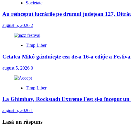
Societate
Au reînceput lucrările pe drumul judeţean 127, Ditră
august 5, 2026
2
Timp Liber
Cetatea Mikó găzduieşte cea de-a 16-a ediţie a Festiv
august 5, 2026
0
Timp Liber
La Ghimbav, Rockstadt Extreme Fest şi-a început u
august 5, 2026
1
Lasă un răspuns