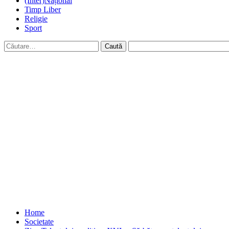
(Inter)Național
Timp Liber
Religie
Sport
Caută
după:
Home
Societate