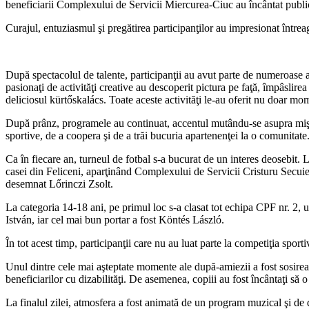
beneficiarii Complexului de Servicii Miercurea-Ciuc au încântat publi
Curajul, entuziasmul şi pregătirea participanţilor au impresionat întreag
După spectacolul de talente, participanţii au avut parte de numeroase acti
pasionaţi de activităţi creative au descoperit pictura pe faţă, împâslire
deliciosul kürtőskalács. Toate aceste activităţi le-au oferit nu doar mo
După prânz, programele au continuat, accentul mutându-se asupra mişcării
sportive, de a coopera şi de a trăi bucuria apartenenţei la o comunitate
Ca în fiecare an, turneul de fotbal s-a bucurat de un interes deosebit. L
casei din Feliceni, aparţinând Complexului de Servicii Cristuru Secuies
desemnat Lőrinczi Zsolt.
La categoria 14-18 ani, pe primul loc s-a clasat tot echipa CPF nr. 2, 
István, iar cel mai bun portar a fost Köntés László.
În tot acest timp, participanţii care nu au luat parte la competiţia spor
Unul dintre cele mai aşteptate momente ale după-amiezii a fost sosirea 
beneficiarilor cu dizabilităţi. De asemenea, copiii au fost încântaţi să
La finalul zilei, atmosfera a fost animată de un program muzical şi de dan