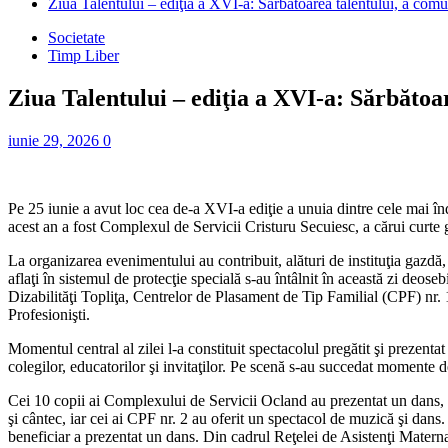
Ziua Talentului – ediţia a XVI-a: Sărbătoarea talentului, a comuni
Societate
Timp Liber
Ziua Talentului – ediţia a XVI-a: Sărbătoar
iunie 29, 2026
0
Pe 25 iunie a avut loc cea de-a XVI-a ediţie a unuia dintre cele mai înd
acest an a fost Complexul de Servicii Cristuru Secuiesc, a cărui curte g
La organizarea evenimentului au contribuit, alături de instituţia gazdă
aflaţi în sistemul de protecţie specială s-au întâlnit în această zi deos
Dizabilităţi Topliţa, Centrelor de Plasament de Tip Familial (CPF) nr.
Profesionişti.
Momentul central al zilei l-a constituit spectacolul pregătit şi prezentat 
colegilor, educatorilor şi invitaţilor. Pe scenă s-au succedat momente d
Cei 10 copii ai Complexului de Servicii Ocland au prezentat un dans, c
şi cântec, iar cei ai CPF nr. 2 au oferit un spectacol de muzică şi dan
beneficiar a prezentat un dans. Din cadrul Reţelei de Asistenţi Maternal