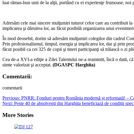
luat rămas-bun unii de la alţii, purtând cu ei experienţe frumoase, noi pr
Adresăm cele mai sincere mulţumiri tuturor celor care au contribuit la su
implicarea şi dăruirea lor, au făcut posibilă organizarea unui eveniment
În mod deosebit, dorim să adresăm mulţumiri colegilor din cadrul Com
Prin profesionalismul, timpul, energia şi implicarea lor, dar şi prin prod
făcut posibil ca cei 325 de copii şi tineri participanţi să trăiască o zi p
Cea de-a XVI-a ediţie a Zilei Talentului ne-a reamintit, încă o dată, că
simte valorizat şi acceptat.
(DGASPC Harghita)
Comentarii:
comentarii
Post
Previous:
PNRR: Fonduri pentru România modernă și reformată! – 
Next:
Peste 40 de absolvenţi din Harghita beneficiază de condiţii spe
navigation
More Stories