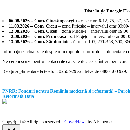
Distribuție Energie El
06.08.2026 – Com. Ciucsângeorgiu
- casele nr. 6-12, 75, 37, 37
11.08.2026 – Com. Ciceu
– zona Piricske – intervalul orar 09:00
12.08.2026 – Com. Ciceu
– zona Piricske – intervalul orar 09:00
12.08.2026 – Com. Frumoasa
- sat Făgețel – intervalul orar 09:
13.08.2026 – Com. Sândominic
- între nr. 195, 251-358, 360, 
Informațiile actualizate despre întreruperile planificate în alimentarea 
Ne cerem scuze pentru neplăcerile cauzate de aceste întreruperi, care su
Relații suplimentare la tel
efon: 0266 929 sau telverde 0800 500 929.
PNRR: Fonduri pentru România modernă și reformată! – Parohia Re
Reformată Daia
Copyright © All rights reserved.
|
CoverNews
by AF themes.