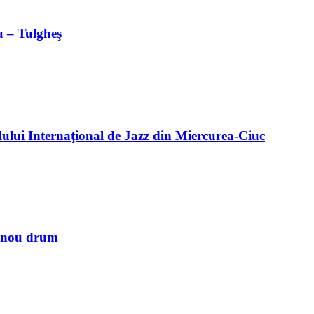
u – Tulgheş
alului Internaţional de Jazz din Miercurea-Ciuc
n nou drum