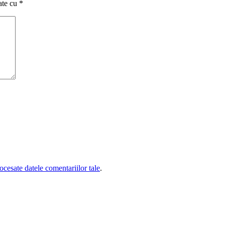
ate cu
*
cesate datele comentariilor tale
.