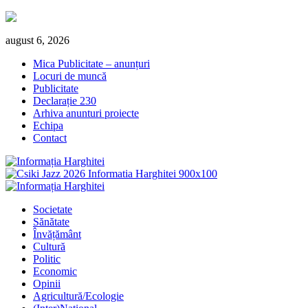
Skip
august 6, 2026
to
Mica Publicitate – anunțuri
content
Locuri de muncă
Publicitate
Declarație 230
Arhiva anunturi proiecte
Echipa
Contact
Primary
Menu
Societate
Sănătate
Învățământ
Cultură
Politic
Economic
Opinii
Agricultură/Ecologie