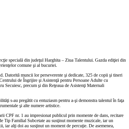
tecţie specială din judeţul Harghita – Ziua Talentului. Gazda ediţiei din
erienţelor comune şi al bucuriei.
. Datorită muncii lor perseverente şi dedicate, 325 de copii şi tineri
, Centrului de Îngrijire şi Asistenţă pentru Persoane Adulte cu
uru Secuiesc, precum şi din Reţeaua de Asistenţi Maternali
bilităţi s-au pregătit cu entuziasm pentru a-şi demonstra talentul în faţa
rumentale şi alte numere artistice.
arii CPF nr. 1 au impresionat publicul prin momente de dans, recitare
a de Tip Familial Subcetate au susţinut momente muzicale, iar un
ezii, iar alţi doi au susţinut un moment de percuţie. De asemenea,