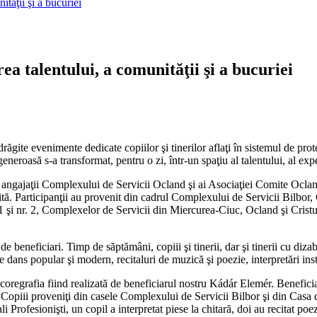
tăţii şi a bucuriei
ea talentului, a comunităţii şi a bucuriei
răgite evenimente dedicate copiilor şi tinerilor aflaţi în sistemul de pro
eneroasă s-a transformat, pentru o zi, într-un spaţiu al talentului, al exp
, angajaţii Complexului de Servicii Ocland şi ai Asociaţiei Comite Ocland
ebită. Participanţii au provenit din cadrul Complexului de Servicii Bilbor
 1 şi nr. 2, Complexelor de Servicii din Miercurea-Ciuc, Ocland şi Crist
de beneficiari. Timp de săptămâni, copiii şi tinerii, dar şi tinerii cu diza
e dans popular şi modern, recitaluri de muzică şi poezie, interpretări inst
oregrafia fiind realizată de beneficiarul nostru Kádár Elemér. Benefici
s. Copiii proveniţi din casele Complexului de Servicii Bilbor şi din Cas
i Profesionişti, un copil a interpretat piese la chitară, doi au recitat po