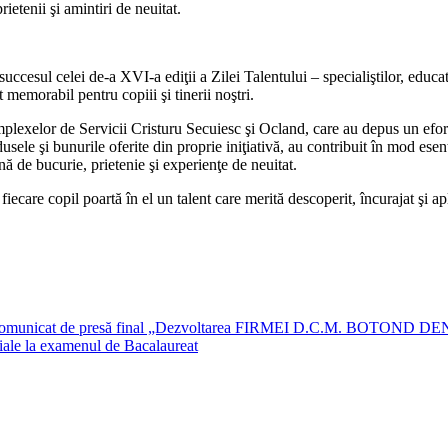
ietenii şi amintiri de neuitat.
ccesul celei de-a XVI-a ediţii a Zilei Talentului – specialiştilor, educato
 memorabil pentru copiii şi tinerii noştri.
plexelor de Servicii Cristuru Secuiesc şi Ocland, care au depus un efo
usele şi bunurile oferite din proprie iniţiativă, au contribuit în mod esenţ
lină de bucurie, prietenie şi experienţe de neuitat.
 fiecare copil poartă în el un talent care merită descoperit, încurajat şi 
Comunicat de presă final „Dezvoltarea FIRMEI D.C.M. BOTOND DENT
ciale la examenul de Bacalaureat