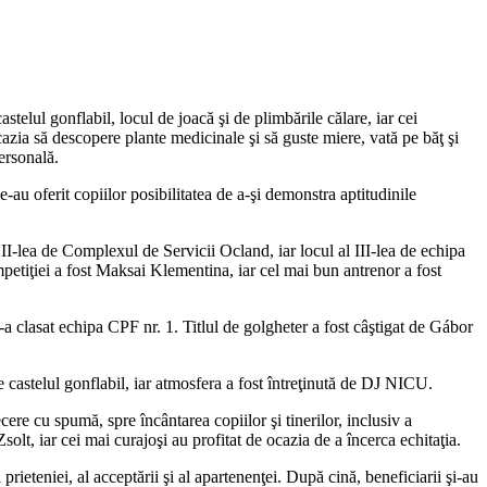
stelul gonflabil, locul de joacă şi de plimbările călare, iar cei
ocazia să descopere plante medicinale şi să guste miere, vată pe băţ şi
ersonală.
au oferit copiilor posibilitatea de a-şi demonstra aptitudinile
l II-lea de Complexul de Servicii Ocland, iar locul al III-lea de echipa
petiţiei a fost Maksai Klementina, iar cel mai bun antrenor a fost
-a clasat echipa CPF nr. 1. Titlul de golgheter a fost câştigat de Gábor
de castelul gonflabil, iar atmosfera a fost întreţinută de DJ NICU.
re cu spumă, spre încântarea copiilor şi tinerilor, inclusiv a
olt, iar cei mai curajoşi au profitat de ocazia de a încerca echitaţia.
prieteniei, al acceptării şi al apartenenţei. După cină, beneficiarii şi-au