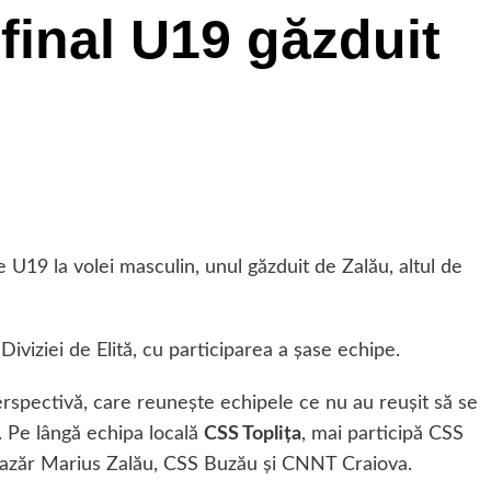
final U19 găzduit
 U19 la volei masculin, unul găzduit de Zalău, altul de
Diviziei de Elită, cu participarea a şase echipe.
 Perspectivă, care reuneşte echipele ce nu au reuşit să se
tă. Pe lângă echipa locală
CSS Topliţa
, mai participă CSS
 Lazăr Marius Zalău, CSS Buzău şi CNNT Craiova.