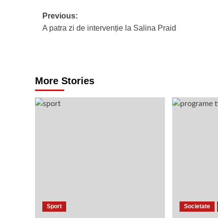
Post
Previous:
A patra zi de intervenție la Salina Praid
navigation
More Stories
Sport
Societate