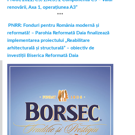
renovării, Axa 1, operaţiunea A3”
***
PNRR: Fonduri pentru România modernă și
reformată! – Parohia Reformată Daia finalizează
implementarea proiectului „Reabilitare
arhitecturală și structurală” – obiectiv de
investiții Biserica Reformată Daia