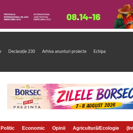
e
Declarație 230
Arhiva anunturi proiecte
Echipa
Politic
Economic
Opinii
Agricultură/Ecologie
(In