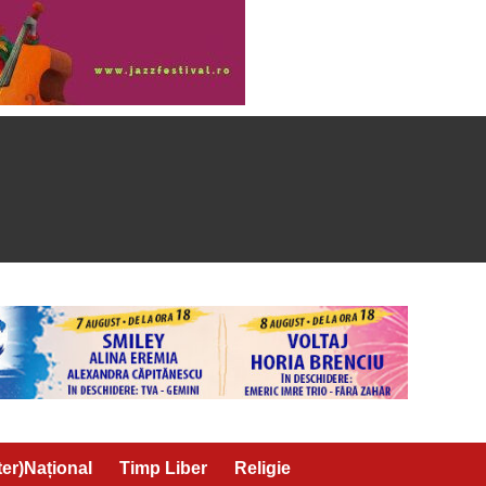
ter)Național
Timp Liber
Religie