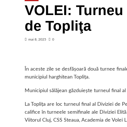
VOLEI: Turneu 
de Topliţa
mai 8, 2025
0
În aceste zile se desfăşoară două turnee finale
municipiul harghitean Topliţa.
Municipiul sălăjean găzduieşte turneul final al 
La Topliţa are loc turneul final al Diviziei de
califice în turneele semifinale ale Diviziei Eli
Viitorul Cluj, CSS Steaua, Academia de Volei