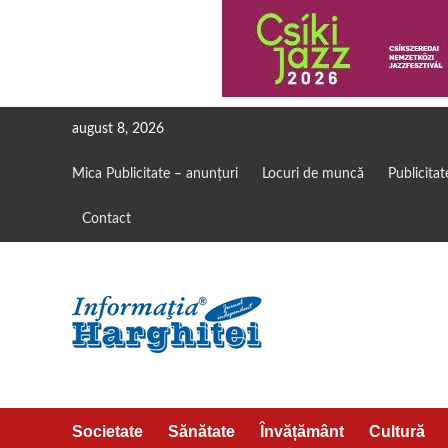
Skip
august 8, 2026
to
content
Mica Publicitate – anunțuri
Locuri de muncă
Publicitat
Contact
Societate
Sănătate
Învățământ
Cultură