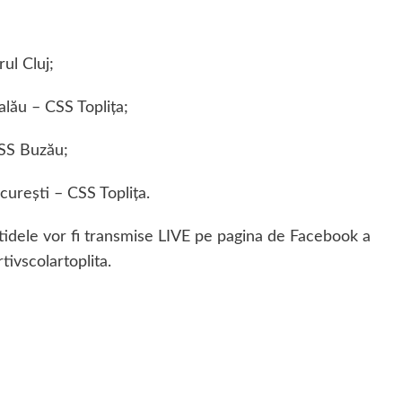
rul Cluj;
alău – CSS Topliţa;
CSS Buzău;
ureşti – CSS Topliţa.
rtidele vor fi transmise LIVE pe pagina de Facebook a
ivscolartoplita.