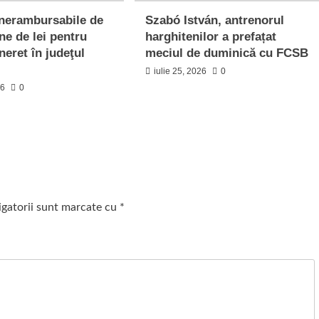
 nerambursabile de
Szabó István, antrenorul
ne de lei pentru
harghitenilor a prefațat
ineret în judeţul
meciul de duminică cu FCSB
iulie 25, 2026
0
26
0
igatorii sunt marcate cu
*