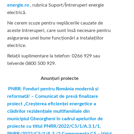
energie.ro
, rubrica Suport/Întreruperi energie
electrică.
Ne cerem scuze pentru neplăcerile cauzate de
aceste întreruperi, care sunt însă necesare pentru
asigurarea unei bune funcționări a instalațiilor
electrice.
Relații suplimentare la tel
efon: 0266 929 sau
telverde 0800 500 929.
Anunțuri proiecte
PNRR: Fonduri pentru România modernă şi
reformată! – Comunicat de presă finalizare
proiect „Creşterea eficienţei energetice a
clădirilor rezidenţiale multifamiliale din
municipiul Gheorgheni în cadrul apelurilor de
proiecte cu titlul PNRR/2022/C5/1/A.3.1/1,
PNRR/2022/C5/1/A.3./2 Componenta C5 – Valul