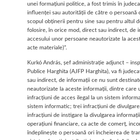
unei formațiuni politice, a fost trimis în judec
influenței sau autorității de către o persoană
scopul obținerii pentru sine sau pentru altul d
folosire, în orice mod, direct sau indirect, de 
accesului unor persoane neautorizate la acest
acte materiale)”.
Kurkó András, șef administrație adjunct – insp
Publice Harghita (AJFP Harghita), va fi judecat 
sau indirect, de informații ce nu sunt destina
neautorizate la aceste informații, dintre care
infracțiuni de acces ilegal la un sistem informa
sistem informatic; trei infracțiuni de divulgar
infracțiuni de instigare la divulgarea informaț
operațiuni financiare, ca acte de comerț, inco
îndeplinește o persoană ori încheierea de tranz