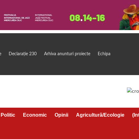
e
Declarație 230
Arhiva anunturi proiecte
Echipa
Politic
Economic
Opinii
Agricultură/Ecologie
(In