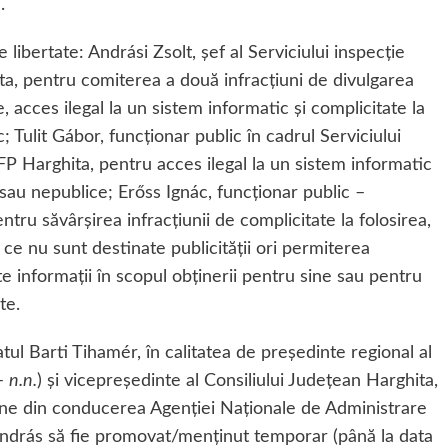
.
e libertate: Andrási Zsolt, șef al Serviciului inspecție
ta, pentru comiterea a două infracțiuni de divulgarea
, acces ilegal la un sistem informatic și complicitate la
c; Tulit Gábor, funcționar public în cadrul Serviciului
JFP Harghita, pentru acces ilegal la un sistem informatic
 sau nepublice; Erőss Ignác, funcționar public –
tru săvârșirea infracțiunii de complicitate la folosirea,
i ce nu sunt destinate publicității ori permiterea
 informații în scopul obținerii pentru sine sau pentru
te.
tul Barti Tihamér, în calitatea de președinte regional al
 –
n.n.
) și vicepreședinte al Consiliului Județean Harghita,
oane din conducerea Agenției Naționale de Administrare
 András să fie promovat/menținut temporar (până la data