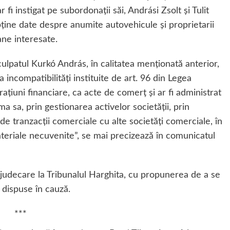
 fi instigat pe subordonații săi, Andrási Zsolt și Tulit
ține date despre anumite autovehicule și proprietarii
ane interesate.
ulpatul Kurkó András, în calitatea menționată anterior,
a incompatibilități instituite de art. 96 din Legea
ațiuni financiare, ca acte de comerț și ar fi administrat
a sa, prin gestionarea activelor societății, prin
de tranzacții comerciale cu alte societăți comerciale, în
ateriale necuvenite”, se mai precizează în comunicatul
 judecare la Tribunalul Harghita, cu propunerea de a se
 dispuse în cauză.
***