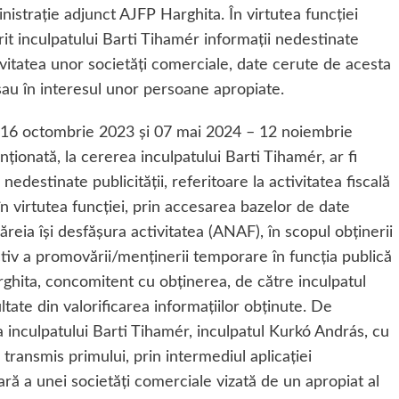
istrație adjunct AJFP Harghita. În virtutea funcției
rit inculpatului Barti Tihamér informații nedestinate
tivitatea unor societăți comerciale, date cerute de acesta
 sau în interesul unor persoane apropiate.
 16 octombrie 2023 și 07 mai 2024 – 12 noiembrie
ționată, la cererea inculpatului Barti Tihamér, ar fi
edestinate publicității, referitoare la activitatea fiscală
în virtutea funcției, prin accesarea bazelor de date
l căreia își desfășura activitatea (ANAF), în scopul obținerii
ctiv a promovării/menținerii temporare în funcția publică
ghita, concomitent cu obținerea, de către inculpatul
tate din valorificarea informațiilor obținute. De
 inculpatului Barti Tihamér, inculpatul Kurkó András, cu
 transmis primului, prin intermediul aplicației
ară a unei societăți comerciale vizată de un apropiat al