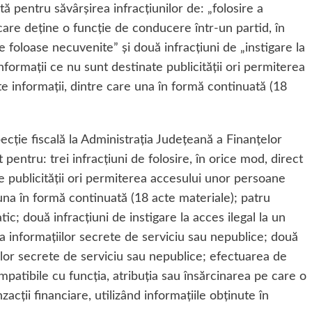
ată pentru săvârșirea infracțiunilor de: „folosire a
 care deține o funcție de conducere într-un partid, în
e foloase necuvenite” și două infracțiuni de „instigare la
informații ce nu sunt destinate publicității ori permiterea
e informații, dintre care una în formă continuată (18
ecție fiscală la Administrația Județeană a Finanțelor
pentru: trei infracțiuni de folosire, în orice mod, direct
te publicității ori permiterea accesului unor persoane
 una în formă continuată (18 acte materiale); patru
tic; două infracțiuni de instigare la acces ilegal la un
ea informațiilor secrete de serviciu sau nepublice; două
iilor secrete de serviciu sau nepublice; efectuarea de
mpatibile cu funcția, atribuția sau însărcinarea pe care o
acții financiare, utilizând informațiile obținute în