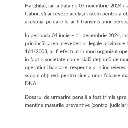
Harghita), iar la data de 07 noiembrie 2024 i-ar
Gábor, să acceseze același sistem pentru a ob
acestuia, pe care le-ar fi transmis unor perso
În perioada 04 iunie – 11 decembrie 2024, inc
prin încălcarea prevederilor legale privitoare l
161/2003, ar fi efectuat în mod organizat oper
în fapt o societate comercială deținută de mam
operațiuni bancare, respectiv prin încheierea 
scopul obținerii pentru sine a unor foloase m
DNA .
Dosarul de urmărire penală a fost trimis spre
menține măsurile preventive (control judiciar)