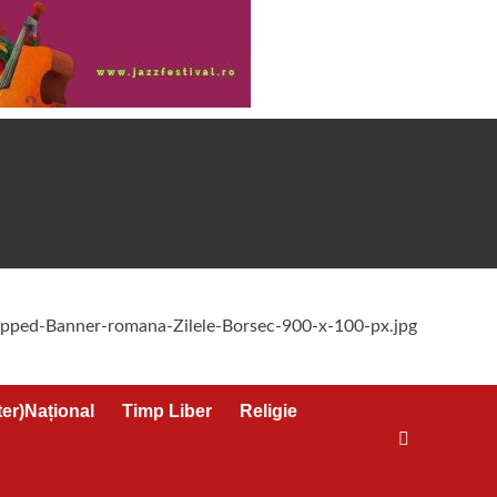
ter)Național
Timp Liber
Religie