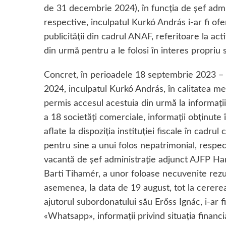
de 31 decembrie 2024), în funcția de șef admin
respective, inculpatul Kurkó András i-ar fi ofe
publicității din cadrul ANAF, referitoare la ac
din urmă pentru a le folosi în interes propriu
Concret, în perioadele 18 septembrie 2023 –
2024, inculpatul Kurkó András, în calitatea men
permis accesul acestuia din urmă la informații n
a 18 societăți comerciale, informații obținute 
aflate la dispoziția instituției fiscale în cadru
pentru sine a unui folos nepatrimonial, respe
vacantă de șef administrație adjunct AJFP Har
Barti Tihamér, a unor foloase necuvenite rezul
asemenea, la data de 19 august, tot la cererea
ajutorul subordonatului său Erőss Ignác, i-ar fi
«Whatsapp», informații privind situația financi