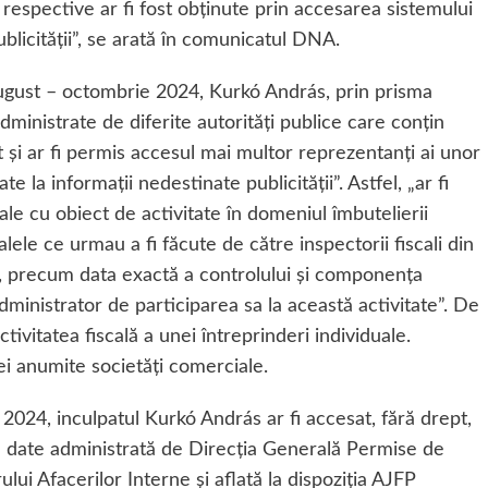
e respective ar fi fost obținute prin accesarea sistemului
licității”, se arată în comunicatul DNA.
august – octombrie 2024, Kurkó András, prin prisma
dministrate de diferite autorități publice care conțin
zat și ar fi permis accesul mai multor reprezentanți ai unor
 la informații nedestinate publicității”. Astfel, „ar fi
ale cu obiect de activitate în domeniul îmbutelierii
lele ce urmau a fi făcute de către inspectorii fiscali din
ă, precum data exactă a controlului și componența
dministrator de participarea sa la această activitate”. De
ctivitatea fiscală a unei întreprinderi individuale.
nei anumite societăți comerciale.
2024, inculpatul Kurkó András ar fi accesat, fără drept,
e date administrată de Direcția Generală Permise de
lui Afacerilor Interne și aflată la dispoziția AJFP