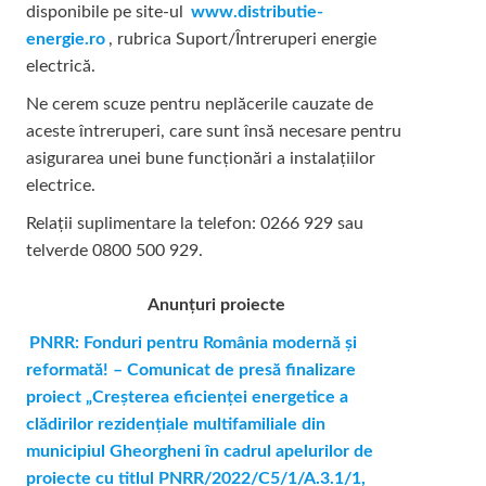
disponibile pe site-ul
www.distributie-
energie.ro
, rubrica Suport/Întreruperi energie
electrică.
Ne cerem scuze pentru neplăcerile cauzate de
aceste întreruperi, care sunt însă necesare pentru
asigurarea unei bune funcționări a instalațiilor
electrice.
Relații suplimentare la tel
efon: 0266 929 sau
telverde 0800 500 929.
Anunțuri proiecte
PNRR: Fonduri pentru România modernă şi
reformată! – Comunicat de presă finalizare
proiect „Creşterea eficienţei energetice a
clădirilor rezidenţiale multifamiliale din
municipiul Gheorgheni în cadrul apelurilor de
proiecte cu titlul PNRR/2022/C5/1/A.3.1/1,