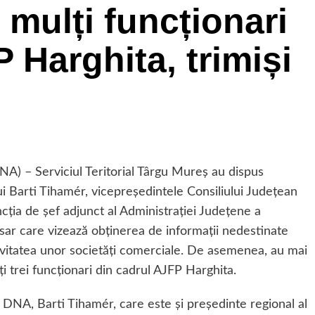
 mulți funcționari
 Harghita, trimiși
NA) – Serviciul Teritorial Târgu Mureș au dispus
 lui Barti Tihamér, vicepreședintele Consiliului Județean
cţia de şef adjunct al Administrației Județene a
osar care vizează obţinerea de informaţii nedestinate
ctivitatea unor societăți comerciale. De asemenea, au mai
alți trei funcționari din cadrul AJFP Harghita.
e DNA, Barti Tihamér, care este și președinte regional al