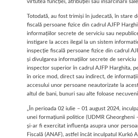
virtutea funcției, atribuției sau însărcinării sale
Totodată, au fost trimiși în judecată, în stare d
fiscală persoane fizice din cadrul AJFP Harghi
informațiilor secrete de serviciu sau nepublice
instigare la acces ilegal la un sistem informati
inspecție fiscală persoane fizice din cadrul A
și divulgarea informațiilor secrete de serviciu
inspector superior în cadrul AJFP Harghita, pen
în orice mod, direct sau indirect, de informați
accesului unor persoane neautorizate la aceste
altul de bani, bunuri sau alte foloase necuveni
„În perioada 02 iulie – 01 august 2024, inculpa
unei formațiunii politice (UDMR Gheorgheni
și-ar fi exercitat influența asupra unor pers
Fiscală (ANAF), astfel încât inculpatul Kurkó