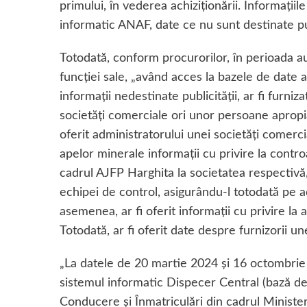
primului, în vederea achiziționării. Informațiil
informatic ANAF, date ce nu sunt destinate pub
Totodată, conform procurorilor, în perioada 
funcției sale, „având acces la bazele de date a
informații nedestinate publicității, ar fi furni
societăți comerciale ori unor persoane apropiate
oferit administratorului unei societăți comerci
apelor minerale informații cu privire la controa
cadrul AJFP Harghita la societatea respectiv
echipei de control, asigurându-l totodată pe a
asemenea, ar fi oferit informații cu privire la a
Totodată, ar fi oferit date despre furnizorii u
„La datele de 20 martie 2024 și 16 octombrie 
sistemul informatic Dispecer Central (bază d
Conducere și Înmatriculări din cadrul Ministeru