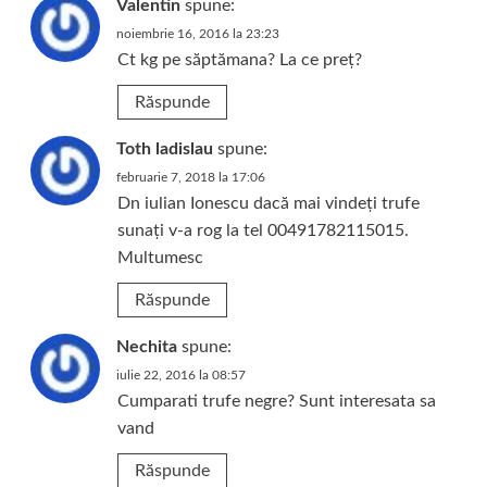
Valentin
spune:
noiembrie 16, 2016 la 23:23
Ct kg pe săptămana? La ce preț?
Răspunde
Toth ladislau
spune:
februarie 7, 2018 la 17:06
Dn iulian Ionescu dacă mai vindeți trufe
sunați v-a rog la tel 00491782115015.
Multumesc
Răspunde
Nechita
spune:
iulie 22, 2016 la 08:57
Cumparati trufe negre? Sunt interesata sa
vand
Răspunde