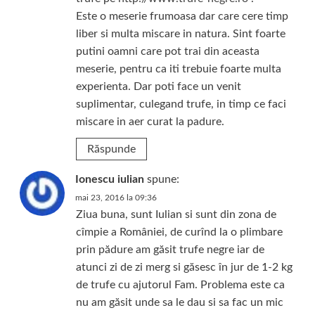
Este o meserie frumoasa dar care cere timp
liber si multa miscare in natura. Sint foarte
putini oamni care pot trai din aceasta
meserie, pentru ca iti trebuie foarte multa
experienta. Dar poti face un venit
suplimentar, culegand trufe, in timp ce faci
miscare in aer curat la padure.
Răspunde
Ionescu iulian
spune:
mai 23, 2016 la 09:36
Ziua buna, sunt Iulian si sunt din zona de
cîmpie a României, de curînd la o plimbare
prin pădure am găsit trufe negre iar de
atunci zi de zi merg si găsesc în jur de 1-2 kg
de trufe cu ajutorul Fam. Problema este ca
nu am găsit unde sa le dau si sa fac un mic