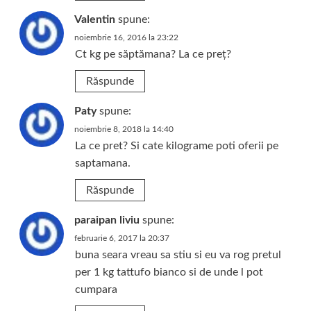
Valentin
spune:
noiembrie 16, 2016 la 23:22
Ct kg pe săptămana? La ce preț?
Răspunde
Paty
spune:
noiembrie 8, 2018 la 14:40
La ce pret? Si cate kilograme poti oferii pe
saptamana.
Răspunde
paraipan liviu
spune:
februarie 6, 2017 la 20:37
buna seara vreau sa stiu si eu va rog pretul
per 1 kg tattufo bianco si de unde l pot
cumpara