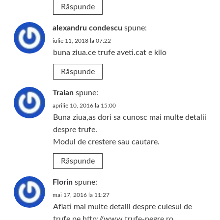
Răspunde
alexandru condescu
spune:
iulie 11, 2018 la 07:22
buna ziua.ce trufe aveti.cat e kilo
Răspunde
Traian
spune:
aprilie 10, 2016 la 15:00
Buna ziua,as dori sa cunosc mai multe detalii
despre trufe.
Modul de crestere sau cautare.
Răspunde
Florin
spune:
mai 17, 2016 la 11:27
Aflati mai multe detalii despre culesul de
trufe pe
http://www.trufe-negre.ro
.