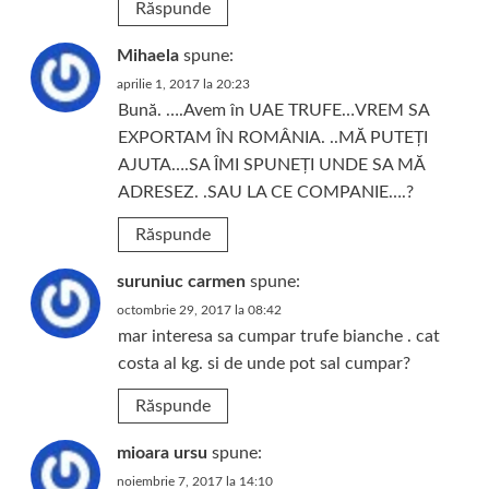
Răspunde
Mihaela
spune:
aprilie 1, 2017 la 20:23
Bună. ….Avem în UAE TRUFE…VREM SA
EXPORTAM ÎN ROMÂNIA. ..MĂ PUTEȚI
AJUTA….SA ÎMI SPUNEȚI UNDE SA MĂ
ADRESEZ. .SAU LA CE COMPANIE….?
Răspunde
suruniuc carmen
spune:
octombrie 29, 2017 la 08:42
mar interesa sa cumpar trufe bianche . cat
costa al kg. si de unde pot sal cumpar?
Răspunde
mioara ursu
spune:
noiembrie 7, 2017 la 14:10