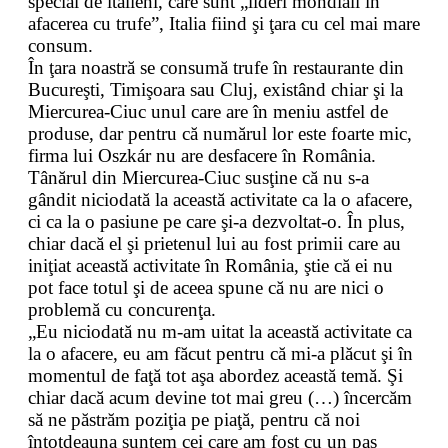
special de italieni, care sunt „lideri mondiali în
afacerea cu trufe”, Italia fiind şi ţara cu cel mai mare
consum.
În ţara noastră se consumă trufe în restaurante din
Bucureşti, Timişoara sau Cluj, existând chiar şi la
Miercurea-Ciuc unul care are în meniu astfel de
produse, dar pentru că numărul lor este foarte mic,
firma lui Oszkár nu are desfacere în România.
Tânărul din Miercurea-Ciuc susţine că nu s-a
gândit niciodată la această activitate ca la o afacere,
ci ca la o pasiune pe care şi-a dezvoltat-o. În plus,
chiar dacă el şi prietenul lui au fost primii care au
iniţiat această activitate în România, ştie că ei nu
pot face totul şi de aceea spune că nu are nici o
problemă cu concurenţa.
„Eu niciodată nu m-am uitat la această activitate ca
la o afacere, eu am făcut pentru că mi-a plăcut şi în
momentul de faţă tot aşa abordez această temă. Şi
chiar dacă acum devine tot mai greu (…) încercăm
să ne păstrăm poziţia pe piaţă, pentru că noi
întotdeauna suntem cei care am fost cu un pas