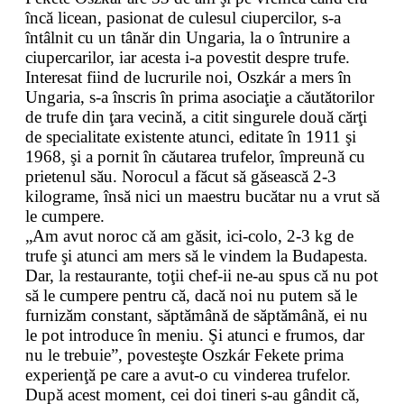
încă licean, pasionat de culesul ciupercilor, s-a
întâlnit cu un tânăr din Ungaria, la o întrunire a
ciupercarilor, iar acesta i-a povestit despre trufe.
Interesat fiind de lucrurile noi, Oszkár a mers în
Ungaria, s-a înscris în prima asociaţie a căutătorilor
de trufe din ţara vecină, a citit singurele două cărţi
de specialitate existente atunci, editate în 1911 şi
1968, şi a pornit în căutarea trufelor, împreună cu
prietenul său. Norocul a făcut să găsească 2-3
kilograme, însă nici un maestru bucătar nu a vrut să
le cumpere.
„Am avut noroc că am găsit, ici-colo, 2-3 kg de
trufe şi atunci am mers să le vindem la Budapesta.
Dar, la restaurante, toţii chef-ii ne-au spus că nu pot
să le cumpere pentru că, dacă noi nu putem să le
furnizăm constant, săptămână de săptămână, ei nu
le pot introduce în meniu. Şi atunci e frumos, dar
nu le trebuie”, povesteşte Oszkár Fekete prima
experienţă pe care a avut-o cu vinderea trufelor.
După acest moment, cei doi tineri s-au gândit că,