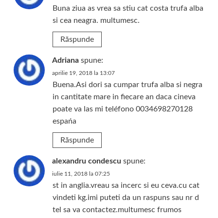
Buna ziua as vrea sa stiu cat costa trufa alba
si cea neagra. multumesc.
Răspunde
Adriana
spune:
aprilie 19, 2018 la 13:07
Buena.Asi dori sa cumpar trufa alba si negra
in cantitate mare in fiecare an daca cineva
poate va las mi teléfono 0034698270128
espańa
Răspunde
alexandru condescu
spune:
iulie 11, 2018 la 07:25
st in anglia.vreau sa incerc si eu ceva.cu cat
vindeti kg.imi puteti da un raspuns sau nr d
tel sa va contactez.multumesc frumos