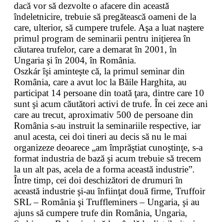
dacă vor să dezvolte o afacere din această
îndeletnicire, trebuie să pregătească oameni de la
care, ulterior, să cumpere trufele. Aşa a luat naştere
primul program de seminarii pentru iniţierea în
căutarea trufelor, care a demarat în 2001, în
Ungaria şi în 2004, în România.
Oszkár îşi aminteşte că, la primul seminar din
România, care a avut loc la Băile Harghita, au
participat 14 persoane din toată ţara, dintre care 10
sunt şi acum căutători activi de trufe. În cei zece ani
care au trecut, aproximativ 500 de persoane din
România s-au instruit la seminariile respective, iar
anul acesta, cei doi tineri au decis să nu le mai
organizeze deoarece „am împrăştiat cunoştinţe, s-a
format industria de bază şi acum trebuie să trecem
la un alt pas, acela de a forma această industrie”.
Între timp, cei doi deschizători de drumuri în
această industrie şi-au înfiinţat două firme, Truffoir
SRL – România şi Truffleminers – Ungaria, şi au
ajuns să cumpere trufe din România, Ungaria,