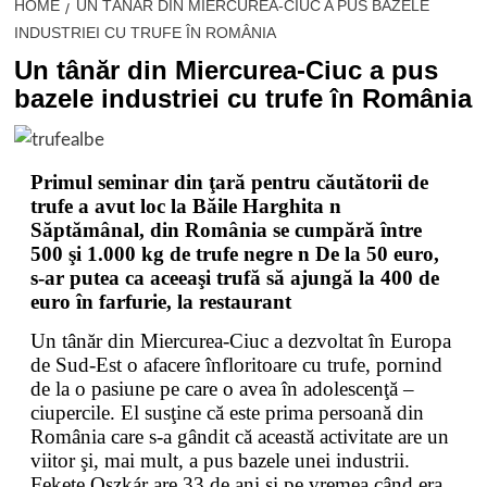
HOME
UN TÂNĂR DIN MIERCUREA-CIUC A PUS BAZELE
INDUSTRIEI CU TRUFE ÎN ROMÂNIA
Un tânăr din Miercurea-Ciuc a pus
bazele industriei cu trufe în România
Primul seminar din ţară pentru căutătorii de
trufe a avut loc la Băile Harghita n
Săptămânal, din România se cumpără între
500 şi 1.000 kg de trufe negre n De la 50 euro,
s-ar putea ca aceeaşi trufă să ajungă la 400 de
euro în farfurie, la restaurant
Un tânăr din Miercurea-Ciuc a dezvoltat în Europa
de Sud-Est o afacere înfloritoare cu trufe, pornind
de la o pasiune pe care o avea în adolescenţă –
ciupercile. El susţine că este prima persoană din
România care s-a gândit că această activitate are un
viitor şi, mai mult, a pus bazele unei industrii.
Fekete Oszkár are 33 de ani şi pe vremea când era