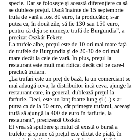
specie. Dar se foloseşte şi această diferenţiere ca să
se dubleze preţul. Dacă înainte de 15 septembrie
trufa de vară a fost 80 euro, la producător, s-ar
putea ca, în două zile, să fie 130 sau 150 euro,
pentru că deja se numeşte trufă de Burgundia”, a
precizat Oszkár Fekete.
La trufele albe, preţul este de 10 ori mai mare faţă
de trufele de Burgundia şi de 20-30 de ori mai
mare decât la cele de vară. În plus, preţul la
restaurant este mult mai ridicat decât cel pe care-l
practică trufarii.
„La trufari este un preţ de bază, la un comerciant se
mai adaugă ceva, la distribuitor încă ceva, ajunge la
restaurant care, în general, dublează preţul la
farfurie. Deci, este un lanţ foarte lung şi (..) s-ar
putea ca de la 50 euro, cât primeşte trufarul, aceeaşi
trufă să ajungă la 400 de euro în farfurie, la
restaurant”, precizează Oszkár.
El vrea să spulbere şi mitul că există o bursă a
trufelor şi spune că preţul este dictat de piaţă, în