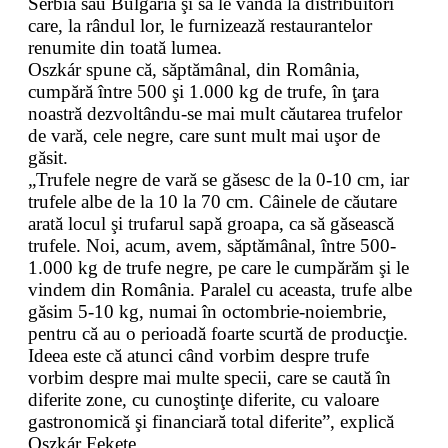
Serbia sau Bulgaria şi să le vândă la distribuitori
care, la rândul lor, le furnizează restaurantelor
renumite din toată lumea.
Oszkár spune că, săptămânal, din România,
cumpără între 500 şi 1.000 kg de trufe, în ţara
noastră dezvoltându-se mai mult căutarea trufelor
de vară, cele negre, care sunt mult mai uşor de
găsit.
„Trufele negre de vară se găsesc de la 0-10 cm, iar
trufele albe de la 10 la 70 cm. Câinele de căutare
arată locul şi trufarul sapă groapa, ca să găsească
trufele. Noi, acum, avem, săptămânal, între 500-
1.000 kg de trufe negre, pe care le cumpărăm şi le
vindem din România. Paralel cu aceasta, trufe albe
găsim 5-10 kg, numai în octombrie-noiembrie,
pentru că au o perioadă foarte scurtă de producţie.
Ideea este că atunci când vorbim despre trufe
vorbim despre mai multe specii, care se caută în
diferite zone, cu cunoştinţe diferite, cu valoare
gastronomică şi financiară total diferite”, explică
Oszkár Fekete.