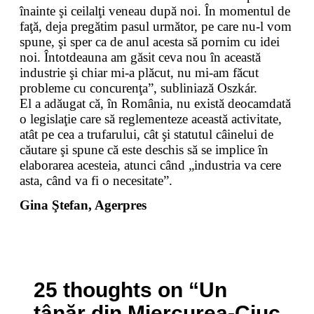
înainte şi ceilalţi veneau după noi. În momentul de
faţă, deja pregătim pasul următor, pe care nu-l vom
spune, şi sper ca de anul acesta să pornim cu idei
noi. Întotdeauna am găsit ceva nou în această
industrie şi chiar mi-a plăcut, nu mi-am făcut
probleme cu concurenţa”, subliniază Oszkár.
El a adăugat că, în România, nu există deocamdată
o legislaţie care să reglementeze această activitate,
atât pe cea a trufarului, cât şi statutul câinelui de
căutare şi spune că este deschis să se implice în
elaborarea acesteia, atunci când „industria va cere
asta, când va fi o necesitate”.
Gina Ştefan, Agerpres
25 thoughts on “
Un
tânăr din Miercurea-Ciuc