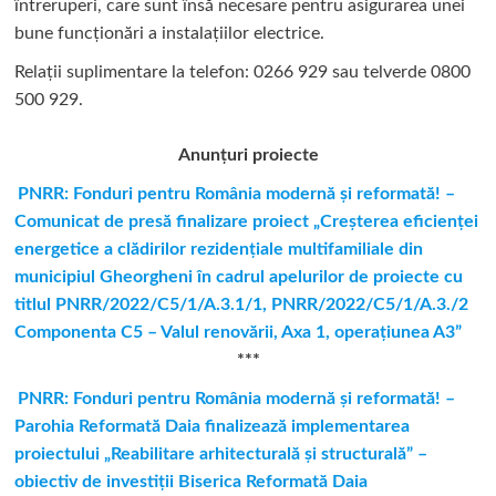
întreruperi, care sunt însă necesare pentru asigurarea unei
bune funcționări a instalațiilor electrice.
Relații suplimentare la tel
efon: 0266 929 sau telverde 0800
500 929.
Anunțuri proiecte
PNRR: Fonduri pentru România modernă şi reformată! –
Comunicat de presă finalizare proiect „Creşterea eficienţei
energetice a clădirilor rezidenţiale multifamiliale din
municipiul Gheorgheni în cadrul apelurilor de proiecte cu
titlul PNRR/2022/C5/1/A.3.1/1, PNRR/2022/C5/1/A.3./2
Componenta C5 – Valul renovării, Axa 1, operaţiunea A3”
***
PNRR: Fonduri pentru România modernă și reformată! –
Parohia Reformată Daia finalizează implementarea
proiectului „Reabilitare arhitecturală și structurală” –
obiectiv de investiții Biserica Reformată Daia