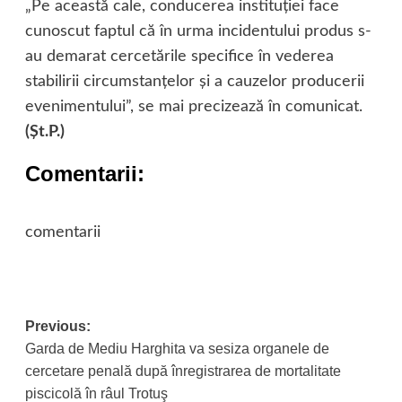
„Pe această cale, conducerea instituţiei face
cunoscut faptul că în urma incidentului produs s-
au demarat cercetările specifice în vederea
stabilirii circumstanţelor şi a cauzelor producerii
evenimentului”, se mai precizează în comunicat.
(Şt.P.)
Comentarii:
comentarii
Post
Previous:
Garda de Mediu Harghita va sesiza organele de
navigation
cercetare penală după înregistrarea de mortalitate
piscicolă în râul Trotuş