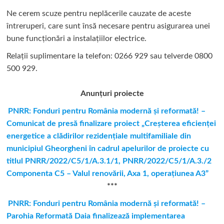
Ne cerem scuze pentru neplăcerile cauzate de aceste
întreruperi, care sunt însă necesare pentru asigurarea unei
bune funcționări a instalațiilor electrice.
Relații suplimentare la tel
efon: 0266 929 sau telverde 0800
500 929.
Anunțuri proiecte
PNRR: Fonduri pentru România modernă şi reformată! –
Comunicat de presă finalizare proiect „Creşterea eficienţei
energetice a clădirilor rezidenţiale multifamiliale din
municipiul Gheorgheni în cadrul apelurilor de proiecte cu
titlul PNRR/2022/C5/1/A.3.1/1, PNRR/2022/C5/1/A.3./2
Componenta C5 – Valul renovării, Axa 1, operaţiunea A3”
***
PNRR: Fonduri pentru România modernă și reformată! –
Parohia Reformată Daia finalizează implementarea