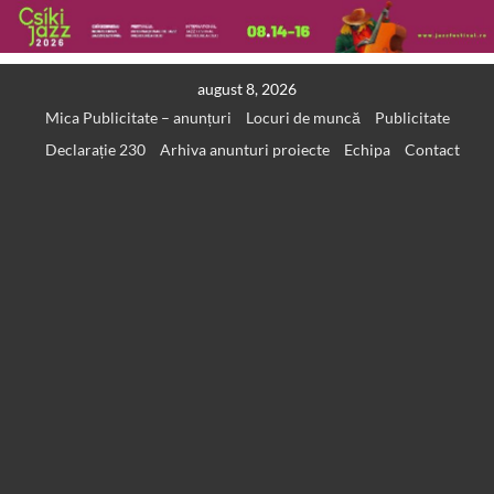
Skip
august 8, 2026
to
Mica Publicitate – anunțuri
Locuri de muncă
Publicitate
content
Declarație 230
Arhiva anunturi proiecte
Echipa
Contact