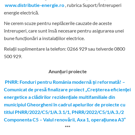
www.distributie-energie.ro
, rubrica Suport/Întreruperi
energie electrică.
Ne cerem scuze pentru neplăcerile cauzate de aceste
întreruperi, care sunt însă necesare pentru asigurarea unei
bune funcționări a instalațiilor electrice.
Relații suplimentare la tel
efon: 0266 929 sau telverde 0800
500 929.
Anunțuri proiecte
PNRR: Fonduri pentru România modernă şi reformată! –
Comunicat de presă finalizare proiect „Creşterea eficienţei
energetice a clădirilor rezidenţiale multifamiliale din
municipiul Gheorgheni în cadrul apelurilor de proiecte cu
titlul PNRR/2022/C5/1/A.3.1/1, PNRR/2022/C5/1/A.3./2
Componenta C5 – Valul renovării, Axa 1, operaţiunea A3”
***