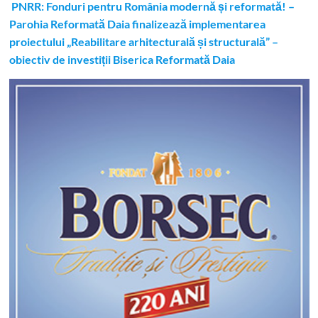
PNRR: Fonduri pentru România modernă și reformată! –
Parohia Reformată Daia finalizează implementarea
proiectului „Reabilitare arhitecturală și structurală” –
obiectiv de investiții Biserica Reformată Daia