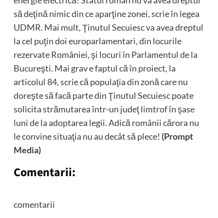
energie electrică! Statul român nu va avea dreptul
să deţină nimic din ce aparţine zonei, scrie în legea
UDMR. Mai mult, Ţinutul Secuiesc va avea dreptul
la cel puţin doi europarlamentari, din locurile
rezervate României, şi locuri în Parlamentul de la
Bucureşti. Mai grav e faptul că în proiect, la
articolul 84, scrie că populaţia din zonă care nu
doreşte să facă parte din Ţinutul Secuiesc poate
solicita strămutarea într-un judeţ limtrof în şase
luni de la adoptarea legii. Adică românii cărora nu
le convine situaţia nu au decât să plece!
(Prompt
Media)
Comentarii:
comentarii