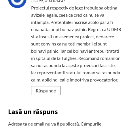
iunie 22, 2014 la 14:47
Proiectul respectiv de lege trebuie sa obtina
avizele legale, ceea ce cred ca nu se va
intampla. Pretentiile inscrise acolo par a fi
emanatia unui bolnav psihic. Regret ca UDMR
si-a insusit un asemenea proiect, deoarece
sunt convins ca nu toti membrii ei sunt
bolnavi psihic! Iar cei bolnavi ar trebui tratati
in spitalul de la Tulghes. Recomand romanilor
sa nu raspunda la aceste provocari fasciste,
iar reprezentantii statului roman sa raspunda
calm, aplicind legile impotriva provocatorior.
Răspunde
Lasă un răspuns
Adresa ta de email nu va fi publicată.
Câmpurile