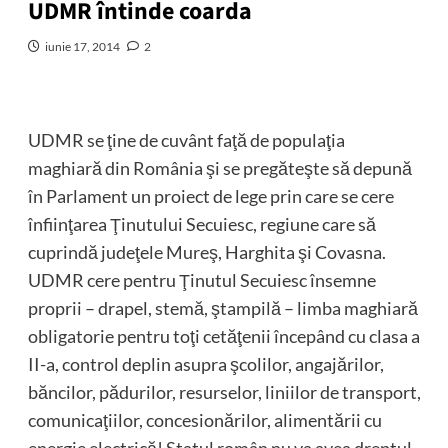
UDMR întinde coarda
iunie 17, 2014
2
UDMR se ţine de cuvânt faţă de populaţia
maghiară din România şi se pregăteşte să depună
în Parlament un proiect de lege prin care se cere
înfiinţarea Ţinutului Secuiesc, regiune care să
cuprindă judeţele Mureş, Harghita şi Covasna.
UDMR cere pentru Ţinutul Secuiesc însemne
proprii – drapel, stemă, ştampilă – limba maghiară
obligatorie pentru toţi cetăţenii începând cu clasa a
II-a, control deplin asupra şcolilor, angajărilor,
băncilor, pădurilor, resurselor, liniilor de transport,
comunicaţiilor, concesionărilor, alimentării cu