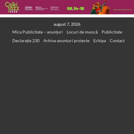
Skip
august 7, 2026
to
Mica Publicitate – anunțuri
Locuri de muncă
Publicitate
content
Declarație 230
Arhiva anunturi proiecte
Echipa
Contact