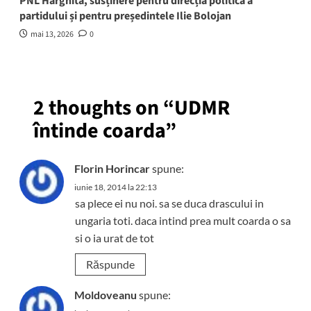
PNL Harghita, susținere pentru direcția politică a
partidului și pentru președintele Ilie Bolojan
mai 13, 2026
0
2 thoughts on “
UDMR
întinde coarda
”
Florin Horincar
spune:
iunie 18, 2014 la 22:13
sa plece ei nu noi. sa se duca drascului in
ungaria toti. daca intind prea mult coarda o sa
si o ia urat de tot
Răspunde
Moldoveanu
spune: