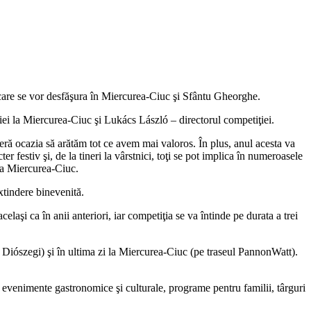
, care se vor desfăşura în Miercurea-Ciuc şi Sfântu Gheorghe.
iei la Miercurea-Ciuc şi Lukács László – directorul competiţiei.
feră ocazia să arătăm tot ce avem mai valoros. În plus, anul acesta va
r festiv şi, de la tineri la vârstnici, toţi se pot implica în numeroasele
ia Miercurea-Ciuc.
xtindere binevenită.
aşi ca în anii anteriori, iar competiţia se va întinde pe durata a trei
l Diószegi) şi în ultima zi la Miercurea-Ciuc (pe traseul PannonWatt).
, evenimente gastronomice şi culturale, programe pentru familii, târguri