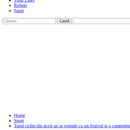
Timp Liber
Religie
Sport
Caută
după:
Home
Sport
Turul ciclist din acest an se extinde cu un festival şi o competiţ