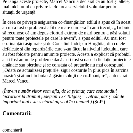
Pe lângă aceste proiecte, Marcel Vancu a declarat că au fost şi altele,
mai mici, unul cu privire la dotarea serviciului voluntar pentru
situaţii de urgenţă.
În ceea ce priveşte asigurarea co-finanţărilor, edilul a spus că în acest
an nu a fost o problemă atât de mare cum era în anii trecuţi. „Trebuie
să recunosc că am depus eforturi extrem de mari pentru a găsi soluţii
pentru toate proiectele pe care le avem”, a spus edilul. Au mai fost
co-finanţări asigurate şi de Consiliul Judeţean Harghita, din cotele
defalcate şi din repartizările care s-au făcut la nivelul judeţului, care
au fost folosite pentru anumite proiecte. Acesta a explicat că probabil
ar fi fost anumite probleme dacă ar fi fost scoase la licitaţie proiectele
amânate sau pierdute şi se constata că preţurile nu mai corespund.
„Odată ce actualizezi preţurile, sigur costurile în plus pică în sarcina
noastră şi atunci trebuia să găsim soluţii de co-finanţare”, a declarat
Marcel Vancu.
(Într-un număr viitor vom afla, de la primar, care este stadiul
lucrărilor la drumul judeţean 127 Tulgheş – Ditrău, dar şi cât de
important mai este sectorul agricol în comună.)
(Şt.P.)
Comentarii:
comentarii