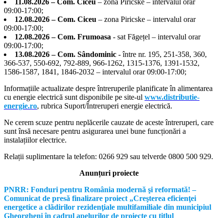
11.08.2026 – Com. Ciceu
– zona Piricske – intervalul orar
09:00-17:00;
12.08.2026 – Com. Ciceu
– zona Piricske – intervalul orar
09:00-17:00;
12.08.2026 – Com. Frumoasa
- sat Făgețel – intervalul orar
09:00-17:00;
13.08.2026 – Com. Sândominic
- între nr. 195, 251-358, 360,
366-537, 550-692, 792-889, 966-1262, 1315-1376, 1391-1532,
1586-1587, 1841, 1846-2032 – intervalul orar 09:00-17:00;
Informațiile actualizate despre întreruperile planificate în alimentarea
cu energie electrică sunt disponibile pe site-ul
www.distributie-
energie.ro
, rubrica Suport/Întreruperi energie electrică.
Ne cerem scuze pentru neplăcerile cauzate de aceste întreruperi, care
sunt însă necesare pentru asigurarea unei bune funcționări a
instalațiilor electrice.
Relații suplimentare la tel
efon: 0266 929 sau telverde 0800 500 929.
Anunțuri proiecte
PNRR: Fonduri pentru România modernă şi reformată! –
Comunicat de presă finalizare proiect „Creşterea eficienţei
energetice a clădirilor rezidenţiale multifamiliale din municipiul
Gheorgheni în cadrul apelurilor de proiecte cu titlul