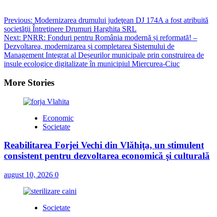
Post
Previous:
Modernizarea drumului judeţean DJ 174A a fost atribuită
societăţii Întreţinere Drumuri Harghita SRL
navigation
Next:
PNRR: Fonduri pentru România modernă și reformată! –
Dezvoltarea, modernizarea și completarea Sistemului de
Management Integrat al Deșeurilor municipale prin construirea de
insule ecologice digitalizate în municipiul Miercurea-Ciuc
More Stories
Economic
Societate
Reabilitarea Forjei Vechi din Vlăhiţa, un stimulent
consistent pentru dezvoltarea economică şi culturală
august 10, 2026
0
Societate