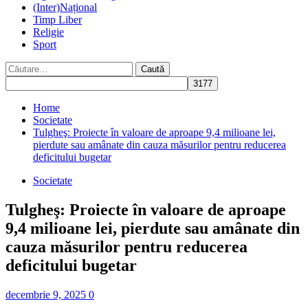
(Inter)Național
Timp Liber
Religie
Sport
Caută
după:
Home
Societate
Tulgheş: Proiecte în valoare de aproape 9,4 milioane lei,
pierdute sau amânate din cauza măsurilor pentru reducerea
deficitului bugetar
Societate
Tulgheş: Proiecte în valoare de aproape
9,4 milioane lei, pierdute sau amânate din
cauza măsurilor pentru reducerea
deficitului bugetar
decembrie 9, 2025
0