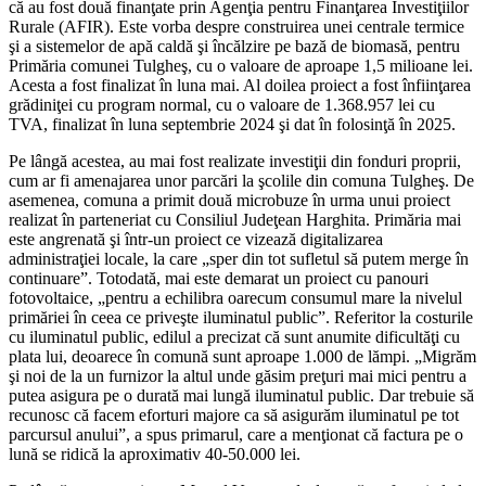
că au fost două finanţate prin Agenţia pentru Finanţarea Investiţiilor
Rurale (AFIR). Este vorba despre construirea unei centrale termice
şi a sistemelor de apă caldă şi încălzire pe bază de biomasă, pentru
Primăria comunei Tulgheş, cu o valoare de aproape 1,5 milioane lei.
Acesta a fost finalizat în luna mai. Al doilea proiect a fost înfiinţarea
grădiniţei cu program normal, cu o valoare de 1.368.957 lei cu
TVA, finalizat în luna septembrie 2024 şi dat în folosinţă în 2025.
Pe lângă acestea, au mai fost realizate investiţii din fonduri proprii,
cum ar fi amenajarea unor parcări la şcolile din comuna Tulgheş. De
asemenea, comuna a primit două microbuze în urma unui proiect
realizat în parteneriat cu Consiliul Judeţean Harghita. Primăria mai
este angrenată şi într-un proiect ce vizează digitalizarea
administraţiei locale, la care „sper din tot sufletul să putem merge în
continuare”. Totodată, mai este demarat un proiect cu panouri
fotovoltaice, „pentru a echilibra oarecum consumul mare la nivelul
primăriei în ceea ce priveşte iluminatul public”. Referitor la costurile
cu iluminatul public, edilul a precizat că sunt anumite dificultăţi cu
plata lui, deoarece în comună sunt aproape 1.000 de lămpi. „Migrăm
şi noi de la un furnizor la altul unde găsim preţuri mai mici pentru a
putea asigura pe o durată mai lungă iluminatul public. Dar trebuie să
recunosc că facem eforturi majore ca să asigurăm iluminatul pe tot
parcursul anului”, a spus primarul, care a menţionat că factura pe o
lună se ridică la aproximativ 40-50.000 lei.