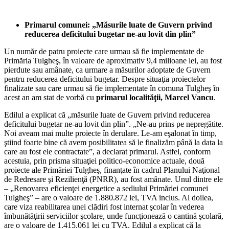
Primarul comunei: „Măsurile luate de Guvern privind
reducerea deficitului bugetar ne-au lovit din plin”
Un număr de patru proiecte care urmau să fie implementate de
Primăria Tulgheş, în valoare de aproximativ 9,4 milioane lei, au fost
pierdute sau amânate, ca urmare a măsurilor adoptate de Guvern
pentru reducerea deficitului bugetar. Despre situaţia proiectelor
finalizate sau care urmau să fie implementate în comuna Tulgheş în
acest an am stat de vorbă cu
primarul localităţii, Marcel Vancu
.
Edilul a explicat că „măsurile luate de Guvern privind reducerea
deficitului bugetar ne-au lovit din plin”. „Ne-au prins pe nepregătite.
Noi aveam mai multe proiecte în derulare. Le-am eşalonat în timp,
ştiind foarte bine că avem posibilitatea să le finalizăm până la data la
care au fost ele contractate”, a declarat primarul. Astfel, conform
acestuia, prin prisma situaţiei politico-economice actuale, două
proiecte ale Primăriei Tulgheş, finanţate în cadrul Planului Naţional
de Redresare şi Rezilienţă (PNRR), au fost amânate. Unul dintre ele
– „Renovarea eficienţei energetice a sediului Primăriei comunei
Tulgheş” – are o valoare de 1.880.872 lei, TVA inclus. Al doilea,
care viza reabilitarea unei clădiri fost internat şcolar în vederea
îmbunătăţirii serviciilor şcolare, unde funcţionează o cantină şcolară,
are o valoare de 1.415.061 lei cu TVA. Edilul a explicat că la