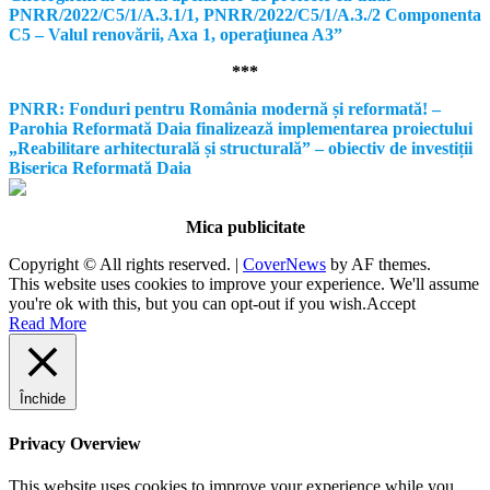
PNRR/2022/C5/1/A.3.1/1, PNRR/2022/C5/1/A.3./2 Componenta
C5 – Valul renovării, Axa 1, operaţiunea A3”
***
PNRR: Fonduri pentru România modernă și reformată! –
Parohia Reformată Daia finalizează implementarea proiectului
„Reabilitare arhitecturală și structurală” – obiectiv de investiții
Biserica Reformată Daia
Mica publicitate
Copyright © All rights reserved.
|
CoverNews
by AF themes.
This website uses cookies to improve your experience. We'll assume
you're ok with this, but you can opt-out if you wish.
Accept
Read More
Închide
Privacy Overview
This website uses cookies to improve your experience while you