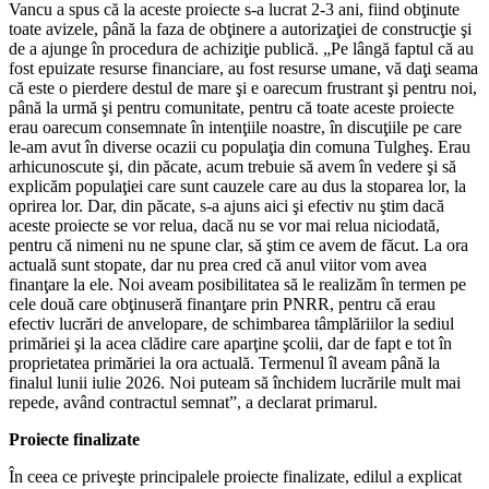
Vancu a spus că la aceste proiecte s-a lucrat 2-3 ani, fiind obţinute
toate avizele, până la faza de obţinere a autorizaţiei de construcţie şi
de a ajunge în procedura de achiziţie publică. „Pe lângă faptul că au
fost epuizate resurse financiare, au fost resurse umane, vă daţi seama
că este o pierdere destul de mare şi e oarecum frustrant şi pentru noi,
până la urmă şi pentru comunitate, pentru că toate aceste proiecte
erau oarecum consemnate în intenţiile noastre, în discuţiile pe care
le-am avut în diverse ocazii cu populaţia din comuna Tulgheş. Erau
arhicunoscute şi, din păcate, acum trebuie să avem în vedere şi să
explicăm populaţiei care sunt cauzele care au dus la stoparea lor, la
oprirea lor. Dar, din păcate, s-a ajuns aici şi efectiv nu ştim dacă
aceste proiecte se vor relua, dacă nu se vor mai relua niciodată,
pentru că nimeni nu ne spune clar, să ştim ce avem de făcut. La ora
actuală sunt stopate, dar nu prea cred că anul viitor vom avea
finanţare la ele. Noi aveam posibilitatea să le realizăm în termen pe
cele două care obţinuseră finanţare prin PNRR, pentru că erau
efectiv lucrări de anvelopare, de schimbarea tâmplăriilor la sediul
primăriei şi la acea clădire care aparţine şcolii, dar de fapt e tot în
proprietatea primăriei la ora actuală. Termenul îl aveam până la
finalul lunii iulie 2026. Noi puteam să închidem lucrările mult mai
repede, având contractul semnat”, a declarat primarul.
Proiecte finalizate
În ceea ce priveşte principalele proiecte finalizate, edilul a explicat