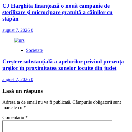
CJ Harghita finanţează o nouă campanie de
sterilizare şi microcipare gratuită a câinilor cu
stăpân
august 7, 2026
0
Societate
Creştere substanţială a apelurilor privind prezenţa
urşilor în proximitatea zonelor locuite din judeţ
august 7, 2026
0
Lasă un răspuns
Adresa ta de email nu va fi publicată.
Câmpurile obligatorii sunt
marcate cu
*
Comentariu
*