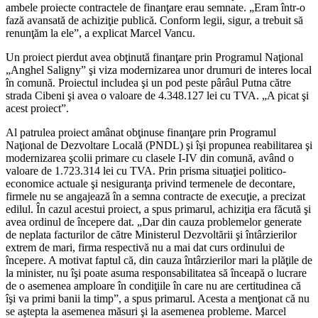
ambele proiecte contractele de finanţare erau semnate. „Eram într-o
fază avansată de achiziţie publică. Conform legii, sigur, a trebuit să
renunţăm la ele”, a explicat Marcel Vancu.
Un proiect pierdut avea obţinută finanţare prin Programul Naţional
„Anghel Saligny” şi viza modernizarea unor drumuri de interes local
în comună. Proiectul includea şi un pod peste pârâul Putna către
strada Cibeni şi avea o valoare de 4.348.127 lei cu TVA. „A picat şi
acest proiect”.
Al patrulea proiect amânat obţinuse finanţare prin Programul
Naţional de Dezvoltare Locală (PNDL) şi îşi propunea reabilitarea şi
modernizarea şcolii primare cu clasele I-IV din comună, având o
valoare de 1.723.314 lei cu TVA. Prin prisma situaţiei politico-
economice actuale şi nesiguranţa privind termenele de decontare,
firmele nu se angajează în a semna contracte de execuţie, a precizat
edilul. În cazul acestui proiect, a spus primarul, achiziţia era făcută şi
avea ordinul de începere dat. „Dar din cauza problemelor generate
de neplata facturilor de către Ministerul Dezvoltării şi întârzierilor
extrem de mari, firma respectivă nu a mai dat curs ordinului de
începere. A motivat faptul că, din cauza întârzierilor mari la plăţile de
la minister, nu îşi poate asuma responsabilitatea să înceapă o lucrare
de o asemenea amploare în condiţiile în care nu are certitudinea că
îşi va primi banii la timp”, a spus primarul. Acesta a menţionat că nu
se aştepta la asemenea măsuri şi la asemenea probleme. Marcel