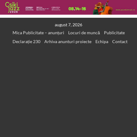
Skip
august 7, 2026
to
Mica Publicitate – anunțuri
Locuri de muncă
Publicitate
content
Declarație 230
Arhiva anunturi proiecte
Echipa
Contact