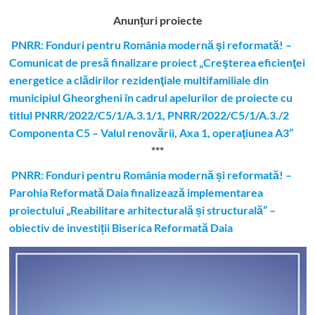
Anunțuri proiecte
PNRR: Fonduri pentru România modernă şi reformată! –
Comunicat de presă finalizare proiect „Creşterea eficienţei
energetice a clădirilor rezidenţiale multifamiliale din
municipiul Gheorgheni în cadrul apelurilor de proiecte cu
titlul PNRR/2022/C5/1/A.3.1/1, PNRR/2022/C5/1/A.3./2
Componenta C5 – Valul renovării, Axa 1, operaţiunea A3”
***
PNRR: Fonduri pentru România modernă și reformată! –
Parohia Reformată Daia finalizează implementarea
proiectului „Reabilitare arhitecturală și structurală” –
obiectiv de investiții Biserica Reformată Daia