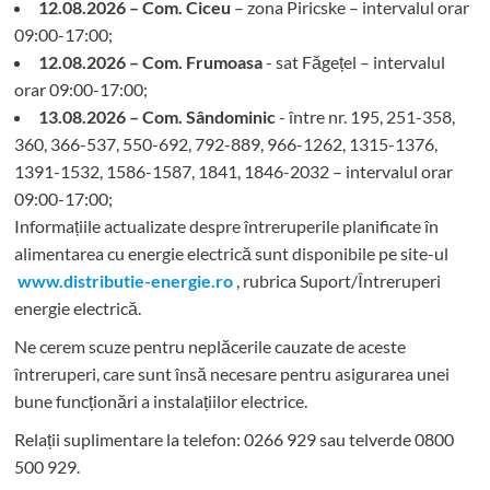
12.08.2026 – Com. Ciceu
– zona Piricske – intervalul orar
09:00-17:00;
12.08.2026 – Com. Frumoasa
- sat Făgețel – intervalul
orar 09:00-17:00;
13.08.2026 – Com. Sândominic
- între nr. 195, 251-358,
360, 366-537, 550-692, 792-889, 966-1262, 1315-1376,
1391-1532, 1586-1587, 1841, 1846-2032 – intervalul orar
09:00-17:00;
Informațiile actualizate despre întreruperile planificate în
alimentarea cu energie electrică sunt disponibile pe site-ul
www.distributie-energie.ro
, rubrica Suport/Întreruperi
energie electrică.
Ne cerem scuze pentru neplăcerile cauzate de aceste
întreruperi, care sunt însă necesare pentru asigurarea unei
bune funcționări a instalațiilor electrice.
Relații suplimentare la tel
efon: 0266 929 sau telverde 0800
500 929.