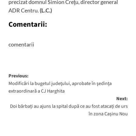
precizat domnul Simion Creţu, director general
ADR Centru.
(L.C.)
Comentarii:
comentarii
Post
Previous:
Modificări la bugetul judeţului, aprobate în şedinţa
navigation
extraordinară a CJ Harghita
Next:
Doi bărbați au ajuns la spital după ce au fost atacați de urs
în zona Cașinu Nou