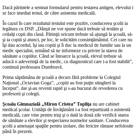
Dacă părintele a semnat formularul pentru testarea antigen, elevului i
se face imediat testul, de către asistenta medicală.
În cazul în care rezultatul testului este pozitiv, conducerea şcolii ia
legătura cu DSP. „Dânşii ne vor spune dacă trebuie să testăm şi
ceilalţi copii din clasă. Părinţii oricum trebuie să ajungă la şcoală, să-
şi ia copiii şi atunci, pe loc, le solicităm consimţământul. Cei care nu
îşi dau acordul, îşi iau copiii şi îi duc la medicul de familie sau la un
medic specialist, urmând să ne informeze cu privire la starea de
sănătate a copiilor. Când se întoarce la şcoală, elevul trebuie să
aducă o adeverinţă de la medic, cu diagnosticul care i-a fost stabilit”,
continuă profesoara Dumbravă.
Prima săptămâna de şcoală a decurs fără probleme la Colegiul
Naţional „Octavian Goga”, „copiii au fost puţin stingheri la
început”, dar şi-au revenit rapid şi s-au bucurat de revederea cu
profesorii şi colegii.
Şcoala Gimnazială „Miron Cristea” Topliţa
nu are cabinet
medical şcolar. Unităţii de învăţământ i-a fost repartizată o asistentă
medicală, care vine pentru triaj şi o dată la două zile verifică starea
de sănătate a elevilor şi respectarea normelor sanitare. Conducerea
şcolii a amenajat spaţiile pentru izolare, din fericire rămase nefolosite
până în prezent.