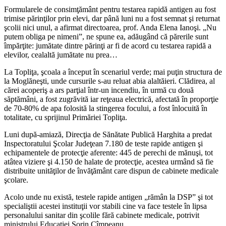
Formularele de consimţământ pentru testarea rapidă antigen au fost
trimise părinţilor prin elevi, dar până luni nu a fost semnat şi returnat
şcolii nici unul, a afirmat directoarea, prof. Anda Elena Ianoşi. „Nu
putem obliga pe nimeni”, ne spune ea, adăugând că părerile sunt
împărţite: jumătate dintre părinţi ar fi de acord cu testarea rapidă a
elevilor, cealaltă jumătate nu prea…
La Topliţa, şcoala a început în scenariul verde; mai puţin structura de
la Moglăneşti, unde cursurile s-au reluat abia alaltăieri. Clădirea, al
cărei acoperiş a ars parţial într-un incendiu, în urmă cu două
săptămâni, a fost zugrăvită iar reţeaua electrică, afectată în proporţie
de 70-80% de apa folosită la stingerea focului, a fost înlocuită în
totalitate, cu sprijinul Primăriei Topliţa.
Luni după-amiază, Direcţia de Sănătate Publică Harghita a predat
Inspectoratului Şcolar Judeţean 7.180 de teste rapide antigen şi
echipamentele de protecţie aferente: 445 de perechi de mănuşi, tot
atâtea viziere şi 4.150 de halate de protecţie, acestea urmând să fie
distribuite unităţilor de învăţământ care dispun de cabinete medicale
şcolare.
Acolo unde nu există, testele rapide antigen „rămân la DSP” şi tot
specialiştii acestei instituţii vor stabili cine va face testele în lipsa
personalului sanitar din şcolile fără cabinete medicale, potrivit
ministrului Educaţiei Sorin Cîmpeanu.