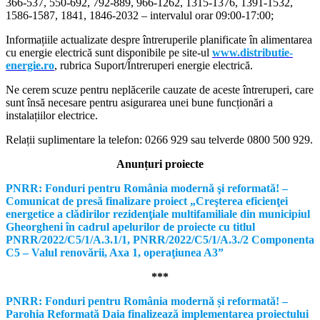
366-537, 550-692, 792-889, 966-1262, 1315-1376, 1391-1532,
1586-1587, 1841, 1846-2032 – intervalul orar 09:00-17:00;
Informațiile actualizate despre întreruperile planificate în alimentarea
cu energie electrică sunt disponibile pe site-ul
www.distributie-
energie.ro
, rubrica Suport/Întreruperi energie electrică.
Ne cerem scuze pentru neplăcerile cauzate de aceste întreruperi, care
sunt însă necesare pentru asigurarea unei bune funcționări a
instalațiilor electrice.
Relații suplimentare la tel
efon: 0266 929 sau telverde 0800 500 929.
Anunțuri proiecte
PNRR: Fonduri pentru România modernă şi reformată! –
Comunicat de presă finalizare proiect „Creşterea eficienţei
energetice a clădirilor rezidenţiale multifamiliale din municipiul
Gheorgheni în cadrul apelurilor de proiecte cu titlul
PNRR/2022/C5/1/A.3.1/1, PNRR/2022/C5/1/A.3./2 Componenta
C5 – Valul renovării, Axa 1, operaţiunea A3”
***
PNRR: Fonduri pentru România modernă și reformată! –
Parohia Reformată Daia finalizează implementarea proiectului