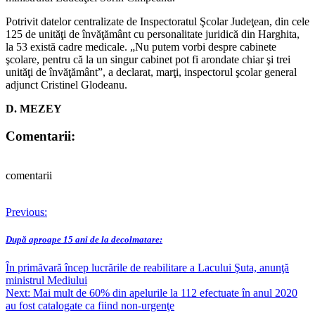
Potrivit datelor centralizate de Inspectoratul Şcolar Judeţean, din cele
125 de unităţi de învăţământ cu personalitate juridică din Harghita,
la 53 există cadre medicale. „Nu putem vorbi despre cabinete
şcolare, pentru că la un singur cabinet pot fi arondate chiar şi trei
unităţi de învăţământ”, a declarat, marţi, inspectorul şcolar general
adjunct Cristinel Glodeanu.
D. MEZEY
Comentarii:
comentarii
Post
Previous:
navigation
După aproape 15 ani de la decolmatare:
În primăvară încep lucrările de reabilitare a Lacului Şuta, anunţă
ministrul Mediului
Next:
Mai mult de 60% din apelurile la 112 efectuate în anul 2020
au fost catalogate ca fiind non-urgenţe