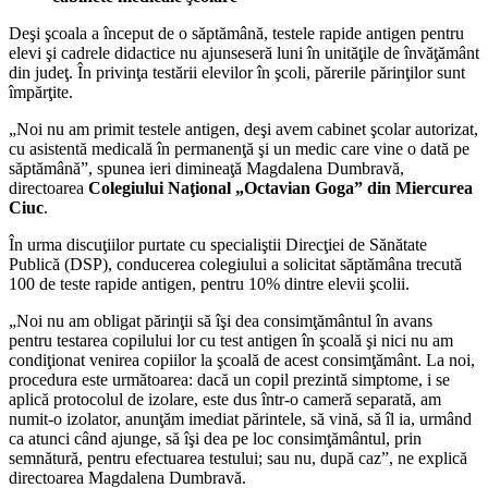
Deşi şcoala a început de o săptămână, testele rapide antigen pentru
elevi şi cadrele didactice nu ajunseseră luni în unităţile de învăţământ
din judeţ. În privinţa testării elevilor în şcoli, părerile părinţilor sunt
împărţite.
„Noi nu am primit testele antigen, deşi avem cabinet şcolar autorizat,
cu asistentă medicală în permanenţă şi un medic care vine o dată pe
săptămână”, spunea ieri dimineaţă Magdalena Dumbravă,
directoarea
Colegiului Naţional „Octavian Goga” din Miercurea
Ciuc
.
În urma discuţiilor purtate cu specialiştii Direcţiei de Sănătate
Publică (DSP), conducerea colegiului a solicitat săptămâna trecută
100 de teste rapide antigen, pentru 10% dintre elevii şcolii.
„Noi nu am obligat părinţii să îşi dea consimţământul în avans
pentru testarea copilului lor cu test antigen în şcoală şi nici nu am
condiţionat venirea copiilor la şcoală de acest consimţământ. La noi,
procedura este următoarea: dacă un copil prezintă simptome, i se
aplică protocolul de izolare, este dus într-o cameră separată, am
numit-o izolator, anunţăm imediat părintele, să vină, să îl ia, urmând
ca atunci când ajunge, să îşi dea pe loc consimţământul, prin
semnătură, pentru efectuarea testului; sau nu, după caz”, ne explică
directoarea Magdalena Dumbravă.