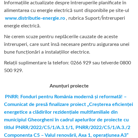
Informațiile actualizate despre întreruperile planificate în
alimentarea cu energie electrică sunt disponibile pe site-ul
www.distributie-energie.ro
, rubrica Suport/Întreruperi
energie electrică.
Ne cerem scuze pentru neplăcerile cauzate de aceste
întreruperi, care sunt însă necesare pentru asigurarea unei
bune funcționări a instalațiilor electrice.
Relații suplimentare la tel
efon: 0266 929 sau telverde 0800
500 929.
Anunțuri proiecte
PNRR: Fonduri pentru România modernă şi reformată! –
Comunicat de presă finalizare proiect „Creşterea eficienţei
energetice a clădirilor rezidenţiale multifamiliale din
municipiul Gheorgheni în cadrul apelurilor de proiecte cu
titlul PNRR/2022/C5/1/A.3.1/1, PNRR/2022/C5/1/A.3./2
Componenta C5 – Valul renovării, Axa 1, operaţiunea A3”