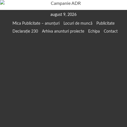
Skip
august 9, 2026
to
Mica Publicitate – anunțuri
Locuri de muncă
Publicitate
content
Declarație 230
Arhiva anunturi proiecte
Echipa
Contact