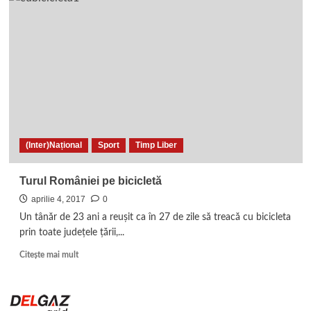
(Inter)Național
Sport
Timp Liber
Turul României pe bicicletă
aprilie 4, 2017
0
Un tânăr de 23 ani a reuşit ca în 27 de zile să treacă cu bicicleta
prin toate judeţele ţării,...
Read
Citește mai mult
more
about
Turul
României