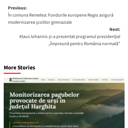
Post
Previous:
În comuna Remetea: Fondurile europene Regio asigură
navigation
modernizarea şcolilor gimnaziale
Next:
Klaus Iohannis şi-a prezentat programul prezidenţial
„Împreună pentru România normală”
More Stories