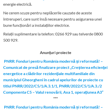
energie electrică.
Ne cerem scuze pentru neplăcerile cauzate de aceste
întreruperi, care sunt însă necesare pentru asigurarea unei
bune funcționări a instalațiilor electrice.
Relații suplimentare la tel
efon: 0266 929 sau telverde 0800
500 929.
Anunțuri proiecte
PNRR: Fonduri pentru România modernă şi reformată! –
Comunicat de presă finalizare proiect „Creşterea eficienţei
energetice a clădirilor rezidenţiale multifamiliale din
municipiul Gheorgheni în cadrul apelurilor de proiecte cu
titlul PNRR/2022/C5/1/A.3.1/1, PNRR/2022/C5/1/A.3./2
Componenta C5 – Valul renovării, Axa 1, operaţiunea A3”
***
PNRR: Fonduri pentru România modernă și reformată! –