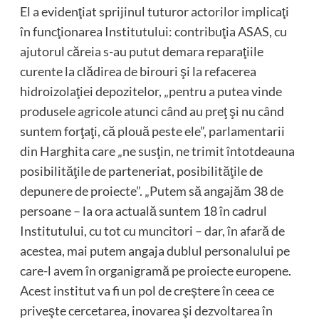
El a evidenţiat sprijinul tuturor actorilor implicaţi
în funcţionarea Institutului: contribuţia ASAS, cu
ajutorul căreia s-au putut demara reparaţiile
curente la clădirea de birouri şi la refacerea
hidroizolaţiei depozitelor, „pentru a putea vinde
produsele agricole atunci când au preţ şi nu când
suntem forţaţi, că plouă peste ele”, parlamentarii
din Harghita care „ne susţin, ne trimit întotdeauna
posibilităţile de parteneriat, posibilităţile de
depunere de proiecte”. „Putem să angajăm 38 de
persoane – la ora actuală suntem 18 în cadrul
Institutului, cu tot cu muncitori – dar, în afară de
acestea, mai putem angaja dublul personalului pe
care-l avem în organigramă pe proiecte europene.
Acest institut va fi un pol de creştere în ceea ce
priveşte cercetarea, inovarea şi dezvoltarea în