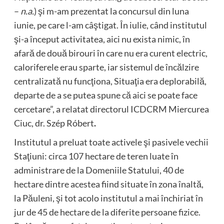
–
n.a.
) şi m-am prezentat la concursul din luna
iunie, pe care l-am câştigat. În iulie, când institutul
şi-a început activitatea, aici nu exista nimic, în
afară de două birouri în care nu era curent electric,
caloriferele erau sparte, iar sistemul de încălzire
centralizată nu funcţiona, Situaţia era deplorabilă,
departe de a se putea spune că aici se poate face
cercetare”, a relatat directorul ICDCRM Miercurea
Ciuc, dr. Szép Róbert
.
Institutul a preluat toate activele şi pasivele vechii
Staţiuni: circa 107 hectare de teren luate în
administrare de la Domeniile Statului, 40 de
hectare dintre acestea fiind situate în zona înaltă,
la Păuleni, şi tot acolo institutul a mai închiriat în
jur de 45 de hectare de la diferite persoane fizice.