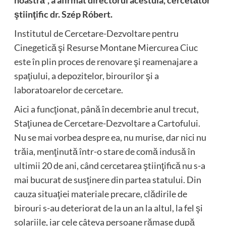
noastră”, a afirmat directorul acestuia, cercetător
ştiinţific dr. Szép Róbert.
Institutul de Cercetare-Dezvoltare pentru
Cinegetică şi Resurse Montane Miercurea Ciuc
este în plin proces de renovare şi reamenajare a
spaţiului, a depozitelor, birourilor şi a
laboratoarelor de cercetare.
Aici a funcţionat, până în decembrie anul trecut,
Staţiunea de Cercetare-Dezvoltare a Cartofului.
Nu se mai vorbea despre ea, nu murise, dar nici nu
trăia, menţinută într-o stare de comă indusă în
ultimii 20 de ani, când cercetarea ştiinţifică nu s-a
mai bucurat de susţinere din partea statului. Din
cauza situaţiei materiale precare, clădirile de
birouri s-au deteriorat de la un an la altul, la fel şi
solariile, iar cele câteva persoane rămase după