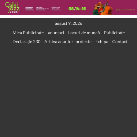
Skip
august 9, 2026
to
Mica Publicitate – anunțuri
Locuri de muncă
Publicitate
content
Declarație 230
Arhiva anunturi proiecte
Echipa
Contact