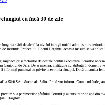
 zile
elungită cu încă 30 de zile
girea stării de alertă la nivelul întregii unităţi administrativ-teritorial
se de Instituţia Prefectului Judeţul Harghita, această măsură se va aplica
r, mijloacelor şi factorilor de decizie pentru executarea lucrărilor neces
i în Canionul de Sare. De asemenea, instituţiile cu atribuţii în domeniu v
vor fi informaţi punctual cu privire la evoluţia situaţiei. Dacă dinamica 
nală a Sării SA – Sucursala Salina Praid vor informa Comitetul Judeţean
 precum şi a parametrilor pârâului Corund şi ai cursurilor de apă din 
ţului Harghita.