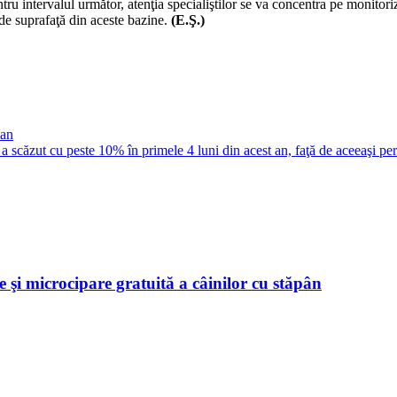
u intervalul următor, atenţia specialiştilor se va concentra pe monitoriz
r de suprafaţă din aceste bazine.
(E.Ş.)
tan
 a scăzut cu peste 10% în primele 4 luni din acest an, faţă de aceeaşi p
 şi microcipare gratuită a câinilor cu stăpân