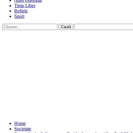
(Inter)Național
Timp Liber
Religie
Sport
Caută
după:
Home
Societate