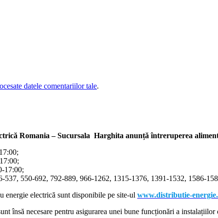
cesate datele comentariilor tale
.
ectrică Romania – Sucursala Harghita
anunță întreruperea alimentă
-17:00;
-17:00;
00-17:00;
366-537, 550-692, 792-889, 966-1262, 1315-1376, 1391-1532, 1586-1587
cu energie electrică sunt disponibile pe site-ul
www.distributie-energie
nt însă necesare pentru asigurarea unei bune funcționări a instalațiilor e