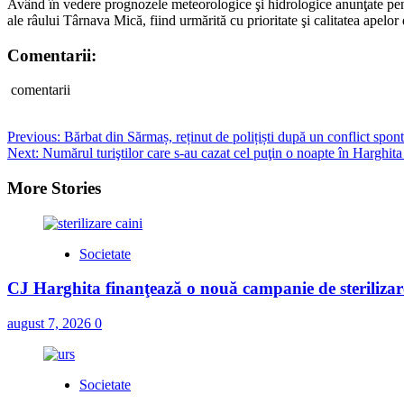
Având în vedere prognozele meteorologice şi hidrologice anunţate pentr
ale râului Târnava Mică, fiind urmărită cu prioritate şi calitatea apelo
Comentarii:
comentarii
Post
Previous:
Bărbat din Sărmaș, reținut de polițiști după un conflict spon
Next:
Numărul turiştilor care s-au cazat cel puţin o noapte în Harghita
navigation
More Stories
Societate
CJ Harghita finanţează o nouă campanie de sterilizare
august 7, 2026
0
Societate