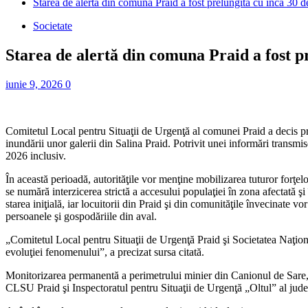
Starea de alertă din comuna Praid a fost prelungită cu încă 30 de
Societate
Starea de alertă din comuna Praid a fost pr
iunie 9, 2026
0
Comitetul Local pentru Situaţii de Urgenţă al comunei Praid a decis prelun
inundării unor galerii din Salina Praid. Potrivit unei informări transmi
2026 inclusiv.
În această perioadă, autorităţile vor menţine mobilizarea tuturor forţelo
se numără interzicerea strictă a accesului populaţiei în zona afectată ş
starea iniţială, iar locuitorii din Praid şi din comunităţile învecinate 
persoanele şi gospodăriile din aval.
„Comitetul Local pentru Situaţii de Urgenţă Praid şi Societatea Naţio
evoluţiei fenomenului”, a precizat sursa citată.
Monitorizarea permanentă a perimetrului minier din Canionul de Sare,
CLSU Praid şi Inspectoratul pentru Situaţii de Urgenţă „Oltul” al jude