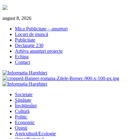
Skip
august 8, 2026
to
Mica Publicitate – anunțuri
content
Locuri de muncă
Publicitate
Declarație 230
Arhiva anunturi proiecte
Echipa
Contact
Primary
Menu
Societate
Sănătate
Învățământ
Cultură
Politic
Economic
Opinii
Agricultură/Ecologie