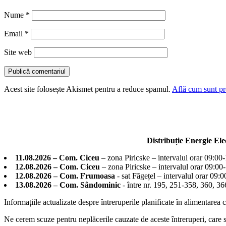
Nume
*
Email
*
Site web
Acest site folosește Akismet pentru a reduce spamul.
Află cum sunt pro
Distribuție Energie El
11.08.2026 – Com. Ciceu
– zona Piricske – intervalul orar 09:00
12.08.2026 – Com. Ciceu
– zona Piricske – intervalul orar 09:00
12.08.2026 – Com. Frumoasa
- sat Făgețel – intervalul orar 09:
13.08.2026 – Com. Sândominic
- între nr. 195, 251-358, 360, 
Informațiile actualizate despre întreruperile planificate în alimentarea 
Ne cerem scuze pentru neplăcerile cauzate de aceste întreruperi, care su