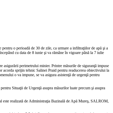
e pentru o perioadă de 30 de zile, ca urmare a infiltraţiilor de apă şi a
 începând cu data de 8 iunie şi va rămâne în vigoare până la 7 iulie
are asigurării perimetrului minier. Printre măsurile de siguranţă impuse
or acorda sprijin tehnic Salinei Praid pentru readucerea obiectivului la
fenomenului o va impune, se va asigura asistenţă de urgenţă pentru
 pentru Situaţii de Urgenţă asupra măsurilor luate precum şi asupra
aval este realizată de Administraţia Bazinală de Apă Mureş, SALROM,