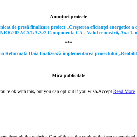
Anunțuri proiecte
e presă finalizare proiect „Creşterea eficienţei energetice a clă
, PNRR/2022/C5/1/A.3./2 Componenta C5 – Valul renovării, Axa 1, 
***
formată Daia finalizează implementarea proiectului „Reabilitare a
Mica publicitate
u're ok with this, but you can opt-out if you wish.
Accept
Read More
e through the website. Out of these, the cookies that are categorized a