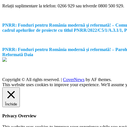
Relații suplimentare la tel
efon: 0266 929 sau telverde 0800 500 929.
PNRR: Fonduri pentru România modernă şi reformată! – Comunicat d
cadrul apelurilor de proiecte cu titlul PNRR/2022/C5/1/A.3.1/1
PNRR: Fonduri pentru România modernă și reformată! – Parohia Re
Reformată Daia
Copyright © All rights reserved.
|
CoverNews
by AF themes.
This website uses cookies to improve your experience. We'll assume yo
Închide
Privacy Overview
This website uses cookies to improve your experience while you navigat