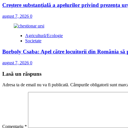
Creştere substanţială a apelurilor privind prezenţa urş
august 7, 2026
0
Agricultură/Ecologie
Societate
Borboly Csaba: Apel către locuitorii din România să pa
august 7, 2026
0
Lasă un răspuns
Adresa ta de email nu va fi publicată.
Câmpurile obligatorii sunt marc
Comentariu
*