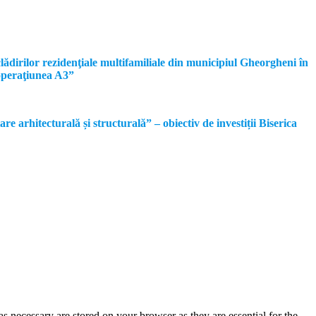
dirilor rezidenţiale multifamiliale din municipiul Gheorgheni în
operaţiunea A3”
rhitecturală și structurală” – obiectiv de investiții Biserica
s necessary are stored on your browser as they are essential for the