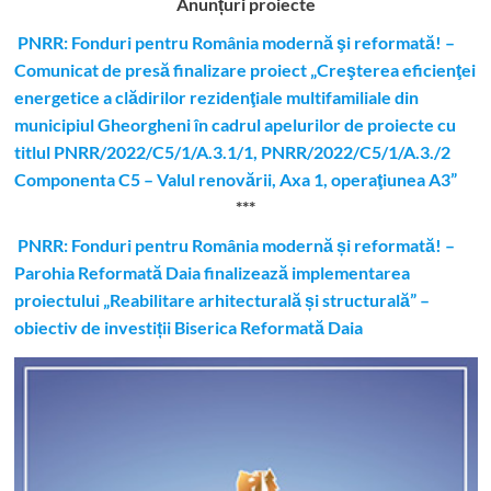
Anunțuri proiecte
PNRR: Fonduri pentru România modernă şi reformată! –
Comunicat de presă finalizare proiect „Creşterea eficienţei
energetice a clădirilor rezidenţiale multifamiliale din
municipiul Gheorgheni în cadrul apelurilor de proiecte cu
titlul PNRR/2022/C5/1/A.3.1/1, PNRR/2022/C5/1/A.3./2
Componenta C5 – Valul renovării, Axa 1, operaţiunea A3”
***
PNRR: Fonduri pentru România modernă și reformată! –
Parohia Reformată Daia finalizează implementarea
proiectului „Reabilitare arhitecturală și structurală” –
obiectiv de investiții Biserica Reformată Daia