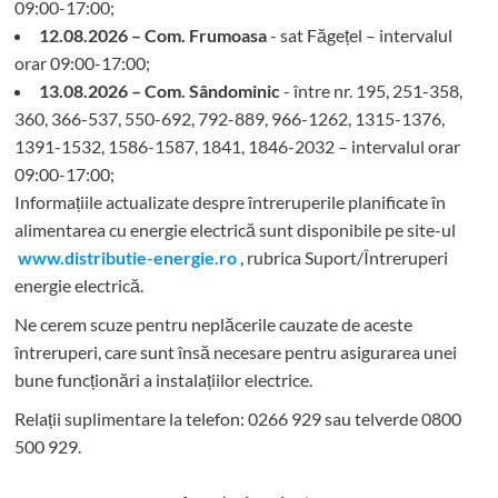
09:00-17:00;
12.08.2026 – Com. Frumoasa
- sat Făgețel – intervalul
orar 09:00-17:00;
13.08.2026 – Com. Sândominic
- între nr. 195, 251-358,
360, 366-537, 550-692, 792-889, 966-1262, 1315-1376,
1391-1532, 1586-1587, 1841, 1846-2032 – intervalul orar
09:00-17:00;
Informațiile actualizate despre întreruperile planificate în
alimentarea cu energie electrică sunt disponibile pe site-ul
www.distributie-energie.ro
, rubrica Suport/Întreruperi
energie electrică.
Ne cerem scuze pentru neplăcerile cauzate de aceste
întreruperi, care sunt însă necesare pentru asigurarea unei
bune funcționări a instalațiilor electrice.
Relații suplimentare la tel
efon: 0266 929 sau telverde 0800
500 929.