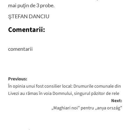
mai puţin de 3 probe.
ŞTEFAN DANCIU
Comentarii:
comentarii
Post
Previous:
În opinia unui fost consilier local: Drumurile comunale din
navigation
Livezi au rămas în voia Domnului, singurul păzitor de rele
Next:
„Maghiari noi” pentru „anya ország”