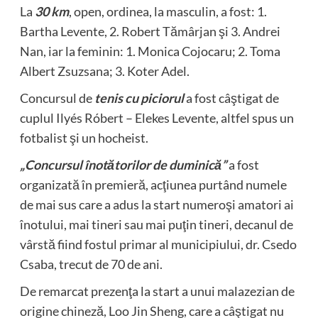
La
30 km
, open, ordinea, la masculin, a fost: 1.
Bartha Levente, 2. Robert Tămârjan şi 3. Andrei
Nan, iar la feminin: 1. Monica Cojocaru; 2. Toma
Albert Zsuzsana; 3. Koter Adel.
Concursul de
tenis cu piciorul
a fost câştigat de
cuplul Ilyés Róbert – Elekes Levente, altfel spus un
fotbalist şi un hocheist.
„Concursul înotătorilor de duminică”
a fost
organizată în premieră, acţiunea purtând numele
de mai sus care a adus la start numeroşi amatori ai
înotului, mai tineri sau mai puţin tineri, decanul de
vârstă fiind fostul primar al municipiului, dr. Csedo
Csaba, trecut de 70 de ani.
De remarcat prezenţa la start a unui malazezian de
origine chineză, Loo Jin Sheng, care a câştigat nu