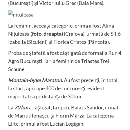
(Bucureşti) şi Victor Iuliu Grec (Baia Mare).
La feminin, aceeaşi categorie, prima a fost Alina
Niţuleasa
(foto, dreapta)
(Craiova), urmată de Silló
Izabella (Siculeni) şi Florica Cristea (Pâncota).
Proba de ştafetă a fost câştigată de formaţia Run 4
Agro Bucureşti, iar la feminin de Triastes Trei
Scaune.
Montain-byke Maraton.
Au fost prezenţi, în total,
la start, aproape 400 de concurenţi, evident
majoritatea pe distanţa de 30 km.
La
70 km
a câştigat, la open, Balázs Sándor, urmat
de Marius Ionaşcu şi Florin Mârza. La categoria
Elite, primul a fost Lucian Logigan.