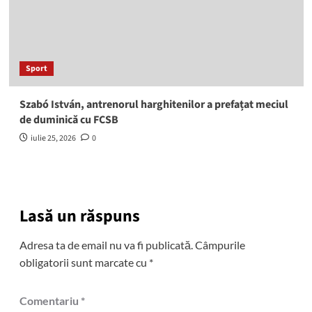
Sport
Szabó István, antrenorul harghitenilor a prefațat meciul
de duminică cu FCSB
iulie 25, 2026
0
Lasă un răspuns
Adresa ta de email nu va fi publicată.
Câmpurile
obligatorii sunt marcate cu
*
Comentariu
*