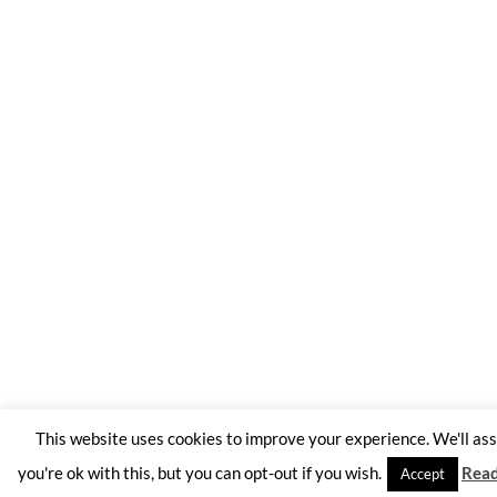
This website uses cookies to improve your experience. We'll a
you're ok with this, but you can opt-out if you wish.
Rea
Accept