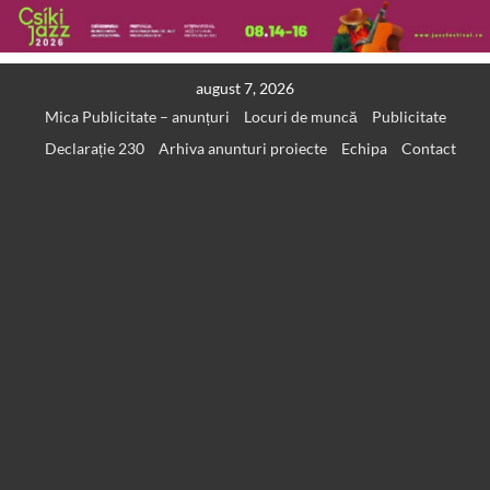
Skip
august 7, 2026
to
Mica Publicitate – anunțuri
Locuri de muncă
Publicitate
content
Declarație 230
Arhiva anunturi proiecte
Echipa
Contact