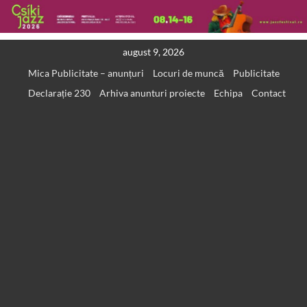
Skip
august 9, 2026
to
Mica Publicitate – anunțuri
Locuri de muncă
Publicitate
content
Declarație 230
Arhiva anunturi proiecte
Echipa
Contact