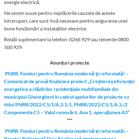
energie electrică.
Ne cerem scuze pentru neplăcerile cauzate de aceste
întreruperi, care sunt însă necesare pentru asigurarea unei
bune funcționări a instalațiilor electrice.
Relații suplimentare la tel
efon: 0266 929 sau telverde 0800
500 929.
Anunțuri proiecte
PNRR: Fonduri pentru România modernă şi reformată! –
Comunicat de presă finalizare proiect „Creşterea eficienţei
energetice a clădirilor rezidenţiale multifamiliale din
municipiul Gheorgheni în cadrul apelurilor de proiecte cu
titlul PNRR/2022/C5/1/A.3.1/1, PNRR/2022/C5/1/A.3./2
Componenta C5 – Valul renovării, Axa 1, operaţiunea A3”
***
PNRR: Fonduri pentru România modernă și reformată! –
Parohia Reformată Daia finalizează implementarea