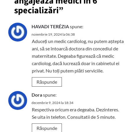
angajează medici în 6
specializări
”
HAVADI TERÉZIA
spune:
noiembrie 19, 2024 la 06:38
Aduceți un medic cardiolog, nu putem aștepta
ani, să se întoarcă doctora din concediul de
maternitate. Degeaba figurează că medic
cardiolog, dacă lucrează doar in cabinetul ei
privat. Nu toți putem plăti serviciile.
Răspunde
Dora
spune:
decembrie 9, 2024 la 18:34
Respectiva oricum era degeaba. Dezinteres.
Se uita in telefon. Consultatii de 5 minute.
Răspunde