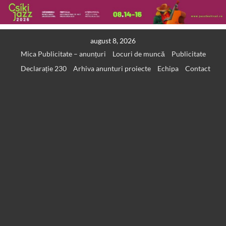
Skip
august 8, 2026
to
Mica Publicitate – anunțuri
Locuri de muncă
Publicitate
content
Declarație 230
Arhiva anunturi proiecte
Echipa
Contact