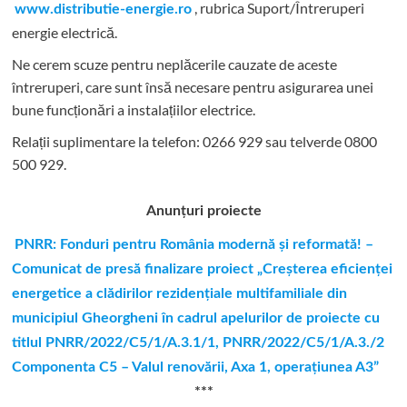
, rubrica Suport/Întreruperi
www.distributie-energie.ro
energie electrică.
Ne cerem scuze pentru neplăcerile cauzate de aceste
întreruperi, care sunt însă necesare pentru asigurarea unei
bune funcționări a instalațiilor electrice.
Relații suplimentare la tel
efon: 0266 929 sau telverde 0800
500 929.
Anunțuri proiecte
PNRR: Fonduri pentru România modernă şi reformată! –
Comunicat de presă finalizare proiect „Creşterea eficienţei
energetice a clădirilor rezidenţiale multifamiliale din
municipiul Gheorgheni în cadrul apelurilor de proiecte cu
titlul PNRR/2022/C5/1/A.3.1/1, PNRR/2022/C5/1/A.3./2
Componenta C5 – Valul renovării, Axa 1, operaţiunea A3”
***