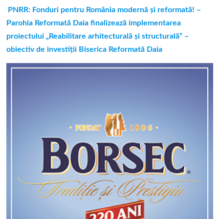
PNRR: Fonduri pentru România modernă și reformată! –
Parohia Reformată Daia finalizează implementarea
proiectului „Reabilitare arhitecturală și structurală” –
obiectiv de investiții Biserica Reformată Daia