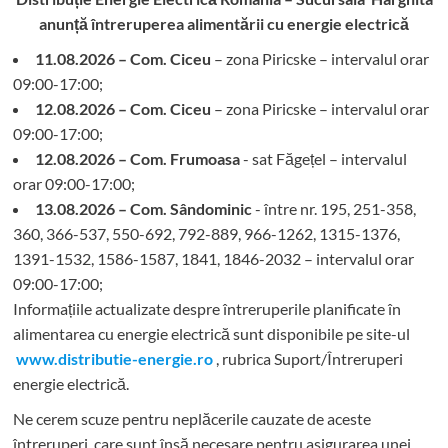
anunță întreruperea alimentării cu energie electrică
11.08.2026 – Com. Ciceu
– zona Piricske – intervalul orar
09:00-17:00;
12.08.2026 – Com. Ciceu
– zona Piricske – intervalul orar
09:00-17:00;
12.08.2026 – Com. Frumoasa
- sat Făgețel – intervalul
orar 09:00-17:00;
13.08.2026 – Com. Sândominic
- între nr. 195, 251-358,
360, 366-537, 550-692, 792-889, 966-1262, 1315-1376,
1391-1532, 1586-1587, 1841, 1846-2032 – intervalul orar
09:00-17:00;
Informațiile actualizate despre întreruperile planificate în
alimentarea cu energie electrică sunt disponibile pe site-ul
www.distributie-energie.ro
, rubrica Suport/Întreruperi
energie electrică.
Ne cerem scuze pentru neplăcerile cauzate de aceste
întreruperi, care sunt însă necesare pentru asigurarea unei