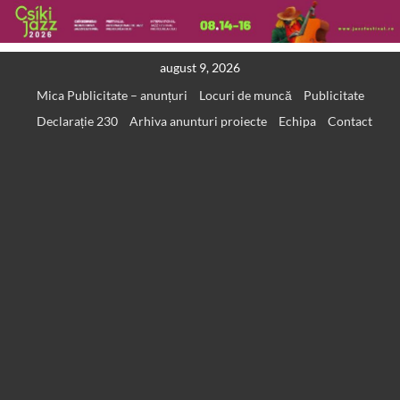
Skip
august 9, 2026
to
Mica Publicitate – anunțuri
Locuri de muncă
Publicitate
content
Declarație 230
Arhiva anunturi proiecte
Echipa
Contact