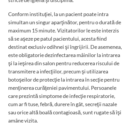
stricte de igienă şi disciplină.
Conform instituţiei, la un pacient poate intra
simultan un singur aparţinător, pentru o durată de
maximum 15 minute. Vizitatorilor le este interzis
să se aşeze pe patul pacientului, acesta fiind
destinat exclusiv odihnei şi îngrijirii. De asemenea,
este obligatorie dezinfectarea mâinilor la intrarea
şi la ieşirea din salon pentru reducerea riscului de
transmitere a infecţiilor, precum şi utilizarea
botoşeilor de protecţie la intrarea în secţie pentru
menţinerea curăţeniei pavimentului. Persoanele
care prezintă simptome de infecţie respiratorie,
cum ar fi tuse, febră, durere în gât, secreţii nazale
sau orice altă boală contagioasă, sunt rugate să îşi
amâne vizita.