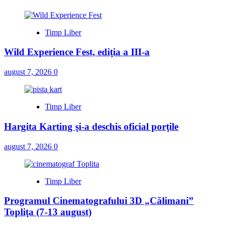
Timp Liber
Wild Experience Fest, ediţia a III-a
august 7, 2026
0
Timp Liber
Hargita Karting şi-a deschis oficial porţile
august 7, 2026
0
Timp Liber
Programul Cinematografului 3D „Călimani”
Topliţa (7-13 august)