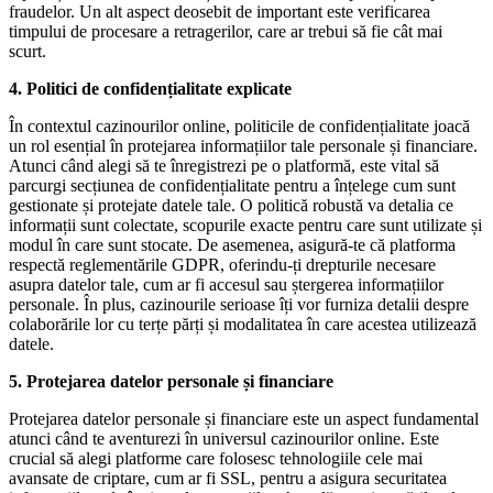
fraudelor. Un alt aspect deosebit de important este verificarea
timpului de procesare a retragerilor, care ar trebui să fie cât mai
scurt.
4. Politici de confidențialitate explicate
În contextul cazinourilor online, politicile de confidențialitate joacă
un rol esențial în protejarea informațiilor tale personale și financiare.
Atunci când alegi să te înregistrezi pe o platformă, este vital să
parcurgi secțiunea de confidențialitate pentru a înțelege cum sunt
gestionate și protejate datele tale. O politică robustă va detalia ce
informații sunt colectate, scopurile exacte pentru care sunt utilizate și
modul în care sunt stocate. De asemenea, asigură-te că platforma
respectă reglementările GDPR, oferindu-ți drepturile necesare
asupra datelor tale, cum ar fi accesul sau ștergerea informațiilor
personale. În plus, cazinourile serioase îți vor furniza detalii despre
colaborările lor cu terțe părți și modalitatea în care acestea utilizează
datele.
5. Protejarea datelor personale și financiare
Protejarea datelor personale și financiare este un aspect fundamental
atunci când te aventurezi în universul cazinourilor online. Este
crucial să alegi platforme care folosesc tehnologiile cele mai
avansate de criptare, cum ar fi SSL, pentru a asigura securitatea