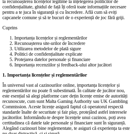
la recunoașterea licențelor legitime la înțelegerea politicilor de
confidențialitate, ghidul de față îți oferă toate informațiile necesare
pentru a te juca în siguranță și cu încredere. Află cum să eviți
capcanele comune și să te bucuri de o experiență de joc fără griji.
Cuprins
Importanța licențelor și reglementărilor
Recunoașterea site-urilor de încredere
Utilizarea metodelor de plată sigure
Politici de confidențialitate explicate
Protejarea datelor personale și financiare
Importanța recenziilor și feedback-ului altor jucători
1. Importanța licențelor și reglementărilor
În universul vast al cazinourilor online, importanța licențelor și
reglementărilor nu poate fi subestimată. În calitate de jucător nou,
este esențial să alegi platforme care dețin licențe emise de autorități
recunoscute, cum sunt Malta Gaming Authority sau UK Gambling
Commission. Aceste licențe asigură faptul că operatorul respectă
standarde înalte de securitate și fair play, protejând astfel interesele
jucătorilor. Informându-te despre licențele unui cazinou, poți avea
certitudinea că datele tale personale și financiare sunt în siguranță.
Alegând cazinouri bine reglementate, te asiguri că experiența ta este
nu doar distractivă, ci și sigură.