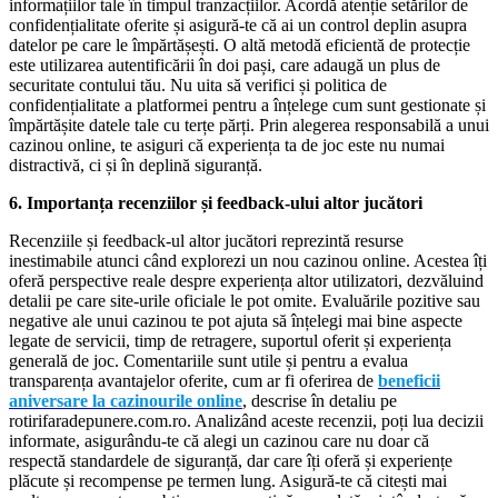
informațiilor tale în timpul tranzacțiilor. Acordă atenție setărilor de
confidențialitate oferite și asigură-te că ai un control deplin asupra
datelor pe care le împărtășești. O altă metodă eficientă de protecție
este utilizarea autentificării în doi pași, care adaugă un plus de
securitate contului tău. Nu uita să verifici și politica de
confidențialitate a platformei pentru a înțelege cum sunt gestionate și
împărtășite datele tale cu terțe părți. Prin alegerea responsabilă a unui
cazinou online, te asiguri că experiența ta de joc este nu numai
distractivă, ci și în deplină siguranță.
6. Importanța recenziilor și feedback-ului altor jucători
Recenziile și feedback-ul altor jucători reprezintă resurse
inestimabile atunci când explorezi un nou cazinou online. Acestea îți
oferă perspective reale despre experiența altor utilizatori, dezvăluind
detalii pe care site-urile oficiale le pot omite. Evaluările pozitive sau
negative ale unui cazinou te pot ajuta să înțelegi mai bine aspecte
legate de servicii, timp de retragere, suportul oferit și experiența
generală de joc. Comentariile sunt utile și pentru a evalua
transparența avantajelor oferite, cum ar fi oferirea de
beneficii
aniversare la cazinourile online
, descrise în detaliu pe
rotirifaradepunere.com.ro. Analizând aceste recenzii, poți lua decizii
informate, asigurându-te că alegi un cazinou care nu doar că
respectă standardele de siguranță, dar care îți oferă și experiențe
plăcute și recompense pe termen lung. Asigură-te că citești mai