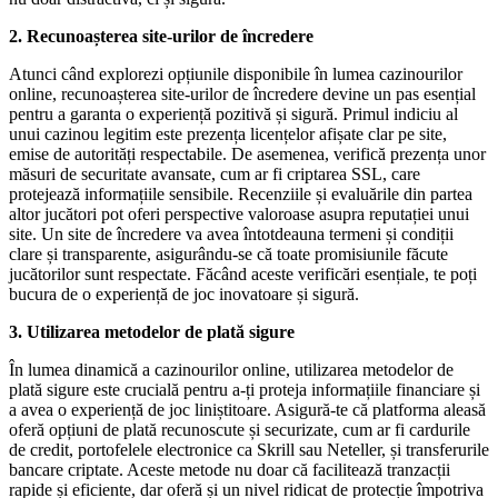
2. Recunoașterea site-urilor de încredere
Atunci când explorezi opțiunile disponibile în lumea cazinourilor
online, recunoașterea site-urilor de încredere devine un pas esențial
pentru a garanta o experiență pozitivă și sigură. Primul indiciu al
unui cazinou legitim este prezența licențelor afișate clar pe site,
emise de autorități respectabile. De asemenea, verifică prezența unor
măsuri de securitate avansate, cum ar fi criptarea SSL, care
protejează informațiile sensibile. Recenziile și evaluările din partea
altor jucători pot oferi perspective valoroase asupra reputației unui
site. Un site de încredere va avea întotdeauna termeni și condiții
clare și transparente, asigurându-se că toate promisiunile făcute
jucătorilor sunt respectate. Făcând aceste verificări esențiale, te poți
bucura de o experiență de joc inovatoare și sigură.
3. Utilizarea metodelor de plată sigure
În lumea dinamică a cazinourilor online, utilizarea metodelor de
plată sigure este crucială pentru a-ți proteja informațiile financiare și
a avea o experiență de joc liniștitoare. Asigură-te că platforma aleasă
oferă opțiuni de plată recunoscute și securizate, cum ar fi cardurile
de credit, portofelele electronice ca Skrill sau Neteller, și transferurile
bancare criptate. Aceste metode nu doar că facilitează tranzacții
rapide și eficiente, dar oferă și un nivel ridicat de protecție împotriva