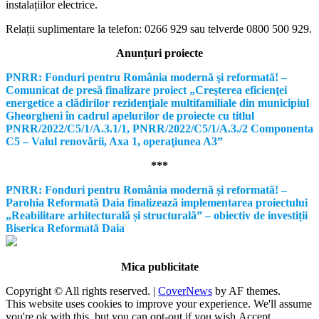
instalațiilor electrice.
Relații suplimentare la tel
efon: 0266 929 sau telverde 0800 500 929.
Anunțuri proiecte
PNRR: Fonduri pentru România modernă şi reformată! –
Comunicat de presă finalizare proiect „Creşterea eficienţei
energetice a clădirilor rezidenţiale multifamiliale din municipiul
Gheorgheni în cadrul apelurilor de proiecte cu titlul
PNRR/2022/C5/1/A.3.1/1, PNRR/2022/C5/1/A.3./2 Componenta
C5 – Valul renovării, Axa 1, operaţiunea A3”
***
PNRR: Fonduri pentru România modernă și reformată! –
Parohia Reformată Daia finalizează implementarea proiectului
„Reabilitare arhitecturală și structurală” – obiectiv de investiții
Biserica Reformată Daia
Mica publicitate
Copyright © All rights reserved.
|
CoverNews
by AF themes.
This website uses cookies to improve your experience. We'll assume
you're ok with this, but you can opt-out if you wish.
Accept