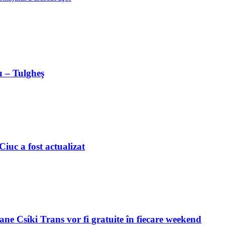
u – Tulgheş
iuc a fost actualizat
ne Csíki Trans vor fi gratuite în fiecare weekend