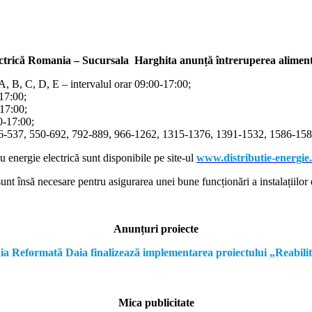
ectrică Romania – Sucursala Harghita
anunță întreruperea alimentă
/A, B, C, D, E – intervalul orar 09:00-17:00;
-17:00;
-17:00;
00-17:00;
366-537, 550-692, 792-889, 966-1262, 1315-1376, 1391-1532, 1586-1587
cu energie electrică sunt disponibile pe site-ul
www.distributie-energie
nt însă necesare pentru asigurarea unei bune funcționări a instalațiilor e
Anunțuri proiecte
formată Daia finalizează implementarea proiectului „Reabilitare a
Mica publicitate