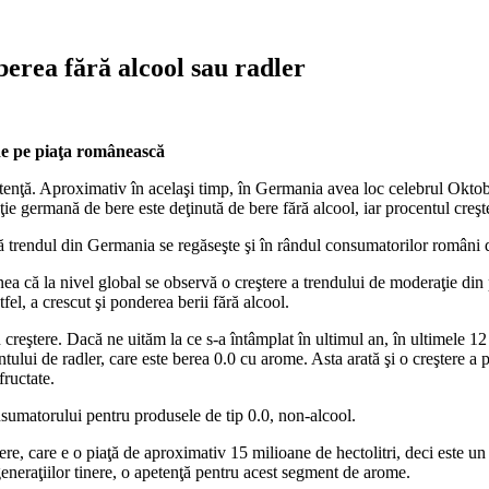
berea fără alcool sau radler
de pe piaţa românească
nţă. Aproximativ în acelaşi timp, în Germania avea loc celebrul Oktoberf
 germană de bere este deţinută de bere fără alcool, iar procentul creşte
 trendul din Germania se regăseşte şi în rândul consumatorilor români 
nea că la nivel global se observă o creştere a trendului de moderaţie din
fel, a crescut şi ponderea berii fără alcool.
creştere. Dacă ne uităm la ce s-a întâmplat în ultimul an, în ultimele 12 
ului de radler, care este berea 0.0 cu arome. Asta arată şi o creştere a
fructate.
onsumatorului pentru produsele de tip 0.0, non-alcool.
ere, care e o piaţă de aproximativ 15 milioane de hectolitri, deci este u
eneraţiilor tinere, o apetenţă pentru acest segment de arome.