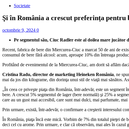
Societate
Şi în România a crescut preferinţa pentru 
octombrie 9, 2024
0
Pe segmentul său, Ciuc Radler este al doilea mare jucător 
Recent, fabrica de bere din Miercurea-Ciuc a marcat 50 de ani de existe
consumul de bere fără alcool: acum, aproape 10% din întreaga producţie
Profitând de evenimentul de la Miercurea-Ciuc, am dorit să aflăm dacă
Cristina Radu, director de marketing Heineken România
, ne spu
mai da jos din kilograme, din dorinţa unui stil de viaţă mai sănătos. Ast
„În ceea ce priveşte piaţa din România, într-adevăr, este un segment în 
bere. A crescut 5% segmentul de lager (bere normală) şi 25% a segment
care au un gust mai accesibil, care sunt mai dulci, mai parfumate, mai 
Prin urmare, există, într-adevăr, o confirmare a creşterii interesului c
În România, piaţa încă este mică. Vorbim de 7% din totalul pieţei de b
deci cel cu arome. Prin urmare, e clar că observăm, mai ales în cazul g