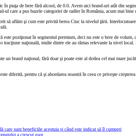
ic în piaţa de bere fără alcool, de 0.0. Avem aici brand-uri atât din s
and-ul care a pus bazele categoriei de radler în România, acum mai bine
it să aflăm şi cum este privită berea Ciuc la nivelul ţării. Interlocutoar
cală.
că este poziţionat în segmentul premium, deci nu este o bere de volum, da
 tracţiune naţională, multe dintre ele au rămas relevante la nivel local. 
te un brand naţional, fără doar şi poate este al doilea cel mai mare jucăt
te diferită, pentru că şi abordarea noastră în ceea ce priveşte creşterea a
ă care sunt beneficiile acestuia și când este indicat să îl cumperi
şomajului a crescut uşor