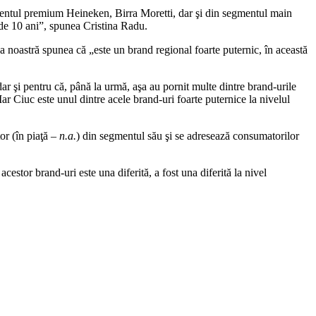
egmentul premium Heineken, Birra Moretti, dar şi din segmentul main
 de 10 ani”, spunea Cristina Radu.
ea noastră spunea că „este un brand regional foarte puternic, în această
r şi pentru că, până la urmă, aşa au pornit multe dintre brand-urile
Iar Ciuc este unul dintre acele brand-uri foarte puternice la nivelul
or (în piaţă –
n.a.
) din segmentul său şi se adresează consumatorilor
cestor brand-uri este una diferită, a fost una diferită la nivel