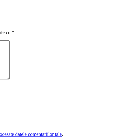
ate cu
*
cesate datele comentariilor tale
.