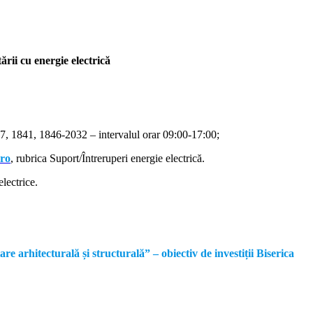
rii cu energie electrică
, 1841, 1846-2032 – intervalul orar 09:00-17:00;
.ro
, rubrica Suport/Întreruperi energie electrică.
lectrice.
rhitecturală și structurală” – obiectiv de investiții Biserica