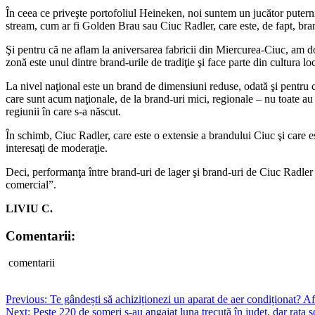
În ceea ce priveşte portofoliul Heineken, noi suntem un jucător putern
stream, cum ar fi Golden Brau sau Ciuc Radler, care este, de fapt, br
Şi pentru că ne aflam la aniversarea fabricii din Miercurea-Ciuc, am dor
zonă este unul dintre brand-urile de tradiţie şi face parte din cultura lo
La nivel naţional este un brand de dimensiuni reduse, odată şi pentru 
care sunt acum naţionale, de la brand-uri mici, regionale – nu toate au o
regiunii în care s-a născut.
În schimb, Ciuc Radler, care este o extensie a brandului Ciuc şi care es
interesaţi de moderaţie.
Deci, performanţa între brand-uri de lager şi brand-uri de Ciuc Radler es
comercial”.
LIVIU C.
Comentarii:
comentarii
Post
Previous:
Te gândești să achiziționezi un aparat de aer condiționat? Afl
Next:
Peste 220 de şomeri s-au angajat luna trecută în judeţ, dar rata 