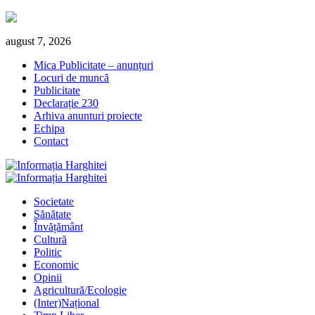
Skip
august 7, 2026
to
Mica Publicitate – anunțuri
content
Locuri de muncă
Publicitate
Declarație 230
Arhiva anunturi proiecte
Echipa
Contact
Primary
Menu
Societate
Sănătate
Învățământ
Cultură
Politic
Economic
Opinii
Agricultură/Ecologie
(Inter)Național