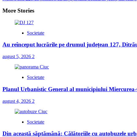
navigation
More Stories
Societate
Au reînceput lucrările pe drumul judeţean 127, Ditră
august 5, 2026
2
Societate
Planul Urbanistic General al municipiului Miercurea-C
august 4, 2026
2
Societate
Din această săptămână: Călătoriile cu autobuzele urba