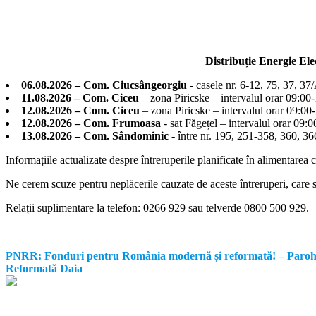
Distribuție Energie El
06.08.2026 – Com. Ciucsângeorgiu
- casele nr. 6-12, 75, 37, 37
11.08.2026 – Com. Ciceu
– zona Piricske – intervalul orar 09:00
12.08.2026 – Com. Ciceu
– zona Piricske – intervalul orar 09:00
12.08.2026 – Com. Frumoasa
- sat Făgețel – intervalul orar 09:
13.08.2026 – Com. Sândominic
- între nr. 195, 251-358, 360, 
Informațiile actualizate despre întreruperile planificate în alimentarea 
Ne cerem scuze pentru neplăcerile cauzate de aceste întreruperi, care su
Relații suplimentare la tel
efon: 0266 929 sau telverde 0800 500 929.
PNRR: Fonduri pentru România modernă și reformată! – Parohia Re
Reformată Daia