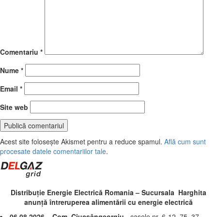
Comentariu
*
Nume
*
Email
*
Site web
Acest site folosește Akismet pentru a reduce spamul.
Află cum sunt
procesate datele comentariilor tale
.
Distribuție Energie Electrică Romania – Sucursala Harghita
anunță întreruperea alimentării cu energie electrică
06.08.2026 – Com. Ciucsângeorgiu
- casele nr. 6-12, 75, 37,