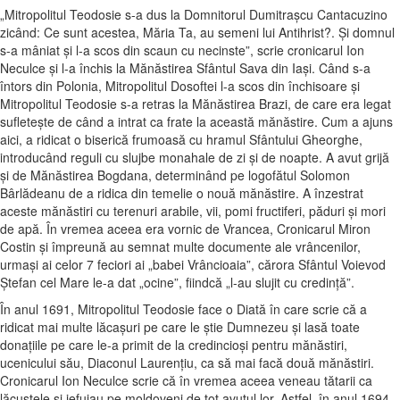
„Mitropolitul Teodosie s-a dus la Domnitorul Dumitraşcu Cantacuzino
zicând: Ce sunt acestea, Măria Ta, au semeni lui Antihrist?. Şi domnul
s-a mâniat şi l-a scos din scaun cu necinste”, scrie cronicarul Ion
Neculce şi l-a închis la Mănăstirea Sfântul Sava din Iaşi. Când s-a
întors din Polonia, Mitropolitul Dosoftei l-a scos din închisoare şi
Mitropolitul Teodosie s-a retras la Mănăstirea Brazi, de care era legat
sufleteşte de când a intrat ca frate la această mănăstire. Cum a ajuns
aici, a ridicat o biserică frumoasă cu hramul Sfântului Gheorghe,
introducând reguli cu slujbe monahale de zi şi de noapte. A avut grijă
şi de Mănăstirea Bogdana, determinând pe logofătul Solomon
Bârlădeanu de a ridica din temelie o nouă mănăstire. A înzestrat
aceste mănăstiri cu terenuri arabile, vii, pomi fructiferi, păduri şi mori
de apă. În vremea aceea era vornic de Vrancea, Cronicarul Miron
Costin şi împreună au semnat multe documente ale vrâncenilor,
urmaşi ai celor 7 feciori ai „babei Vrâncioaia”, cărora Sfântul Voievod
Ştefan cel Mare le-a dat „ocine”, fiindcă „l-au slujit cu credinţă”.
În anul 1691, Mitropolitul Teodosie face o Diată în care scrie că a
ridicat mai multe lăcaşuri pe care le ştie Dumnezeu şi lasă toate
donaţiile pe care le-a primit de la credincioşi pentru mănăstiri,
ucenicului său, Diaconul Laurenţiu, ca să mai facă două mănăstiri.
Cronicarul Ion Neculce scrie că în vremea aceea veneau tătarii ca
lăcustele şi jefuiau pe moldoveni de tot avutul lor. Astfel, în anul 1694,