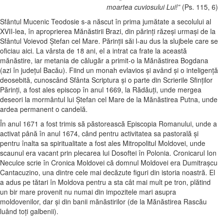
moartea cuviosului Lui!”
(Ps. 115, 6)
Sfântul Mucenic Teodosie s-a născut în prima jumătate a secolului al
XVII-lea, în aproprierea Mănăstirii Brazi, din părinţi răzeşi urmaşi de la
Sfântul Voievod Ştefan cel Mare. Părinţii săi l-au dus la slujbele care se
oficiau aici. La vârsta de 18 ani, el a intrat ca frate la această
mănăstire, iar metania de călugăr a primit-o la Mănăstirea Bogdana
(azi în judeţul Bacău). Fiind un monah evlavios şi având şi o inteligenţă
deosebită, cunoscând Sfânta Scriptura şi o parte din Scrierile Sfinţilor
Părinţi, a fost ales episcop în anul 1669, la Rădăuţi, unde mergea
deseori la mormântul lui Ştefan cel Mare de la Mănăstirea Putna, unde
ardea permanent o candelă.
În anul 1671 a fost trimis să păstorească Episcopia Romanului, unde a
activat până în anul 1674, când pentru activitatea sa pastorală şi
pentru înalta sa spiritualitate a fost ales Mitropolitul Moldovei, unde
scaunul era vacant prin plecarea lui Dosoftei în Polonia. Cronicarul Ion
Neculce scrie în Cronica Moldovei că domnul Moldovei era Dumitraşcu
Cantacuzino, una dintre cele mai decăzute figuri din istoria noastră. El
a adus pe tătari în Moldova pentru a sta cât mai mult pe tron, plătind
un bir mare provenit nu numai din impozitele mari asupra
moldovenilor, dar şi din banii mănăstirilor (de la Mănăstirea Rascău
luând toţi galbenii).