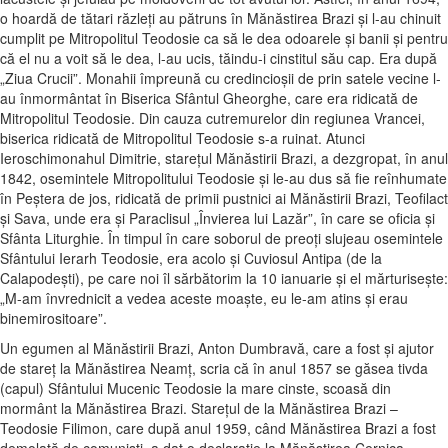
o hoardă de tătari răzleţi au pătruns în Mănăstirea Brazi şi l-au chinuit
cumplit pe Mitropolitul Teodosie ca să le dea odoarele şi banii şi pentru
că el nu a voit să le dea, l-au ucis, tăindu-i cinstitul său cap. Era după
„Ziua Crucii”. Monahii împreună cu credincioşii de prin satele vecine l-
au înmormântat în Biserica Sfântul Gheorghe, care era ridicată de
Mitropolitul Teodosie. Din cauza cutremurelor din regiunea Vrancei,
biserica ridicată de Mitropolitul Teodosie s-a ruinat. Atunci
Ieroschimonahul Dimitrie, stareţul Mănăstirii Brazi, a dezgropat, în anul
1842, osemintele Mitropolitului Teodosie şi le-au dus să fie reînhumate
în Peştera de jos, ridicată de primii pustnici ai Mănăstirii Brazi, Teofilact
şi Sava, unde era şi Paraclisul „Învierea lui Lazăr”, în care se oficia şi
Sfânta Liturghie. În timpul în care soborul de preoţi slujeau osemintele
Sfântului Ierarh Teodosie, era acolo şi Cuviosul Antipa (de la
Calapodeşti), pe care noi îl sărbătorim la 10 ianuarie şi el mărturiseşte:
„M-am învrednicit a vedea aceste moaşte, eu le-am atins şi erau
binemirositoare”.
Un egumen al Mănăstirii Brazi, Anton Dumbravă, care a fost şi ajutor
de stareţ la Mănăstirea Neamţ, scria că în anul 1857 se găsea tivda
(capul) Sfântului Mucenic Teodosie la mare cinste, scoasă din
mormânt la Mănăstirea Brazi. Stareţul de la Mănăstirea Brazi –
Teodosie Filimon, care după anul 1959, când Mănăstirea Brazi a fost