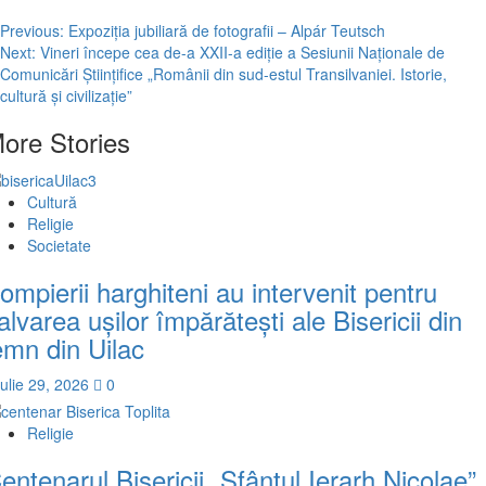
Post
Previous:
Expoziţia jubiliară de fotografii – Alpár Teutsch
Next:
Vineri începe cea de-a XXII-a ediţie a Sesiunii Naţionale de
navigation
Comunicări Ştiinţifice „Românii din sud-estul Transilvaniei. Istorie,
cultură şi civilizaţie”
ore Stories
Cultură
Religie
Societate
ompierii harghiteni au intervenit pentru
alvarea uşilor împărăteşti ale Bisericii din
emn din Uilac
iulie 29, 2026
0
Religie
entenarul Bisericii „Sfântul Ierarh Nicolae”