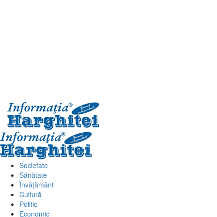
Primary
Menu
Societate
Sănătate
Învățământ
Cultură
Politic
Economic