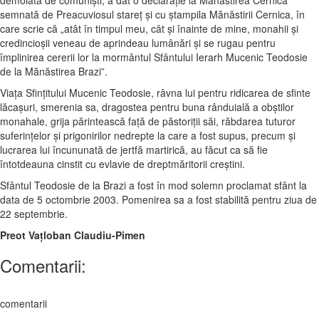
demolată de comunişti, a dat o declaraţie la Mănăstirea Cernica
semnată de Preacuviosul stareţ şi cu ştampila Mănăstirii Cernica, în
care scrie că „atât în timpul meu, cât şi înainte de mine, monahii şi
credincioşii veneau de aprindeau lumânări şi se rugau pentru
împlinirea cererii lor la mormântul Sfântului Ierarh Mucenic Teodosie
de la Mănăstirea Brazi”.
Viaţa Sfinţitului Mucenic Teodosie, râvna lui pentru ridicarea de sfinte
lăcaşuri, smerenia sa, dragostea pentru buna rânduială a obştilor
monahale, grija părintească faţă de păstoriţii săi, răbdarea tuturor
suferinţelor şi prigonirilor nedrepte la care a fost supus, precum şi
lucrarea lui încununată de jertfă martirică, au făcut ca să fie
întotdeauna cinstit cu evlavie de dreptmăritorii creştini.
Sfântul Teodosie de la Brazi a fost în mod solemn proclamat sfânt la
data de 5 octombrie 2003. Pomenirea sa a fost stabilită pentru ziua de
22 septembrie.
Preot Vaţloban Claudiu-Pimen
Comentarii:
comentarii