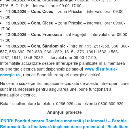
37/A, B, C, D, E – intervalul orar 09:00-17:00;
11.08.2026 – Com. Ciceu
– zona Piricske – intervalul orar 09:00-
17:00;
12.08.2026 – Com. Ciceu
– zona Piricske – intervalul orar 09:00-
17:00;
12.08.2026 – Com. Frumoasa
- sat Făgețel – intervalul orar 09:00-
17:00;
13.08.2026 – Com. Sândominic
- între nr. 195, 251-358, 360, 366-
537, 550-692, 792-889, 966-1262, 1315-1376, 1391-1532, 1586-
1587, 1841, 1846-2032 – intervalul orar 09:00-17:00;
Informațiile actualizate despre întreruperile planificate în alimentarea
cu energie electrică sunt disponibile pe site-ul
www.distributie-
energie.ro
, rubrica Suport/Întreruperi energie electrică.
Ne cerem scuze pentru neplăcerile cauzate de aceste întreruperi, care
sunt însă necesare pentru asigurarea unei bune funcționări a
instalațiilor electrice.
Relații suplimentare la tel
efon: 0266 929 sau telverde 0800 500 929.
Anunțuri proiecte
PNRR: Fonduri pentru România modernă și reformată! – Parohia
Reformată Daia finalizează implementarea proiectului „Reabilitare