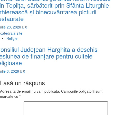
in Topliţa, sărbătorit prin Sfânta Liturghie
rhierească şi binecuvântarea picturii
estaurate
iulie 20, 2026
0
Religie
onsiliul Judeţean Harghita a deschis
esiunea de finanţare pentru cultele
eligioase
iulie 3, 2026
0
Lasă un răspuns
Adresa ta de email nu va fi publicată.
Câmpurile obligatorii sunt
marcate cu
*