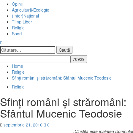
Opinii
Agricultură/Ecologie
(Inter)Național
Timp Liber
Religie
Sport
Caută
după:
Home
Religie
Sfinţi români şi străromâni: Sfântul Mucenic Teodosie
Religie
Sfinţi români şi străromâni:
Sfântul Mucenic Teodosie
septembrie 21, 2016
0
„Cinstită este înaintea Domnului