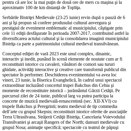
pentru că are loc la mai puţin de două ore de mers cu maşina şi la
aproximativ 100 de km distanţă de Topliţa.
Serbările Bistriţei Medievale (23-25 iunie) revin după o pauză de 6
ani şi îşi propun să confere produsului cultural anvergura şi
prestigiul de eveniment emblematic al municipiului, câştigate prin
cele 11 ediţii desfăşurate în perioada 2007-2017, contribuind astfel la
diversificarea actului cultural şi la consolidarea imaginii municipiului
Bistriţa ca parte a patrimoniului cultural medieval transilvănean.
Conceptul ediţiei de vară 2023 este unul complex, dinamic,
interactiv şi inedit, punând în scenă elemente de noutate cum ar fi
reconstituiri istorice cu cavaleri, vânători de comori sau tururi
ghidate, activităţi interactive şi creative care transformă publicul din
spectator în performer. Deschiderea evenimentului va avea loc
vineri, 23 iunie, la Biserica Evanghelică, în cadrul unui spectacol
extraordinar incluzând concertul trupei Bakchus din Cehia şi
momente de reconstituire istorică – jurământul Gărzii Cetăţii. Pe
parcursul zilei de 24 iunie, publicul larg va putea participa la
concerte de muzică medievală-renascentistă (sec. XII-XVI) cu
trupele Bakchus şi Peregrinii; teatru medieval de tip commedia
dell’arte cu grupul Skepsis; reconstituiri istorice oferite de asociaţiile
Terra Ultrasilvana, Străjerii Cetăţii Bistriţa, Cancelaria Voievodului
Transilvaniei şi arcaşii Rangers of the North; dansuri medievale cu
grupul Nosa; animaţie specifică; spectacole cu teatrul de păpuşi