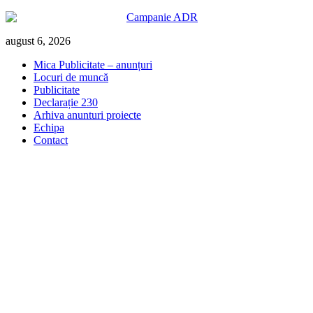
Skip
august 6, 2026
to
Mica Publicitate – anunțuri
content
Locuri de muncă
Publicitate
Declarație 230
Arhiva anunturi proiecte
Echipa
Contact