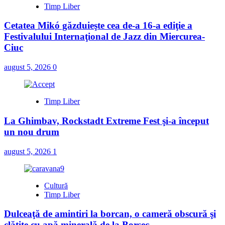
Timp Liber
Cetatea Mikó găzduieşte cea de-a 16-a ediţie a
Festivalului Internaţional de Jazz din Miercurea-
Ciuc
august 5, 2026
0
Timp Liber
La Ghimbav, Rockstadt Extreme Fest şi-a început
un nou drum
august 5, 2026
1
Cultură
Timp Liber
Dulceaţă de amintiri la borcan, o cameră obscură şi
clătite cu apă minerală de la Borsec