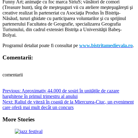
Funny Art; animaţie cu foc marca SiriuS; vânători de comori
(Treasure hunt), târg de meşteşuguri vii cu ateliere meşteşugăreşti şi
creative realizat în parteneriat cu Asociaţia Produs în Bistriţa-
Năsăud, tururi ghidate cu participarea voluntarilor şi cu sprijinul
partenerului Facultatea de Geografie, specializarea Geografia
Turismului, din cadrul extensiei Bistriţa a Universităţii Babeş-
Bolyai.
Programul detaliat poate fi consultat pe
www.bistritamedievala.ro
.
Comentarii:
comentarii
Post
Previous:
Aproximativ 44.000 de sosiri în unităţile de cazare
harghitene în primul trimestru al anului
navigation
Next:
Raliul de viteză în coastă de la Miercurea-Ciuc, un eveniment
care oferă mai mult decât un concurs
More Stories