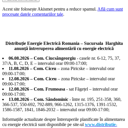
Acest site folosește Akismet pentru a reduce spamul.
Află cum sunt
procesate datele comentariilor tale
.
Distribuție Energie Electrică Romania – Sucursala Harghita
anunță întreruperea alimentării cu energie electrică
06.08.2026 – Com. Ciucsângeorgiu
- casele nr. 6-12, 75, 37,
37/A, B, C, D, E – intervalul orar 09:00-17:00;
11.08.2026 – Com. Ciceu
– zona Piricske – intervalul orar
09:00-17:00;
12.08.2026 – Com. Ciceu
– zona Piricske – intervalul orar
09:00-17:00;
12.08.2026 – Com. Frumoasa
- sat Făgețel – intervalul orar
09:00-17:00;
13.08.2026 – Com. Sândominic
- între nr. 195, 251-358, 360,
366-537, 550-692, 792-889, 966-1262, 1315-1376, 1391-1532,
1586-1587, 1841, 1846-2032 – intervalul orar 09:00-17:00;
Informațiile actualizate despre întreruperile planificate în alimentarea
cu energie electrică sunt disponibile pe site-ul
www.distributie-