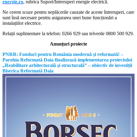
energie.ro
, rubrica Suport/Întreruperi energie electrică.
Ne cerem scuze pentru neplăcerile cauzate de aceste întreruperi, care
sunt însă necesare pentru asigurarea unei bune funcționări a
instalațiilor electrice.
Relații suplimentare la tel
efon: 0266 929 sau telverde 0800 500 929.
Anunțuri proiecte
PNRR: Fonduri pentru România modernă și reformată! –
Parohia Reformată Daia finalizează implementarea proiectului
„Reabilitare arhitecturală și structurală” – obiectiv de investiții
Biserica Reformată Daia