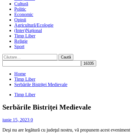
Cultură
Politic
Economic
Opinii
Agricultură/Ecologie
(Inter)Național
Timp Liber
Religie
Sport
Caută
după:
Home
Timp Liber
Serbările Bistriţei Medievale
Timp Liber
Serbările Bistriţei Medievale
iunie 15, 2023
0
Deşi nu are legătură cu judeţul nostru, vă propunem acest eveniment