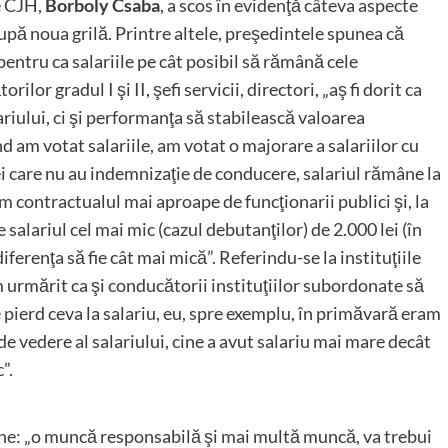
e CJH,
Borboly Csaba
, a scos în evidenţă câteva aspecte
upă noua grilă. Printre altele, preşedintele spunea că
pentru ca salariile pe cât posibil să rămână cele
or gradul I şi II, şefi servicii, directori, „aş fi dorit ca
iului, ci şi performanţa să stabilească valoarea
d am votat salariile, am votat o majorare a salariilor cu
cei care nu au indemnizaţie de conducere, salariul rămâne la
m contractualul mai aproape de funcţionarii publici şi, la
salariul cel mai mic (cazul debutanţilor) de 2.000 lei (în
diferenţa să fie cât mai mică”. Referindu-se la instituţiile
urmărit ca şi conducătorii instituţiilor subordonate să
e pierd ceva la salariu, eu, spre exemplu, în primăvară eram
de vedere al salariului, cine a avut salariu mai mare decât
”.
sine: „o muncă responsabilă şi mai multă muncă, va trebui