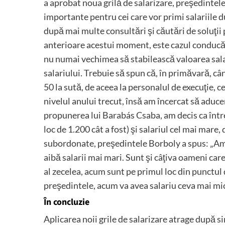
a aprobat noua grilă de salarizare, preşedintel
importante pentru cei care vor primi salariile d
după mai multe consultări şi căutări de soluţii 
anterioare acestui moment, este cazul conducătoril
nu numai vechimea să stabilească valoarea salar
salariului. Trebuie să spun că, în primăvară, cân
50 la sută, de aceea la personalul de execuţie, 
nivelul anului trecut, însă am încercat să aduce
propunerea lui Barabás Csaba, am decis ca între 
loc de 1.200 cât a fost) şi salariul cel mai mare, 
subordonate, preşedintele Borboly a spus: „Am 
aibă salarii mai mari. Sunt şi câţiva oameni car
al zecelea, acum sunt pe primul loc din punctul 
preşedintele, acum va avea salariu ceva mai mic
În concluzie
Aplicarea noii grile de salarizare atrage după 