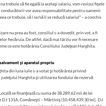
na trebuie să fie egală la acelaşi salariu, vom revizui fişele
nă, conducătorii vor avea responsabilitate pentru oamenii
ea ce trebuie, să i se/să li se reducă salariul” – a conchis
zare nu prea au fost, consiliul s-a dovedit, prin vot, a fi
or fiecăruia. De altfel, dacă mai târziu vor fi necesare
 vreme ce este hotărârea Consiliului Judeţean Harghita.
 salvamont şi aparatul propriu
ita din luna iulie s-a votat şi hotărârea privind
al judeţului Harghita şi utilizarea fondului de rezervă
ocală se finanţează cu suma de 38.289,62 mii de lei
pe DJ 131A, Comăneşti – Mărtiniş (10.458.439,30 lei), DJ