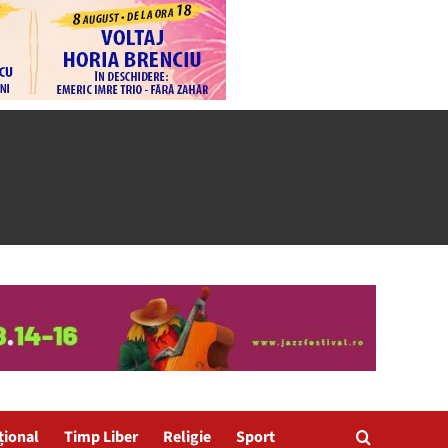
țional
Timp Liber
Religie
Sport