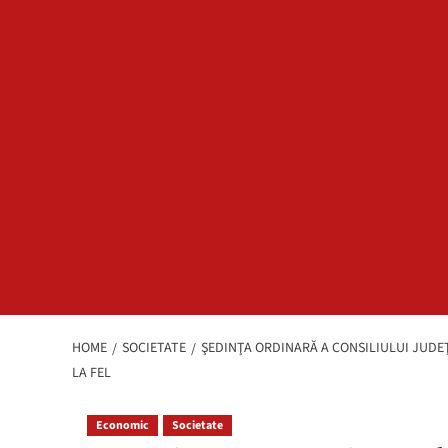
HOME
SOCIETATE
ŞEDINŢA ORDINARĂ A CONSILIULUI JUDEŢ
LA FEL
Economic
Societate