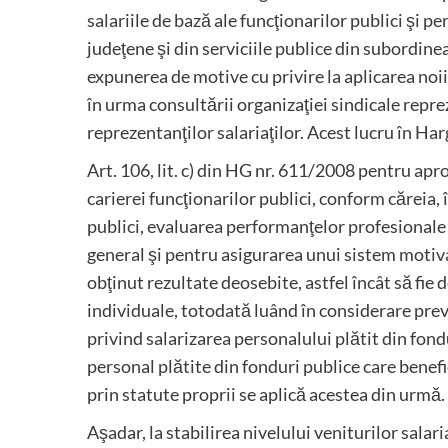
salariile de bază ale funcţionarilor publici şi p
judeţene şi din serviciile publice din subordine
expunerea de motive cu privire la aplicarea noii
în urma consultării organizaţiei sindicale reprez
reprezentanţilor salariaţilor. Acest lucru în Har
Art. 106, lit. c) din HG nr. 611/2008 pentru ap
carierei funcţionarilor publici, conform căreia,
publici, evaluarea performanţelor profesionale i
general şi pentru asigurarea unui sistem motiva
obţinut rezultate deosebite, astfel încât să fi
individuale, totodată luând în considerare preve
privind salarizarea personalului plătit din fond
personal plătite din fonduri publice care benef
prin statute proprii se aplică acestea din urmă.
Aşadar, la stabilirea nivelului veniturilor salari