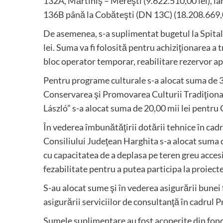
132A, Mărtiniş – Mereşti (9.622.510,00 lei), ia
136B până la Cobăteşti (DN 13C) (18.208.669,0
De asemenea, s-a suplimentat bugetul la Spita
lei. Suma va fi folosită pentru achiziţionarea a 
bloc operator temporar, reabilitare rezervor a
Pentru programe culturale s-a alocat suma de 3
Conservarea şi Promovarea Culturii Tradiţional
László” s-a alocat suma de 20,00 mii lei pentru
În vederea îmbunătăţirii dotării tehnice în cad
Consiliului Judeţean Harghita s-a alocat suma d
cu capacitatea de a deplasa pe teren greu accesi
fezabilitate pentru a putea participa la proiec
S-au alocat sume şi în vederea asigurării bunei 
asigurării serviciilor de consultanţă în cadru
Sumele suplimentare au fost acoperite din fond