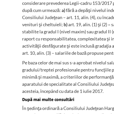
considerare prevederea Legii-cadru 153/2017 pr
după cum urmează:
a)
fără a depăşi nivelul ind
Consiliului Judeţean – art. 11, alin. (4), cu înc
venituri şi cheltuieli;
b)
art. 19, alin. (1) şi (2)
–
s
stabilite la gradul I (nivel maxim) sau gradul II
raport cu responsabilitatea, complexitatea şi i
activităţii desfăşurate şi este inclusă gradaţi
art. 10, alin. (3) – salariile de bază propuse pent
Pe baza celor de mai sus s-a aprobat nivelul sal
gradului/treptei profesionale pentru funcţiile p
minimă şi maximă, a criteriilor de performanţă ş
aparatului de specialitate al Consiliului Judeţe
acesteia, începând cu data de 1 iulie 2017.
După mai multe consultări
În şedinţa ordinară a Consiliului Judeţean Harghi