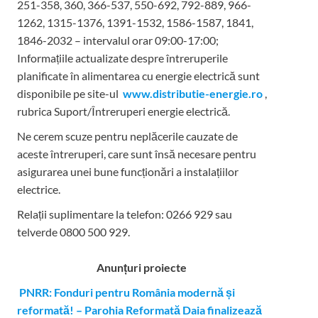
251-358, 360, 366-537, 550-692, 792-889, 966-
1262, 1315-1376, 1391-1532, 1586-1587, 1841,
1846-2032 – intervalul orar 09:00-17:00;
Informațiile actualizate despre întreruperile
planificate în alimentarea cu energie electrică sunt
disponibile pe site-ul
www.distributie-energie.ro
,
rubrica Suport/Întreruperi energie electrică.
Ne cerem scuze pentru neplăcerile cauzate de
aceste întreruperi, care sunt însă necesare pentru
asigurarea unei bune funcționări a instalațiilor
electrice.
Relații suplimentare la tel
efon: 0266 929 sau
telverde 0800 500 929.
Anunțuri proiecte
PNRR: Fonduri pentru România modernă și
reformată! – Parohia Reformată Daia finalizează