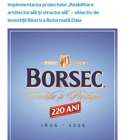
implementarea proiectului „Reabilitare
arhitecturală și structurală” – obiectiv de
investiții Biserica Reformată Daia