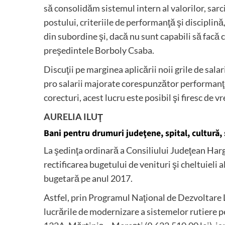
să consolidăm sistemul intern al valorilor, sarci
postului, criteriile de performanţă şi discipli
din subordine şi, dacă nu sunt capabili să facă ce
preşedintele Borboly Csaba.
Discuţii pe marginea aplicării noii grile de salari
pro salarii majorate corespunzător performanţel
corecturi, acest lucru este posibil şi firesc de
AURELIA ILUŢ
Bani pentru drumuri judeţene, spital, cultură,
La şedinţa ordinară a Consiliului Judeţean Hargh
rectificarea bugetului de venituri şi cheltuieli 
bugetară pe anul 2017.
Astfel, prin Programul Naţional de Dezvoltare L
lucrările de modernizare a sistemelor rutiere 