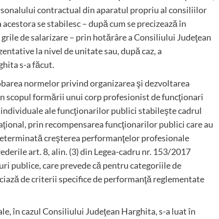
ersonalului contractual din aparatul propriu al consiliilor
a acestora se stabilesc – după cum se precizează în
 grile de salarizare – prin hotărâre a Consiliului Judeţean
entative la nivel de unitate sau, după caz, a
ghita s-a făcut.
robarea normelor privind organizarea şi dezvoltarea
 în scopul formării unui corp profesionist de funcţionari
ndividuale ale funcţionarilor publici stabileşte cadrul
ţional, prin recompensarea funcţionarilor publici care au
e determinată creşterea performanţelor profesionale
derile art. 8, alin. (3) din Legea-cadru nr. 153/2017
uri publice, care prevede că pentru categoriile de
iciază de criterii specifice de performanţă reglementate
ale, în cazul Consiliului Judeţean Harghita, s-a luat în