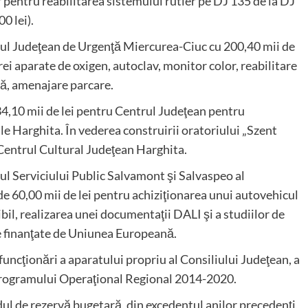
r pentru reabilitarea sistemului rutier pe DJ 135 de la DJ
0 lei).
lul Judeţean de Urgenţă Miercurea-Ciuc cu 200,40 mii de
trei aparate de oxigen, autoclav, monitor color, reabilitare
pă, amenajare parcare.
4,10 mii de lei pentru Centrul Judeţean pentru
e Harghita. În vederea construirii oratoriului „Szent
 Centrul Cultural Judeţean Harghita.
rul Serviciului Public Salvamont şi Salvaspeo al
e 60,00 mii de lei pentru achiziţionarea unui autovehicul
bil, realizarea unei documentaţii DALI şi a studiilor de
te finanţate de Uniunea Europeană.
funcţionări a aparatului propriu al Consiliului Judeţean, a
l Programului Operaţional Regional 2014-2020.
ul de rezervă bugetară, din excedentul anilor precedenţi,