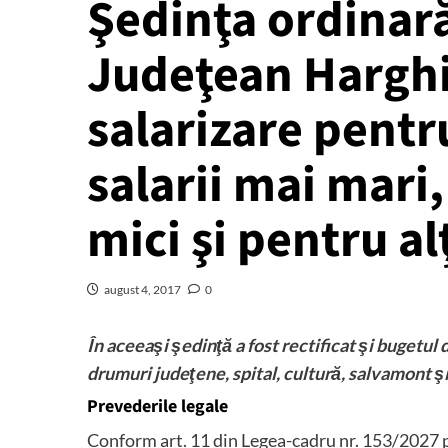
Şedinţa ordinară
Judeţean Harghi
salarizare pentr
salarii mai mari,
mici şi pentru al
august 4, 2017
0
În aceeaşi şedinţă a fost rectificat şi bugetul
d
drumuri judeţene, spital, cultură, salvamont ş
Prevederile legale
Conform art. 11 din Legea-cadru nr. 153/2027 pr