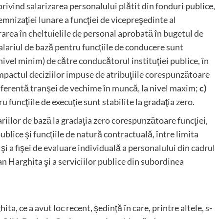
ivind salarizarea personalului plătit din fonduri publice,
emnizaţiei lunare a funcţiei de vicepreşedinte al
adrarea în cheltuielile de personal aprobată în bugetul de
alariul de bază pentru funcţiile de conducere sunt
 (nivel minim) de către conducătorul instituţiei publice, în
mpactul deciziilor impuse de atribuţiile corespunzătoare
a aferentă tranşei de vechime în muncă, la nivel maxim;
c)
ru funcţiile de execuţie sunt stabilite la gradaţia zero.
ariilor de bază la gradaţia zero corespunzătoare funcţiei,
ublice şi funcţiile de natură contractuală, între limita
i a fişei de evaluare individuală a personalului din cadrul
an Harghita şi a serviciilor publice din subordinea
ta, ce a avut loc recent, şedinţă în care, printre altele, s-