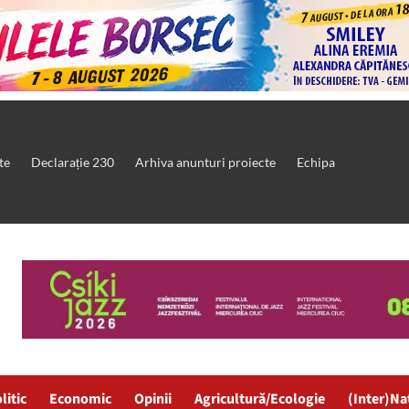
te
Declarație 230
Arhiva anunturi proiecte
Echipa
litic
Economic
Opinii
Agricultură/Ecologie
(Inter)Na